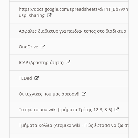
https://docs.google.com/spreadsheets/d/11T_Bb7vXn9
usp=sharing
Ασφαλες διαδικτυο για παιδια- τοπος στο διαδικτυο
OneDrive
ICAP (Δραστηριότητα)
TEDed
Οι τεχνικές που μας άρεσαν!!
Το πρώτο μου wiki (τμήματα Τρίτης 12-3, 3-6)
Τμήματα Κολλια (Ατομικο wiki - Πώς έφτασα να ζω στην 