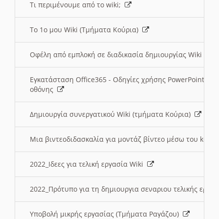
Τι περιμένουμε από το wiki;
Το 1ο μου Wiki (Τμήματα Κούρια)
Οφέλη από εμπλοκή σε διαδικασία δημιουργίας Wiki (Τ
Εγκατάσταση Office365 - Οδηγίες χρήσης PowerPoint γι
οθόνης
Δημιουργία συνεργατικού Wiki (τμήματα Κούρια)
Μια βιντεοδιδασκαλία για μοντάζ βίντεο μέσω του kden
2022_Ιδεες για τελική εργασία Wiki
2022_Πρότυπο για τη δημιουργια σεναριου τελικής εργα
Υποβολή μικρής εργασίας (Τμήματα Ραγάζου)