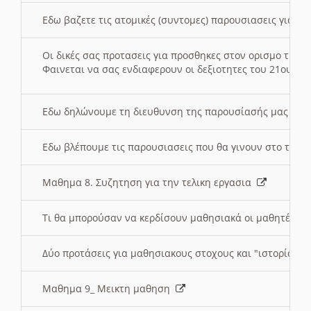
Εδω βαζετε τις ατομικές (συντομες) παρουσιασεις για κ
Οι δικές σας προτασεις για προσθηκες στον ορισμο της
Φαινεται να σας ενδιαφερουν οι δεξιοτητες του 21ου αι
Εδω δηλώνουμε τη διευθυνση της παρουσίασής μας στ
Εδω βλέπουμε τις παρουσιασεις που θα γινουν στο τμη
Μαθημα 8. Συζητηση για την τελικη εργασια
Τι θα μπορούσαν να κερδίσουν μαθησιακά οι μαθητές/τρ
Δύο προτάσεις για μαθησιακους στοχους και "ιστορία" μ
Μαθημα 9_ Μεικτη μαθηση