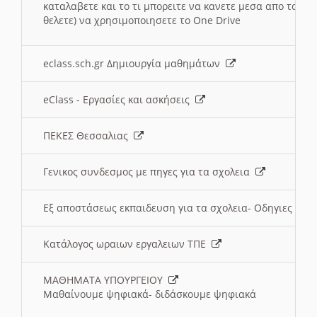
καταλαβετε και το τι μπορειτε να κανετε μεσα απο το σχο
θελετε) να χρησιμοποιησετε το One Drive
eclass.sch.gr Δημιουργία μαθημάτων
eClass - Εργασίες και ασκήσεις
ΠΕΚΕΣ Θεσσαλιας
Γενικος συνδεσμος με πηγες για τα σχολεια
Εξ αποστάσεως εκπαιδευση για τα σχολεια- Οδηγιες
Κατάλογος ωραιων εργαλειων ΤΠΕ
ΜΑΘΗΜΑΤΑ ΥΠΟΥΡΓΕΙΟΥ
Μαθαίνουμε ψηφιακά- διδάσκουμε ψηφιακά