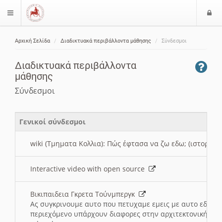
Ε
$langMenu
ί
Αρχική Σελίδα
Διαδικτυακά περιβάλλοντα μάθησης
Σύνδεσμοι
ο
ζήτηση
δ
Διαδικτυακά περιβάλλοντα
ο
μάθησης
ς
Σύνδεσμοι
Γενικοί σύνδεσμοι
wiki (Τμηματα Κολλια): Πώς έφτασα να ζω εδω; (ιστορια)
Interactive video with open source
Βικιπαιδεια Γκρετα Τούνμπεργκ
Ας συγκρινουμε αυτο που πετυχαμε εμεις με αυτο εδω το
περιεχόμενο υπάρχουν διαφορες στην αρχιτεκτονική της