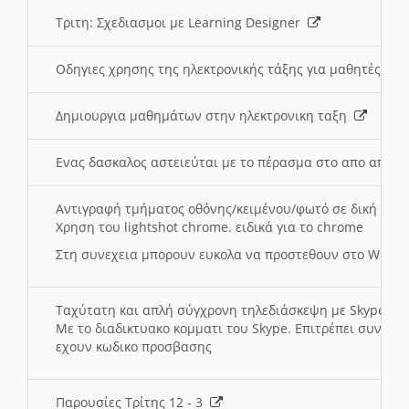
Τριτη: Σχεδιασμοι με Learning Designer
Οδηγιες χρησης της ηλεκτρονικής τάξης για μαθητές
Δημιουργια μαθημάτων στην ηλεκτρονικη ταξη
Ενας δασκαλος αστειεύται με το πέρασμα στο απο αποσ
Αντιγραφή τμήματος οθόνης/κειμένου/φωτό σε δική σας
Χρηση του lightshot chrome. ειδικά για το chrome
Στη συνεχεια μπορουν ευκολα να προστεθουν στο Word 
Ταχύτατη και απλή σύγχρονη τηλεδιάσκεψη με Skype
Με το διαδικτυακο κομματι του Skype. Επιτρέπει συνδε
εχουν κωδικο προσβασης
Παρουσίες Τρίτης 12 - 3