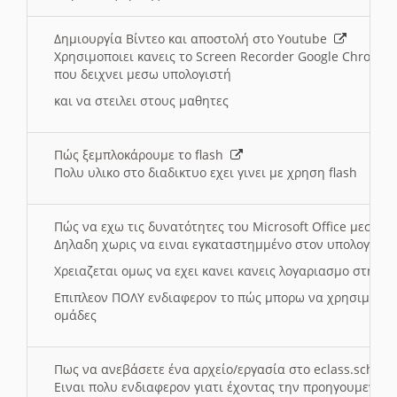
Δημιουργία Βίντεο και αποστολή στο Youtube
Χρησιμοποιει κανεις το Screen Recorder Google Chrome γ
που δειχνει μεσω υπολογιστή
και να στειλει στους μαθητες
Πώς ξεμπλοκάρουμε το flash
Πολυ υλικο στο διαδικτυο εχει γινει με χρηση flash
Πώς να εχω τις δυνατότητες του Microsoft Office μεσω 
Δηλαδη χωρις να ειναι εγκαταστημμένο στον υπολογιστή
Χρειαζεται ομως να εχει κανει κανεις λογαριασμο στη Mic
Επιπλεον ΠΟΛΥ ενδιαφερον το πώς μπορω να χρησιμοποι
ομάδες
Πως να ανεβάσετε ένα αρχείο/εργασία στο eclass.sch.gr
Ειναι πολυ ενδιαφερον γιατι έχοντας την προηγουμενη γ