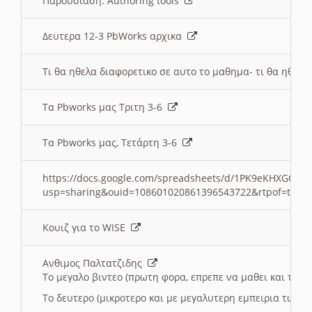
Παρουσιαση: Authoring tools
Δευτερα 12-3 PbWorks αρχικα
Τι θα ηθελα διαφορετικο σε αυτο το μαθημα- τι θα ηθελα
Τα Pbworks μας Τριτη 3-6
Τα Pbworks μας, Τετάρτη 3-6
https://docs.google.com/spreadsheets/d/1PK9eKHXGOJLZ
usp=sharing&ouid=108601020861396543722&rtpof=true
Κουιζ για το WISE
Ανθιμος Παλτατζιδης
Το μεγαλο βιντεο (πρωτη φορα, επρεπε να μαθει και το C
Το δευτερο (μικροτερο και με μεγαλυτερη εμπειρια τωρα)