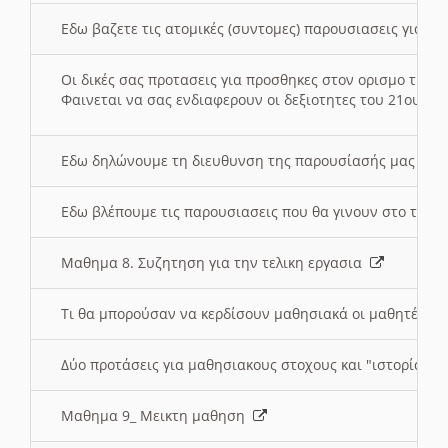
Εδω βαζετε τις ατομικές (συντομες) παρουσιασεις για κ
Οι δικές σας προτασεις για προσθηκες στον ορισμο της
Φαινεται να σας ενδιαφερουν οι δεξιοτητες του 21ου αι
Εδω δηλώνουμε τη διευθυνση της παρουσίασής μας στ
Εδω βλέπουμε τις παρουσιασεις που θα γινουν στο τμη
Μαθημα 8. Συζητηση για την τελικη εργασια
Τι θα μπορούσαν να κερδίσουν μαθησιακά οι μαθητές/τρ
Δύο προτάσεις για μαθησιακους στοχους και "ιστορία" μ
Μαθημα 9_ Μεικτη μαθηση