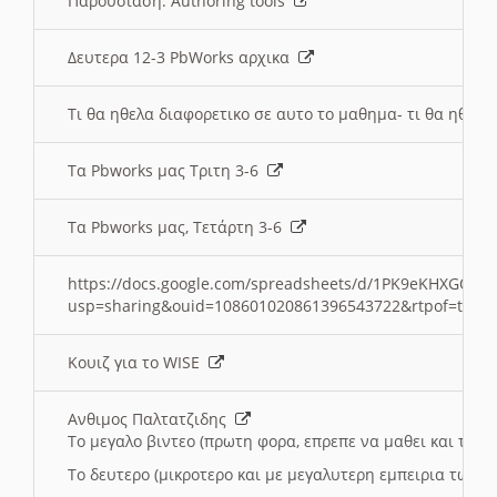
Παρουσιαση: Authoring tools
Δευτερα 12-3 PbWorks αρχικα
Τι θα ηθελα διαφορετικο σε αυτο το μαθημα- τι θα ηθελα
Τα Pbworks μας Τριτη 3-6
Τα Pbworks μας, Τετάρτη 3-6
https://docs.google.com/spreadsheets/d/1PK9eKHXGOJLZ
usp=sharing&ouid=108601020861396543722&rtpof=true
Κουιζ για το WISE
Ανθιμος Παλτατζιδης
Το μεγαλο βιντεο (πρωτη φορα, επρεπε να μαθει και το C
Το δευτερο (μικροτερο και με μεγαλυτερη εμπειρια τωρα)