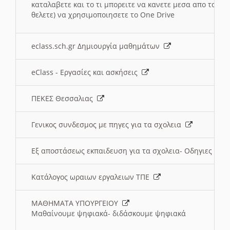
καταλαβετε και το τι μπορειτε να κανετε μεσα απο το σχο
θελετε) να χρησιμοποιησετε το One Drive
eclass.sch.gr Δημιουργία μαθημάτων
eClass - Εργασίες και ασκήσεις
ΠΕΚΕΣ Θεσσαλιας
Γενικος συνδεσμος με πηγες για τα σχολεια
Εξ αποστάσεως εκπαιδευση για τα σχολεια- Οδηγιες
Κατάλογος ωραιων εργαλειων ΤΠΕ
ΜΑΘΗΜΑΤΑ ΥΠΟΥΡΓΕΙΟΥ
Μαθαίνουμε ψηφιακά- διδάσκουμε ψηφιακά