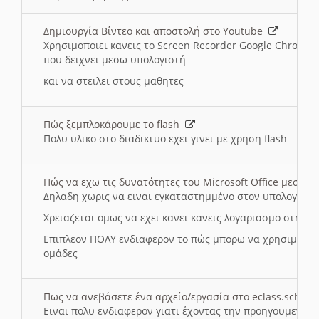
Δημιουργία Βίντεο και αποστολή στο Youtube
Χρησιμοποιει κανεις το Screen Recorder Google Chrome γ
που δειχνει μεσω υπολογιστή
και να στειλει στους μαθητες
Πώς ξεμπλοκάρουμε το flash
Πολυ υλικο στο διαδικτυο εχει γινει με χρηση flash
Πώς να εχω τις δυνατότητες του Microsoft Office μεσω 
Δηλαδη χωρις να ειναι εγκαταστημμένο στον υπολογιστή
Χρειαζεται ομως να εχει κανει κανεις λογαριασμο στη Mic
Επιπλεον ΠΟΛΥ ενδιαφερον το πώς μπορω να χρησιμοποι
ομάδες
Πως να ανεβάσετε ένα αρχείο/εργασία στο eclass.sch.gr
Ειναι πολυ ενδιαφερον γιατι έχοντας την προηγουμενη γ