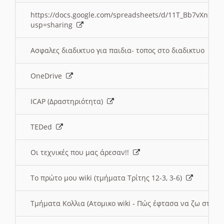
https://docs.google.com/spreadsheets/d/11T_Bb7vXn9
usp=sharing
Ασφαλες διαδικτυο για παιδια- τοπος στο διαδικτυο
OneDrive
ICAP (Δραστηριότητα)
TEDed
Οι τεχνικές που μας άρεσαν!!
Το πρώτο μου wiki (τμήματα Τρίτης 12-3, 3-6)
Τμήματα Κολλια (Ατομικο wiki - Πώς έφτασα να ζω στην 