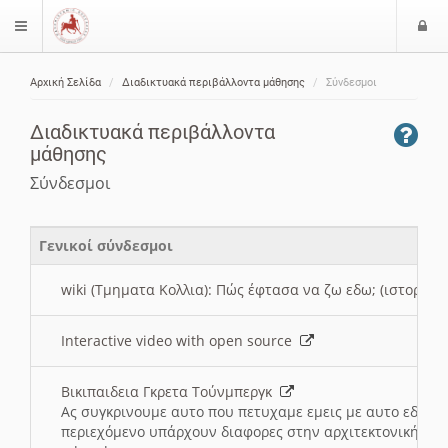
Ε
$langMenu
ί
Αρχική Σελίδα
Διαδικτυακά περιβάλλοντα μάθησης
Σύνδεσμοι
ο
ζήτηση
δ
Διαδικτυακά περιβάλλοντα
ο
μάθησης
ς
Σύνδεσμοι
Γενικοί σύνδεσμοι
wiki (Τμηματα Κολλια): Πώς έφτασα να ζω εδω; (ιστορια)
Interactive video with open source
Βικιπαιδεια Γκρετα Τούνμπεργκ
Ας συγκρινουμε αυτο που πετυχαμε εμεις με αυτο εδω το
περιεχόμενο υπάρχουν διαφορες στην αρχιτεκτονική της