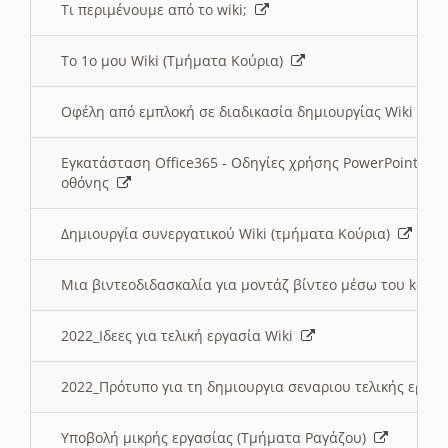
Τι περιμένουμε από το wiki;
Το 1ο μου Wiki (Τμήματα Κούρια)
Οφέλη από εμπλοκή σε διαδικασία δημιουργίας Wiki (Τ
Εγκατάσταση Office365 - Οδηγίες χρήσης PowerPoint γι
οθόνης
Δημιουργία συνεργατικού Wiki (τμήματα Κούρια)
Μια βιντεοδιδασκαλία για μοντάζ βίντεο μέσω του kden
2022_Ιδεες για τελική εργασία Wiki
2022_Πρότυπο για τη δημιουργια σεναριου τελικής εργα
Υποβολή μικρής εργασίας (Τμήματα Ραγάζου)