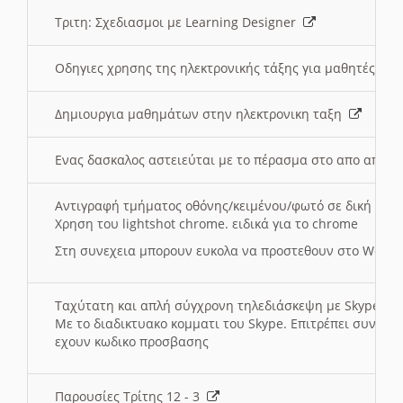
Τριτη: Σχεδιασμοι με Learning Designer
Οδηγιες χρησης της ηλεκτρονικής τάξης για μαθητές
Δημιουργια μαθημάτων στην ηλεκτρονικη ταξη
Ενας δασκαλος αστειεύται με το πέρασμα στο απο αποσ
Αντιγραφή τμήματος οθόνης/κειμένου/φωτό σε δική σας
Χρηση του lightshot chrome. ειδικά για το chrome
Στη συνεχεια μπορουν ευκολα να προστεθουν στο Word 
Ταχύτατη και απλή σύγχρονη τηλεδιάσκεψη με Skype
Με το διαδικτυακο κομματι του Skype. Επιτρέπει συνδε
εχουν κωδικο προσβασης
Παρουσίες Τρίτης 12 - 3