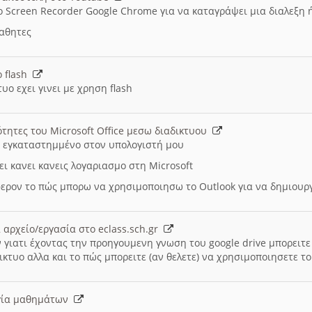
ο Screen Recorder Google Chrome για να καταγράψει μια διαλεξη 
μαθητες
ο flash
υο εχει γινει με χρηση flash
ότητες του Microsoft Office μεσω διαδικτυου
ι εγκαταστημμένο στον υπολογιστή μου
ει κανει κανεις λογαριασμο στη Microsoft
ερον το πώς μπορω να χρησιμοποιησω το Outlook για να δημιου
 αρχείο/εργασία στο eclass.sch.gr
 γιατι έχοντας την προηγουμενη γνωση του google drive μπορειτε 
ικτυο αλλα και το πώς μπορειτε (αν θελετε) να χρησιμοποιησετε το
υργία μαθημάτων