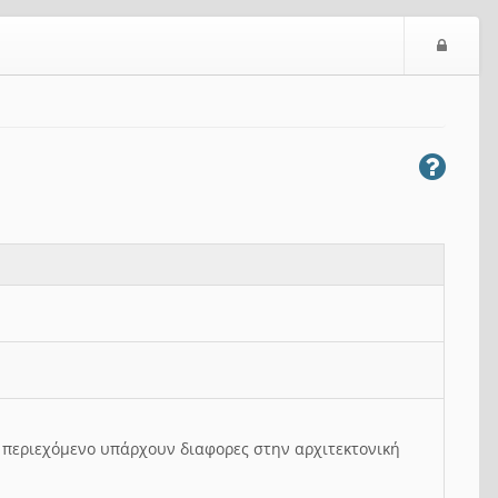
Ε
ί
σ
ο
δ
ο
ς
ο περιεχόμενο υπάρχουν διαφορες στην αρχιτεκτονική