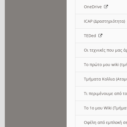
OneDrive
ICAP (Δραστηριότητα
TEDed
Οι τεχνικές που μας 
Το πρώτο μου wiki (τμ
Τμήματα Κολλια (Ατομ
Τι περιμένουμε από το
Το 1ο μου Wiki (Τμήμ
Οφέλη από εμπλοκή σε