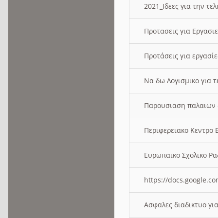
2021_Ιδεες για την τε
Προτασεις για Εργασι
Προτάσεις για εργασ
Να δω Λογισμικο για 
Παρουσιαση παλαιων 
Περιφερειακο Κεντρο
Ευρωπαικο Σχολικο 
https://docs.google
Ασφαλες διαδικτυο γι