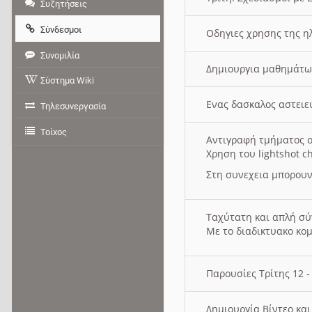
Συζητήσεις
Σύνδεσμοι
Οδηγιες χρησης της η
Συνομιλία
Δημιουργια μαθημάτω
Σύστημα Wiki
Ενας δασκαλος αστει
Τηλεσυνεργασία
Τοίχος
Αντιγραφή τμήματος ο
Χρηση του lightshot c
Στη συνεχεια μπορουν
Ταχύτατη και απλή σ
Με το διαδικτυακο κο
Παρουσίες Τρίτης 12 
Δημιουργία Βίντεο κα