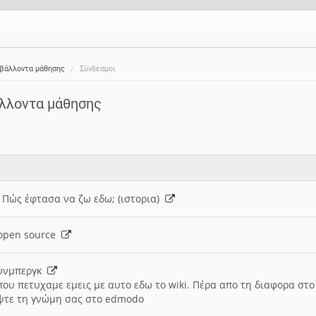
ιβάλλοντα μάθησης
Σύνδεσμοι
άλλοντα μάθησης
: Πώς έφτασα να ζω εδω; (ιστορια)
h open source
ούνμπεργκ
που πετυχαμε εμεις με αυτο εδω το wiki. Πέρα απο τη διαφορα στ
ψτε τη γνώμη σας στο edmodo