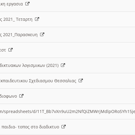
λικη εργασια
ες 2021_ Τεταρτη
ίες 2021_Παρασκευη
τεστ
δικτυακων λογισμικων (2021)
 Εκπαιδευτικου Σχεδιασμου Θεσσαλιας
Ραδιοφωνο
.com/spreadsheets/d/11T_Bb7vXn9uU2m2NfQiZMWrjMdlpORoSYh15j
α παιδια- τοπος στο διαδικτυο