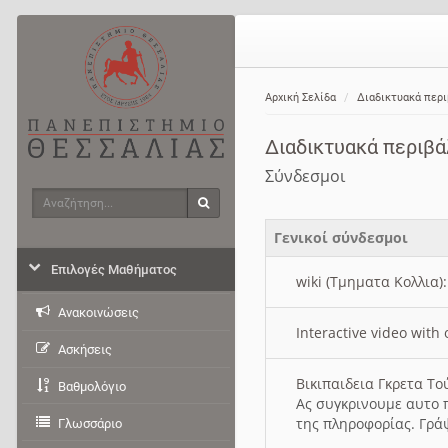
Αρχική Σελίδα
Διαδικτυακά περ
Διαδικτυακά περιβ
Σύνδεσμοι
Αναζήτηση
Αναζήτηση
Γενικοί σύνδεσμοι
Επιλογές Μαθήματος
wiki (Τμηματα Κολλια)
Ανακοινώσεις
Interactive video wit
Ασκήσεις
Βικιπαιδεια Γκρετα Τ
Βαθμολόγιο
Ας συγκρινουμε αυτο 
της πληροφορίας. Γρά
Γλωσσάριο