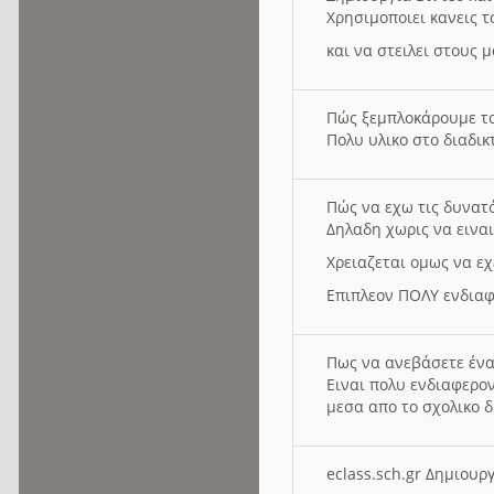
Χρησιμοποιει κανεις τ
και να στειλει στους 
Πώς ξεμπλοκάρουμε τ
Πολυ υλικο στο διαδικτ
Πώς να εχω τις δυνατ
Δηλαδη χωρις να εινα
Χρειαζεται ομως να εχ
Επιπλεον ΠΟΛΥ ενδιαφ
Πως να ανεβάσετε ένα
Ειναι πολυ ενδιαφερον
μεσα απο το σχολικο δ
eclass.sch.gr Δημιο