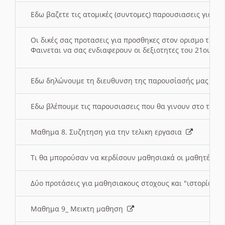
Εδω βαζετε τις ατομικές (συντομες) παρουσιασεις για κ
Οι δικές σας προτασεις για προσθηκες στον ορισμο της
Φαινεται να σας ενδιαφερουν οι δεξιοτητες του 21ου αι
Εδω δηλώνουμε τη διευθυνση της παρουσίασής μας στ
Εδω βλέπουμε τις παρουσιασεις που θα γινουν στο τμη
Μαθημα 8. Συζητηση για την τελικη εργασια
Τι θα μπορούσαν να κερδίσουν μαθησιακά οι μαθητές/τρ
Δύο προτάσεις για μαθησιακους στοχους και "ιστορία" μ
Μαθημα 9_ Μεικτη μαθηση