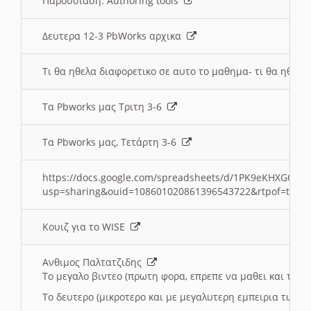
Παρουσιαση: Authoring tools
Δευτερα 12-3 PbWorks αρχικα
Τι θα ηθελα διαφορετικο σε αυτο το μαθημα- τι θα ηθελα
Τα Pbworks μας Τριτη 3-6
Τα Pbworks μας, Τετάρτη 3-6
https://docs.google.com/spreadsheets/d/1PK9eKHXGOJLZ
usp=sharing&ouid=108601020861396543722&rtpof=true
Κουιζ για το WISE
Ανθιμος Παλτατζιδης
Το μεγαλο βιντεο (πρωτη φορα, επρεπε να μαθει και το C
Το δευτερο (μικροτερο και με μεγαλυτερη εμπειρια τωρα)