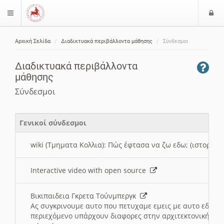
Ε
$langMenu
ί
Αρχική Σελίδα
Διαδικτυακά περιβάλλοντα μάθησης
Σύνδεσμοι
ο
ζήτηση
δ
Διαδικτυακά περιβάλλοντα
ο
μάθησης
ς
Σύνδεσμοι
Γενικοί σύνδεσμοι
wiki (Τμηματα Κολλια): Πώς έφτασα να ζω εδω; (ιστορια)
Interactive video with open source
Βικιπαιδεια Γκρετα Τούνμπεργκ
Ας συγκρινουμε αυτο που πετυχαμε εμεις με αυτο εδω το
περιεχόμενο υπάρχουν διαφορες στην αρχιτεκτονική της