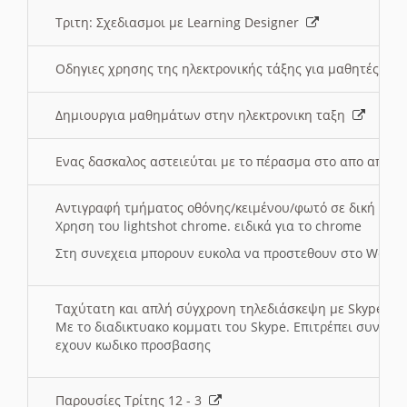
Τριτη: Σχεδιασμοι με Learning Designer
Οδηγιες χρησης της ηλεκτρονικής τάξης για μαθητές
Δημιουργια μαθημάτων στην ηλεκτρονικη ταξη
Ενας δασκαλος αστειεύται με το πέρασμα στο απο αποσ
Αντιγραφή τμήματος οθόνης/κειμένου/φωτό σε δική σας
Χρηση του lightshot chrome. ειδικά για το chrome
Στη συνεχεια μπορουν ευκολα να προστεθουν στο Word 
Ταχύτατη και απλή σύγχρονη τηλεδιάσκεψη με Skype
Με το διαδικτυακο κομματι του Skype. Επιτρέπει συνδε
εχουν κωδικο προσβασης
Παρουσίες Τρίτης 12 - 3