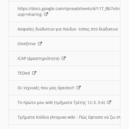
https://docs.google.com/spreadsheets/d/11T_Bb7vXn9
usp=sharing
Ασφαλες διαδικτυο για παιδια- τοπος στο διαδικτυο
OneDrive
ICAP (Δραστηριότητα)
TEDed
Οι τεχνικές που μας άρεσαν!!
Το πρώτο μου wiki (τμήματα Τρίτης 12-3, 3-6)
Τμήματα Κολλια (Ατομικο wiki - Πώς έφτασα να ζω στην 