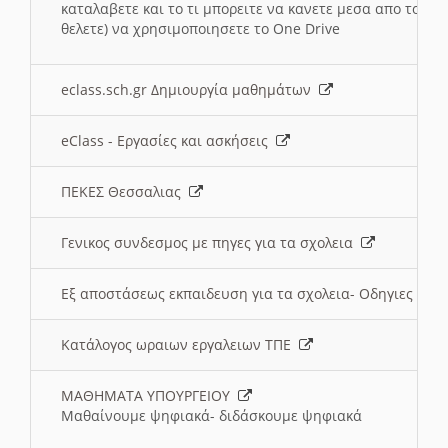
καταλαβετε και το τι μπορειτε να κανετε μεσα απο το σχο
θελετε) να χρησιμοποιησετε το One Drive
eclass.sch.gr Δημιουργία μαθημάτων
eClass - Εργασίες και ασκήσεις
ΠΕΚΕΣ Θεσσαλιας
Γενικος συνδεσμος με πηγες για τα σχολεια
Εξ αποστάσεως εκπαιδευση για τα σχολεια- Οδηγιες
Κατάλογος ωραιων εργαλειων ΤΠΕ
ΜΑΘΗΜΑΤΑ ΥΠΟΥΡΓΕΙΟΥ
Μαθαίνουμε ψηφιακά- διδάσκουμε ψηφιακά