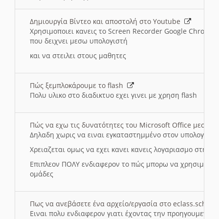
Δημιουργία Βίντεο και αποστολή στο Youtube
Χρησιμοποιει κανεις το Screen Recorder Google Chrome γ
που δειχνει μεσω υπολογιστή
και να στειλει στους μαθητες
Πώς ξεμπλοκάρουμε το flash
Πολυ υλικο στο διαδικτυο εχει γινει με χρηση flash
Πώς να εχω τις δυνατότητες του Microsoft Office μεσω 
Δηλαδη χωρις να ειναι εγκαταστημμένο στον υπολογιστή
Χρειαζεται ομως να εχει κανει κανεις λογαριασμο στη Mic
Επιπλεον ΠΟΛΥ ενδιαφερον το πώς μπορω να χρησιμοποι
ομάδες
Πως να ανεβάσετε ένα αρχείο/εργασία στο eclass.sch.gr
Ειναι πολυ ενδιαφερον γιατι έχοντας την προηγουμενη γ