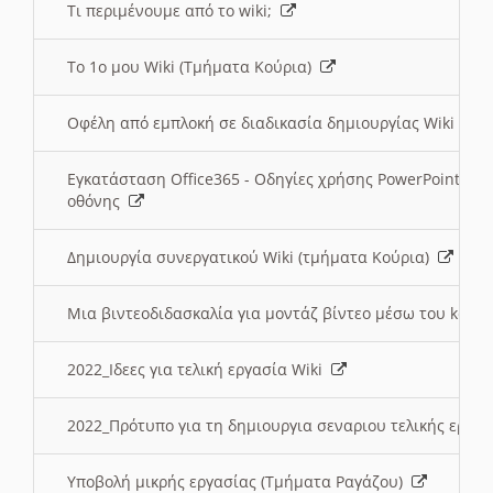
Τι περιμένουμε από το wiki;
Το 1ο μου Wiki (Τμήματα Κούρια)
Οφέλη από εμπλοκή σε διαδικασία δημιουργίας Wiki (Τ
Εγκατάσταση Office365 - Οδηγίες χρήσης PowerPoint γι
οθόνης
Δημιουργία συνεργατικού Wiki (τμήματα Κούρια)
Μια βιντεοδιδασκαλία για μοντάζ βίντεο μέσω του kden
2022_Ιδεες για τελική εργασία Wiki
2022_Πρότυπο για τη δημιουργια σεναριου τελικής εργα
Υποβολή μικρής εργασίας (Τμήματα Ραγάζου)