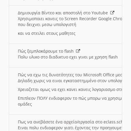
Δημιουργία Βίντεο και αποστολή στο Youtube
Χρησιμοποιει κανεις το Screen Recorder Google Chrome γ
που δειχνει μεσω υπολογιστή
και να στειλει στους μαθητες
Πώς ξεμπλοκάρουμε το flash
Πολυ υλικο στο διαδικτυο εχει γινει με χρηση flash
Πώς να εχω τις δυνατότητες του Microsoft Office μεσω 
Δηλαδη χωρις να ειναι εγκαταστημμένο στον υπολογιστή
Χρειαζεται ομως να εχει κανει κανεις λογαριασμο στη Mic
Επιπλεον ΠΟΛΥ ενδιαφερον το πώς μπορω να χρησιμοποι
ομάδες
Πως να ανεβάσετε ένα αρχείο/εργασία στο eclass.sch.gr
Ειναι πολυ ενδιαφερον γιατι έχοντας την προηγουμενη γ