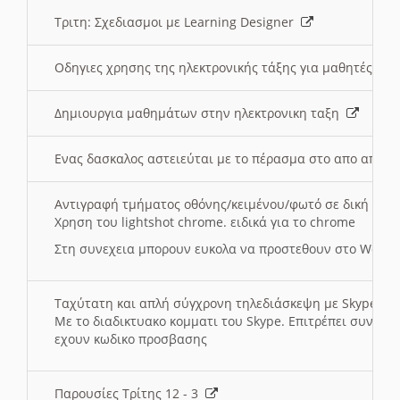
Τριτη: Σχεδιασμοι με Learning Designer
Οδηγιες χρησης της ηλεκτρονικής τάξης για μαθητές
Δημιουργια μαθημάτων στην ηλεκτρονικη ταξη
Ενας δασκαλος αστειεύται με το πέρασμα στο απο αποσ
Αντιγραφή τμήματος οθόνης/κειμένου/φωτό σε δική σας
Χρηση του lightshot chrome. ειδικά για το chrome
Στη συνεχεια μπορουν ευκολα να προστεθουν στο Word 
Ταχύτατη και απλή σύγχρονη τηλεδιάσκεψη με Skype
Με το διαδικτυακο κομματι του Skype. Επιτρέπει συνδε
εχουν κωδικο προσβασης
Παρουσίες Τρίτης 12 - 3