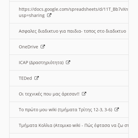
https://docs.google.com/spreadsheets/d/11T_Bb7vXn9
usp=sharing
Ασφαλες διαδικτυο για παιδια- τοπος στο διαδικτυο
OneDrive
ICAP (Δραστηριότητα)
TEDed
Οι τεχνικές που μας άρεσαν!!
Το πρώτο μου wiki (τμήματα Τρίτης 12-3, 3-6)
Τμήματα Κολλια (Ατομικο wiki - Πώς έφτασα να ζω στην 