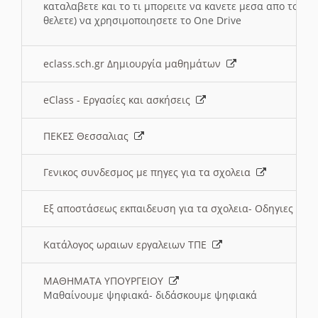
καταλαβετε και το τι μπορειτε να κανετε μεσα απο το σχο
θελετε) να χρησιμοποιησετε το One Drive
eclass.sch.gr Δημιουργία μαθημάτων
eClass - Εργασίες και ασκήσεις
ΠΕΚΕΣ Θεσσαλιας
Γενικος συνδεσμος με πηγες για τα σχολεια
Εξ αποστάσεως εκπαιδευση για τα σχολεια- Οδηγιες
Κατάλογος ωραιων εργαλειων ΤΠΕ
ΜΑΘΗΜΑΤΑ ΥΠΟΥΡΓΕΙΟΥ
Μαθαίνουμε ψηφιακά- διδάσκουμε ψηφιακά