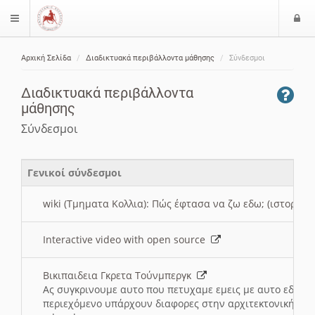
Ε
$langMenu
ί
Αρχική Σελίδα
Διαδικτυακά περιβάλλοντα μάθησης
Σύνδεσμοι
ο
ζήτηση
δ
Διαδικτυακά περιβάλλοντα
ο
μάθησης
ς
Σύνδεσμοι
Γενικοί σύνδεσμοι
wiki (Τμηματα Κολλια): Πώς έφτασα να ζω εδω; (ιστορια)
Interactive video with open source
Βικιπαιδεια Γκρετα Τούνμπεργκ
Ας συγκρινουμε αυτο που πετυχαμε εμεις με αυτο εδω το
περιεχόμενο υπάρχουν διαφορες στην αρχιτεκτονική της