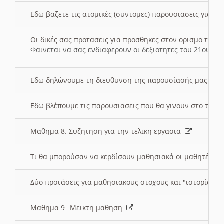
Εδω βαζετε τις ατομικές (συντομες) παρουσιασεις για κ
Οι δικές σας προτασεις για προσθηκες στον ορισμο της
Φαινεται να σας ενδιαφερουν οι δεξιοτητες του 21ου αι
Εδω δηλώνουμε τη διευθυνση της παρουσίασής μας στ
Εδω βλέπουμε τις παρουσιασεις που θα γινουν στο τμη
Μαθημα 8. Συζητηση για την τελικη εργασια
Τι θα μπορούσαν να κερδίσουν μαθησιακά οι μαθητές/τρ
Δύο προτάσεις για μαθησιακους στοχους και "ιστορία" μ
Μαθημα 9_ Μεικτη μαθηση