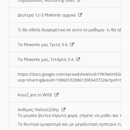
Παρουσιαση: Authoring tools
Δευτερα 12-3 PbWorks αρχικα
Τι θα ηθελα διαφορετικο σε αυτο το μαθημα- τι θα ηθελα
Τα Pbworks μας Τριτη 3-6
Τα Pbworks μας, Τετάρτη 3-6
https://docs.google.com/spreadsheets/d/1PK9eKHXGOJLZ
usp=sharing&ouid=108601020861396543722&rtpof=true
Κουιζ για το WISE
Ανθιμος Παλτατζιδης
Το μεγαλο βιντεο (πρωτη φορα, επρεπε να μαθει και το C
Το δευτερο (μικροτερο και με μεγαλυτερη εμπειρια τωρα)