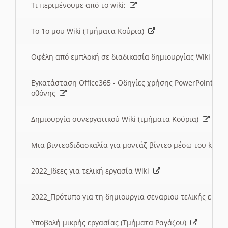
Τι περιμένουμε από το wiki;
Το 1ο μου Wiki (Τμήματα Κούρια)
Οφέλη από εμπλοκή σε διαδικασία δημιουργίας Wiki (Τ
Εγκατάσταση Office365 - Οδηγίες χρήσης PowerPoint γι
οθόνης
Δημιουργία συνεργατικού Wiki (τμήματα Κούρια)
Μια βιντεοδιδασκαλία για μοντάζ βίντεο μέσω του kden
2022_Ιδεες για τελική εργασία Wiki
2022_Πρότυπο για τη δημιουργια σεναριου τελικής εργα
Υποβολή μικρής εργασίας (Τμήματα Ραγάζου)