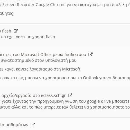
ο Screen Recorder Google Chrome για να καταγράψει μια διαλεξη 
μαθητες
ο flash
υο εχει γινει με χρηση flash
ότητες του Microsoft Office μεσω διαδικτυου
ι εγκαταστημμένο στον υπολογιστή μου
ει κανει κανεις λογαριασμο στη Microsoft
ερον το πώς μπορω να χρησιμοποιησω το Outlook για να δημιου
 αρχείο/εργασία στο eclass.sch.gr
 γιατι έχοντας την προηγουμενη γνωση του google drive μπορειτε 
ικτυο αλλα και το πώς μπορειτε (αν θελετε) να χρησιμοποιησετε το
υργία μαθημάτων