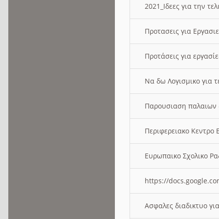
2021_Ιδεες για την τε
Προτασεις για Εργασι
Προτάσεις για εργασ
Να δω Λογισμικο για 
Παρουσιαση παλαιων 
Περιφερειακο Κεντρο
Ευρωπαικο Σχολικο 
https://docs.google
Ασφαλες διαδικτυο γι