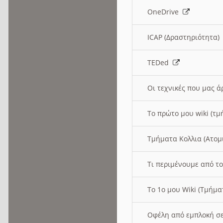
OneDrive
ICAP (Δραστηριότητα
TEDed
Οι τεχνικές που μας 
Το πρώτο μου wiki (τμ
Τμήματα Κολλια (Ατομ
Τι περιμένουμε από το
Το 1ο μου Wiki (Τμήμ
Οφέλη από εμπλοκή σε