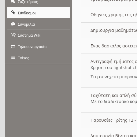
Συζητήσεις
Σύνδεσμοι
Οδηγιες χρησης της η
Συνομιλία
Δημιουργια μαθημάτω
Σύστημα Wiki
Ενας δασκαλος αστει
Τηλεσυνεργασία
Τοίχος
Αντιγραφή τμήματος ο
Χρηση του lightshot c
Στη συνεχεια μπορουν
Ταχύτατη και απλή σ
Με το διαδικτυακο κο
Παρουσίες Τρίτης 12 
Δημιουργία Βίντεο κα