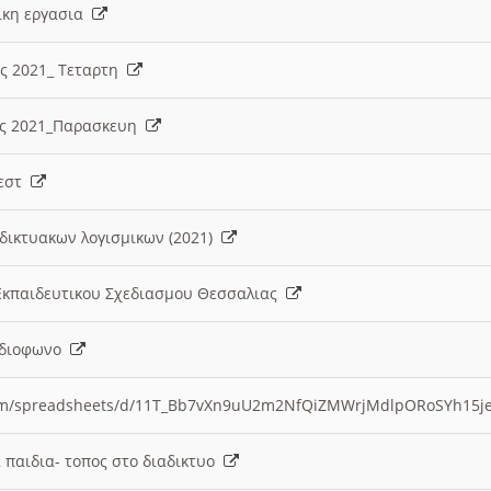
λικη εργασια
ες 2021_ Τεταρτη
ίες 2021_Παρασκευη
τεστ
δικτυακων λογισμικων (2021)
 Εκπαιδευτικου Σχεδιασμου Θεσσαλιας
Ραδιοφωνο
.com/spreadsheets/d/11T_Bb7vXn9uU2m2NfQiZMWrjMdlpORoSYh15j
α παιδια- τοπος στο διαδικτυο