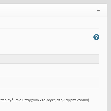
Ε
ί
σ
ο
δ
ο
ς
ο περιεχόμενο υπάρχουν διαφορες στην αρχιτεκτονική