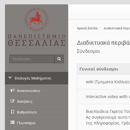
Αρχική Σελίδα
Διαδικτυακά περ
Διαδικτυακά περιβ
Σύνδεσμοι
Αναζήτηση
Αναζήτηση
Γενικοί σύνδεσμοι
Επιλογές Μαθήματος
wiki (Τμηματα Κολλια)
Ανακοινώσεις
Interactive video wit
Ασκήσεις
Βικιπαιδεια Γκρετα Τ
Βαθμολόγιο
Ας συγκρινουμε αυτο 
της πληροφορίας. Γρά
Γλωσσάριο