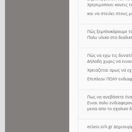
Χρησιμοποιει κανεις τ
και να στειλει στους 
Πώς ξεμπλοκάρουμε τ
Πολυ υλικο στο διαδικτ
Πώς να εχω τις δυνατ
Δηλαδη χωρις να εινα
Χρειαζεται ομως να εχ
Επιπλεον ΠΟΛΥ ενδιαφ
Πως να ανεβάσετε ένα
Ειναι πολυ ενδιαφερον
μεσα απο το σχολικο δ
eclass.sch.gr Δημιο