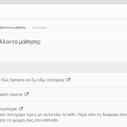
ιβάλλοντα μάθησης
Σύνδεσμοι
άλλοντα μάθησης
: Πώς έφτασα να ζω εδω; (ιστορια)
h open source
ούνμπεργκ
που πετυχαμε εμεις με αυτο εδω το wiki. Πέρα απο τη διαφορα στ
ψτε τη γνώμη σας στο edmodo