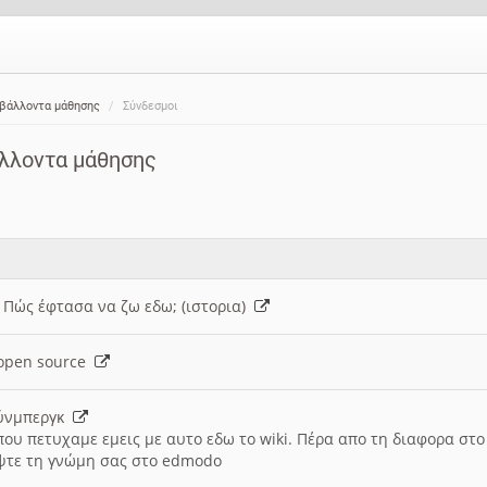
ιβάλλοντα μάθησης
Σύνδεσμοι
άλλοντα μάθησης
: Πώς έφτασα να ζω εδω; (ιστορια)
h open source
ούνμπεργκ
που πετυχαμε εμεις με αυτο εδω το wiki. Πέρα απο τη διαφορα στ
ψτε τη γνώμη σας στο edmodo