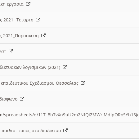
λικη εργασια
ες 2021_ Τεταρτη
ίες 2021_Παρασκευη
τεστ
δικτυακων λογισμικων (2021)
 Εκπαιδευτικου Σχεδιασμου Θεσσαλιας
Ραδιοφωνο
.com/spreadsheets/d/11T_Bb7vXn9uU2m2NfQiZMWrjMdlpORoSYh15j
α παιδια- τοπος στο διαδικτυο