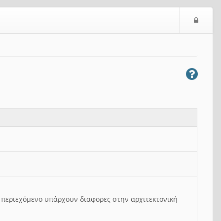
Ε
ί
σ
ο
δ
ο
ς
ο περιεχόμενο υπάρχουν διαφορες στην αρχιτεκτονική