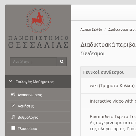
Αρχική Σελίδα
Διαδικτυακά περ
Διαδικτυακά περιβ
Σύνδεσμοι
Αναζήτηση
Αναζήτηση
Γενικοί σύνδεσμοι
Επιλογές Μαθήματος
wiki (Τμηματα Κολλια)
Ανακοινώσεις
Interactive video wit
Ασκήσεις
Βικιπαιδεια Γκρετα Τ
Βαθμολόγιο
Ας συγκρινουμε αυτο 
της πληροφορίας. Γρά
Γλωσσάριο