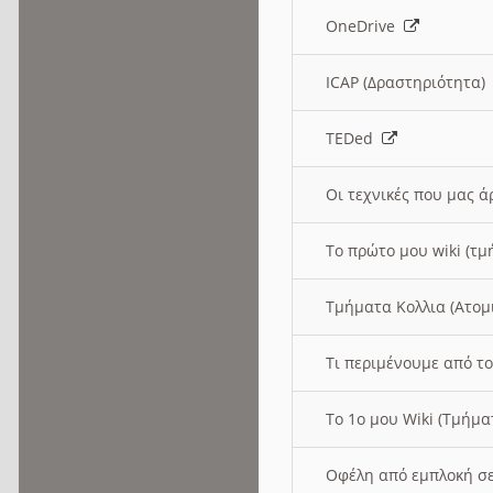
OneDrive
ICAP (Δραστηριότητα
TEDed
Οι τεχνικές που μας 
Το πρώτο μου wiki (τμ
Τμήματα Κολλια (Ατομ
Τι περιμένουμε από το
Το 1ο μου Wiki (Τμήμ
Οφέλη από εμπλοκή σε