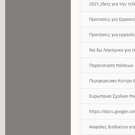
2021_Ιδεες για την τε
Προτασεις για Εργασι
Προτάσεις για εργασ
Να δω Λογισμικο για 
Παρουσιαση παλαιων 
Περιφερειακο Κεντρο
Ευρωπαικο Σχολικο 
https://docs.google
Ασφαλες διαδικτυο γι