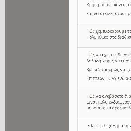
Χρησιμοποιει κανεις τ
και να στειλει στους 
Πώς ξεμπλοκάρουμε τ
Πολυ υλικο στο διαδικτ
Πώς να εχω τις δυνατ
Δηλαδη χωρις να εινα
Χρειαζεται ομως να εχ
Επιπλεον ΠΟΛΥ ενδιαφ
Πως να ανεβάσετε ένα
Ειναι πολυ ενδιαφερον
μεσα απο το σχολικο δ
eclass.sch.gr Δημιο