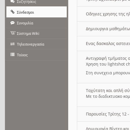
Συζητήσεις
Σύνδεσμοι
Οδηγιες χρησης της η
Συνομιλία
Δημιουργια μαθημάτω
Σύστημα Wiki
Ενας δασκαλος αστει
Τηλεσυνεργασία
Τοίχος
Αντιγραφή τμήματος ο
Χρηση του lightshot c
Στη συνεχεια μπορουν
Ταχύτατη και απλή σ
Με το διαδικτυακο κο
Παρουσίες Τρίτης 12 
Δημιουργία Βίντεο κα