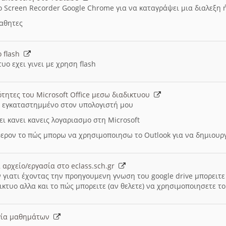
ο Screen Recorder Google Chrome για να καταγράψει μια διαλεξη 
μαθητες
ο flash
υο εχει γινει με χρηση flash
ότητες του Microsoft Office μεσω διαδικτυου
ι εγκαταστημμένο στον υπολογιστή μου
ει κανει κανεις λογαριασμο στη Microsoft
ερον το πώς μπορω να χρησιμοποιησω το Outlook για να δημιου
 αρχείο/εργασία στο eclass.sch.gr
 γιατι έχοντας την προηγουμενη γνωση του google drive μπορειτε 
ικτυο αλλα και το πώς μπορειτε (αν θελετε) να χρησιμοποιησετε το
υργία μαθημάτων