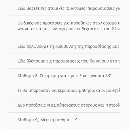
Εδω βαζετε τις ατομικές (συντομες) παρουσιασεις για κ
Οι δικές σας προτασεις για προσθηκες στον ορισμο της
Φαινεται να σας ενδιαφερουν οι δεξιοτητες του 21ου αι
Εδω δηλώνουμε τη διευθυνση της παρουσίασής μας στ
Εδω βλέπουμε τις παρουσιασεις που θα γινουν στο τμη
Μαθημα 8. Συζητηση για την τελικη εργασια
Τι θα μπορούσαν να κερδίσουν μαθησιακά οι μαθητές/τρ
Δύο προτάσεις για μαθησιακους στοχους και "ιστορία" μ
Μαθημα 9_ Μεικτη μαθηση