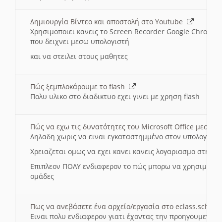
Δημιουργία Βίντεο και αποστολή στο Youtube
Χρησιμοποιει κανεις το Screen Recorder Google Chrome γ
που δειχνει μεσω υπολογιστή
και να στειλει στους μαθητες
Πώς ξεμπλοκάρουμε το flash
Πολυ υλικο στο διαδικτυο εχει γινει με χρηση flash
Πώς να εχω τις δυνατότητες του Microsoft Office μεσω 
Δηλαδη χωρις να ειναι εγκαταστημμένο στον υπολογιστή
Χρειαζεται ομως να εχει κανει κανεις λογαριασμο στη Mic
Επιπλεον ΠΟΛΥ ενδιαφερον το πώς μπορω να χρησιμοποι
ομάδες
Πως να ανεβάσετε ένα αρχείο/εργασία στο eclass.sch.gr
Ειναι πολυ ενδιαφερον γιατι έχοντας την προηγουμενη γ