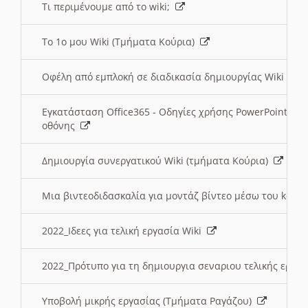
Τι περιμένουμε από το wiki;
Το 1ο μου Wiki (Τμήματα Κούρια)
Οφέλη από εμπλοκή σε διαδικασία δημιουργίας Wiki (Τ
Εγκατάσταση Office365 - Οδηγίες χρήσης PowerPoint γι
οθόνης
Δημιουργία συνεργατικού Wiki (τμήματα Κούρια)
Μια βιντεοδιδασκαλία για μοντάζ βίντεο μέσω του kden
2022_Ιδεες για τελική εργασία Wiki
2022_Πρότυπο για τη δημιουργια σεναριου τελικής εργα
Υποβολή μικρής εργασίας (Τμήματα Ραγάζου)