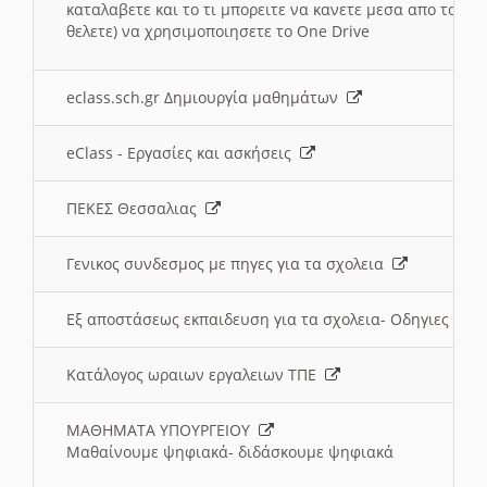
καταλαβετε και το τι μπορειτε να κανετε μεσα απο το σχο
θελετε) να χρησιμοποιησετε το One Drive
eclass.sch.gr Δημιουργία μαθημάτων
eClass - Εργασίες και ασκήσεις
ΠΕΚΕΣ Θεσσαλιας
Γενικος συνδεσμος με πηγες για τα σχολεια
Εξ αποστάσεως εκπαιδευση για τα σχολεια- Οδηγιες
Κατάλογος ωραιων εργαλειων ΤΠΕ
ΜΑΘΗΜΑΤΑ ΥΠΟΥΡΓΕΙΟΥ
Μαθαίνουμε ψηφιακά- διδάσκουμε ψηφιακά