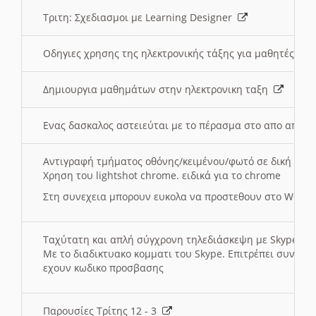
Τριτη: Σχεδιασμοι με Learning Designer
Οδηγιες χρησης της ηλεκτρονικής τάξης για μαθητές
Δημιουργια μαθημάτων στην ηλεκτρονικη ταξη
Ενας δασκαλος αστειεύται με το πέρασμα στο απο αποσ
Αντιγραφή τμήματος οθόνης/κειμένου/φωτό σε δική σας
Χρηση του lightshot chrome. ειδικά για το chrome
Στη συνεχεια μπορουν ευκολα να προστεθουν στο Word 
Ταχύτατη και απλή σύγχρονη τηλεδιάσκεψη με Skype
Με το διαδικτυακο κομματι του Skype. Επιτρέπει συνδε
εχουν κωδικο προσβασης
Παρουσίες Τρίτης 12 - 3