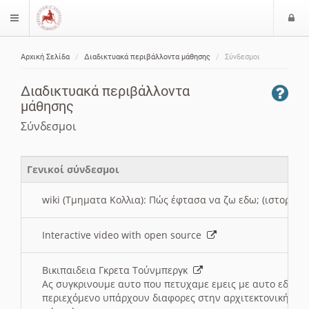
Ε
$langMenu
ί
Αρχική Σελίδα
Διαδικτυακά περιβάλλοντα μάθησης
Σύνδεσμοι
ο
ζήτηση
δ
Διαδικτυακά περιβάλλοντα
ο
μάθησης
ς
Σύνδεσμοι
Γενικοί σύνδεσμοι
wiki (Τμηματα Κολλια): Πώς έφτασα να ζω εδω; (ιστορια)
Interactive video with open source
Βικιπαιδεια Γκρετα Τούνμπεργκ
Ας συγκρινουμε αυτο που πετυχαμε εμεις με αυτο εδω το
περιεχόμενο υπάρχουν διαφορες στην αρχιτεκτονική της