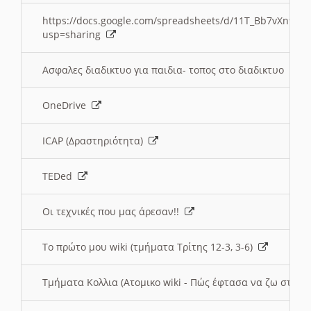
https://docs.google.com/spreadsheets/d/11T_Bb7vXn9
usp=sharing
Ασφαλες διαδικτυο για παιδια- τοπος στο διαδικτυο
OneDrive
ICAP (Δραστηριότητα)
TEDed
Οι τεχνικές που μας άρεσαν!!
Το πρώτο μου wiki (τμήματα Τρίτης 12-3, 3-6)
Τμήματα Κολλια (Ατομικο wiki - Πώς έφτασα να ζω στην 