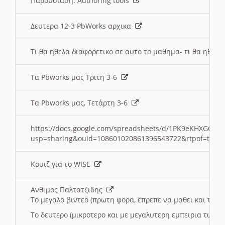
Παρουσιαση: Authoring tools
Δευτερα 12-3 PbWorks αρχικα
Τι θα ηθελα διαφορετικο σε αυτο το μαθημα- τι θα ηθελα
Τα Pbworks μας Τριτη 3-6
Τα Pbworks μας, Τετάρτη 3-6
https://docs.google.com/spreadsheets/d/1PK9eKHXGOJLZ
usp=sharing&ouid=108601020861396543722&rtpof=true
Κουιζ για το WISE
Ανθιμος Παλτατζιδης
Το μεγαλο βιντεο (πρωτη φορα, επρεπε να μαθει και το C
Το δευτερο (μικροτερο και με μεγαλυτερη εμπειρια τωρα)