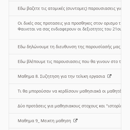
Εδω βαζετε τις ατομικές (συντομες) παρουσιασεις για κ
Οι δικές σας προτασεις για προσθηκες στον ορισμο της
Φαινεται να σας ενδιαφερουν οι δεξιοτητες του 21ου αι
Εδω δηλώνουμε τη διευθυνση της παρουσίασής μας στ
Εδω βλέπουμε τις παρουσιασεις που θα γινουν στο τμη
Μαθημα 8. Συζητηση για την τελικη εργασια
Τι θα μπορούσαν να κερδίσουν μαθησιακά οι μαθητές/τρ
Δύο προτάσεις για μαθησιακους στοχους και "ιστορία" μ
Μαθημα 9_ Μεικτη μαθηση