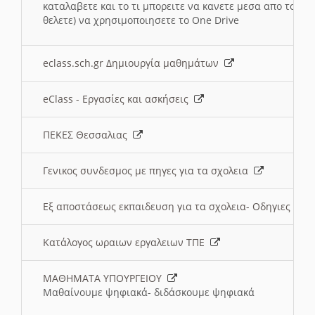
καταλαβετε και το τι μπορειτε να κανετε μεσα απο το σχο
θελετε) να χρησιμοποιησετε το One Drive
eclass.sch.gr Δημιουργία μαθημάτων
eClass - Εργασίες και ασκήσεις
ΠΕΚΕΣ Θεσσαλιας
Γενικος συνδεσμος με πηγες για τα σχολεια
Εξ αποστάσεως εκπαιδευση για τα σχολεια- Οδηγιες
Κατάλογος ωραιων εργαλειων ΤΠΕ
ΜΑΘΗΜΑΤΑ ΥΠΟΥΡΓΕΙΟΥ
Μαθαίνουμε ψηφιακά- διδάσκουμε ψηφιακά