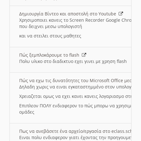
Δημιουργία Βίντεο και αποστολή στο Youtube
Χρησιμοποιει κανεις το Screen Recorder Google Chrome γ
που δειχνει μεσω υπολογιστή
και να στειλει στους μαθητες
Πώς ξεμπλοκάρουμε το flash
Πολυ υλικο στο διαδικτυο εχει γινει με χρηση flash
Πώς να εχω τις δυνατότητες του Microsoft Office μεσω 
Δηλαδη χωρις να ειναι εγκαταστημμένο στον υπολογιστή
Χρειαζεται ομως να εχει κανει κανεις λογαριασμο στη Mic
Επιπλεον ΠΟΛΥ ενδιαφερον το πώς μπορω να χρησιμοποι
ομάδες
Πως να ανεβάσετε ένα αρχείο/εργασία στο eclass.sch.gr
Ειναι πολυ ενδιαφερον γιατι έχοντας την προηγουμενη γ