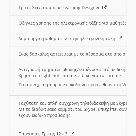
Τριτη: Σχεδιασμοι με Learning Designer
Οδηγιες χρησης της ηλεκτρονικής τάξης για μαθητές
Δημιουργια μαθημάτων στην ηλεκτρονικη ταξη
Ενας δασκαλος αστειεύται με το πέρασμα στο απο αποσ
Αντιγραφή τμήματος οθόνης/κειμένου/φωτό σε δική σας
Χρηση του lightshot chrome. ειδικά για το chrome
Στη συνεχεια μπορουν ευκολα να προστεθουν στο Word 
Ταχύτατη και απλή σύγχρονη τηλεδιάσκεψη με Skype
Με το διαδικτυακο κομματι του Skype. Επιτρέπει συνδε
εχουν κωδικο προσβασης
Παρουσίες Τρίτης 12 - 3