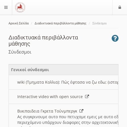
Ε
$langMenu
ί
Αρχική Σελίδα
Διαδικτυακά περιβάλλοντα μάθησης
Σύνδεσμοι
ο
ζήτηση
δ
Διαδικτυακά περιβάλλοντα
ο
μάθησης
ς
Σύνδεσμοι
Γενικοί σύνδεσμοι
wiki (Τμηματα Κολλια): Πώς έφτασα να ζω εδω; (ιστορια)
Interactive video with open source
Βικιπαιδεια Γκρετα Τούνμπεργκ
Ας συγκρινουμε αυτο που πετυχαμε εμεις με αυτο εδω το
περιεχόμενο υπάρχουν διαφορες στην αρχιτεκτονική της