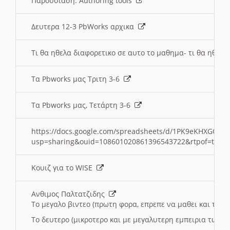
Παρουσιαση: Authoring tools
Δευτερα 12-3 PbWorks αρχικα
Τι θα ηθελα διαφορετικο σε αυτο το μαθημα- τι θα ηθελα
Τα Pbworks μας Τριτη 3-6
Τα Pbworks μας, Τετάρτη 3-6
https://docs.google.com/spreadsheets/d/1PK9eKHXGOJLZ
usp=sharing&ouid=108601020861396543722&rtpof=true
Κουιζ για το WISE
Ανθιμος Παλτατζιδης
Το μεγαλο βιντεο (πρωτη φορα, επρεπε να μαθει και το C
Το δευτερο (μικροτερο και με μεγαλυτερη εμπειρια τωρα)