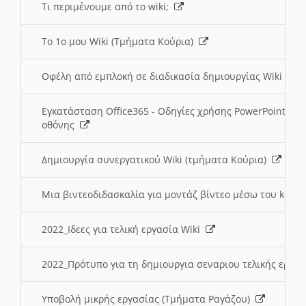
Τι περιμένουμε από το wiki;
Το 1ο μου Wiki (Τμήματα Κούρια)
Οφέλη από εμπλοκή σε διαδικασία δημιουργίας Wiki (Τ
Εγκατάσταση Office365 - Οδηγίες χρήσης PowerPoint γι
οθόνης
Δημιουργία συνεργατικού Wiki (τμήματα Κούρια)
Μια βιντεοδιδασκαλία για μοντάζ βίντεο μέσω του kden
2022_Ιδεες για τελική εργασία Wiki
2022_Πρότυπο για τη δημιουργια σεναριου τελικής εργα
Υποβολή μικρής εργασίας (Τμήματα Ραγάζου)