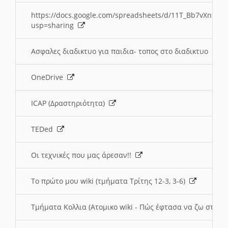
https://docs.google.com/spreadsheets/d/11T_Bb7vXn9
usp=sharing
Ασφαλες διαδικτυο για παιδια- τοπος στο διαδικτυο
OneDrive
ICAP (Δραστηριότητα)
TEDed
Οι τεχνικές που μας άρεσαν!!
Το πρώτο μου wiki (τμήματα Τρίτης 12-3, 3-6)
Τμήματα Κολλια (Ατομικο wiki - Πώς έφτασα να ζω στην 