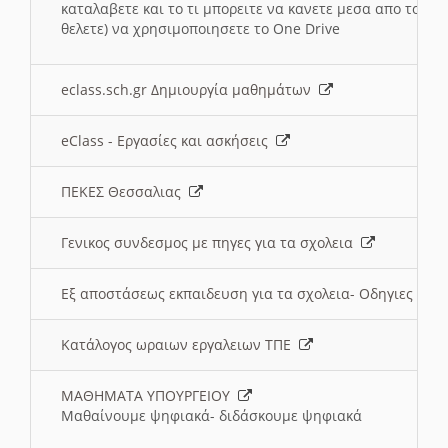
καταλαβετε και το τι μπορειτε να κανετε μεσα απο το σχο
θελετε) να χρησιμοποιησετε το One Drive
eclass.sch.gr Δημιουργία μαθημάτων
eClass - Εργασίες και ασκήσεις
ΠΕΚΕΣ Θεσσαλιας
Γενικος συνδεσμος με πηγες για τα σχολεια
Εξ αποστάσεως εκπαιδευση για τα σχολεια- Οδηγιες
Κατάλογος ωραιων εργαλειων ΤΠΕ
ΜΑΘΗΜΑΤΑ ΥΠΟΥΡΓΕΙΟΥ
Μαθαίνουμε ψηφιακά- διδάσκουμε ψηφιακά