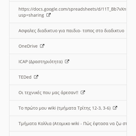
https://docs.google.com/spreadsheets/d/11T_Bb7vXn9
usp=sharing
Ασφαλες διαδικτυο για παιδια- τοπος στο διαδικτυο
OneDrive
ICAP (Δραστηριότητα)
TEDed
Οι τεχνικές που μας άρεσαν!!
Το πρώτο μου wiki (τμήματα Τρίτης 12-3, 3-6)
Τμήματα Κολλια (Ατομικο wiki - Πώς έφτασα να ζω στην 