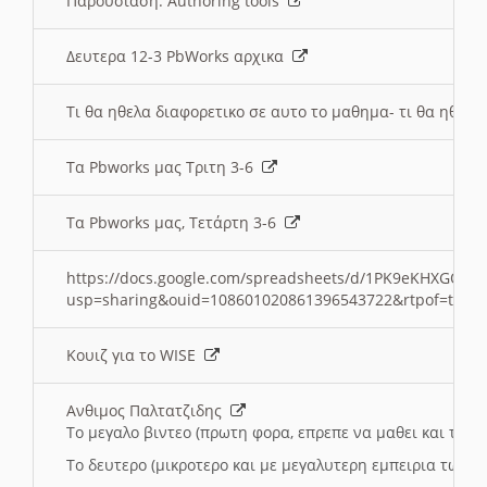
Παρουσιαση: Authoring tools
Δευτερα 12-3 PbWorks αρχικα
Τι θα ηθελα διαφορετικο σε αυτο το μαθημα- τι θα ηθελα
Τα Pbworks μας Τριτη 3-6
Τα Pbworks μας, Τετάρτη 3-6
https://docs.google.com/spreadsheets/d/1PK9eKHXGOJLZ
usp=sharing&ouid=108601020861396543722&rtpof=true
Κουιζ για το WISE
Ανθιμος Παλτατζιδης
Το μεγαλο βιντεο (πρωτη φορα, επρεπε να μαθει και το C
Το δευτερο (μικροτερο και με μεγαλυτερη εμπειρια τωρα)