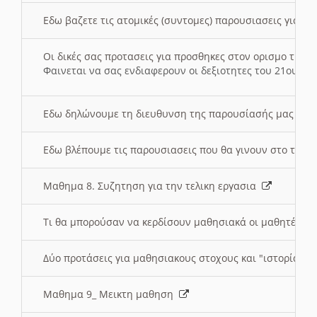
Εδω βαζετε τις ατομικές (συντομες) παρουσιασεις για κ
Οι δικές σας προτασεις για προσθηκες στον ορισμο της
Φαινεται να σας ενδιαφερουν οι δεξιοτητες του 21ου αι
Εδω δηλώνουμε τη διευθυνση της παρουσίασής μας στ
Εδω βλέπουμε τις παρουσιασεις που θα γινουν στο τμη
Μαθημα 8. Συζητηση για την τελικη εργασια
Τι θα μπορούσαν να κερδίσουν μαθησιακά οι μαθητές/τρ
Δύο προτάσεις για μαθησιακους στοχους και "ιστορία" μ
Μαθημα 9_ Μεικτη μαθηση