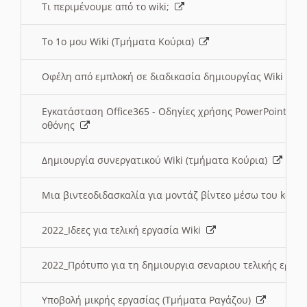
Τι περιμένουμε από το wiki;
Το 1ο μου Wiki (Τμήματα Κούρια)
Οφέλη από εμπλοκή σε διαδικασία δημιουργίας Wiki (Τ
Εγκατάσταση Office365 - Οδηγίες χρήσης PowerPoint γι
οθόνης
Δημιουργία συνεργατικού Wiki (τμήματα Κούρια)
Μια βιντεοδιδασκαλία για μοντάζ βίντεο μέσω του kden
2022_Ιδεες για τελική εργασία Wiki
2022_Πρότυπο για τη δημιουργια σεναριου τελικής εργα
Υποβολή μικρής εργασίας (Τμήματα Ραγάζου)