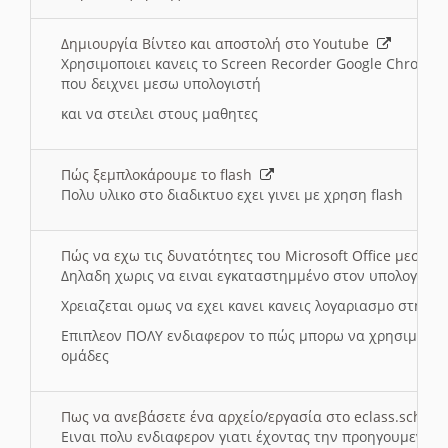
Δημιουργία Βίντεο και αποστολή στο Youtube
Χρησιμοποιει κανεις το Screen Recorder Google Chrome γ
που δειχνει μεσω υπολογιστή
και να στειλει στους μαθητες
Πώς ξεμπλοκάρουμε το flash
Πολυ υλικο στο διαδικτυο εχει γινει με χρηση flash
Πώς να εχω τις δυνατότητες του Microsoft Office μεσω 
Δηλαδη χωρις να ειναι εγκαταστημμένο στον υπολογιστή
Χρειαζεται ομως να εχει κανει κανεις λογαριασμο στη Mic
Επιπλεον ΠΟΛΥ ενδιαφερον το πώς μπορω να χρησιμοποι
ομάδες
Πως να ανεβάσετε ένα αρχείο/εργασία στο eclass.sch.gr
Ειναι πολυ ενδιαφερον γιατι έχοντας την προηγουμενη γ