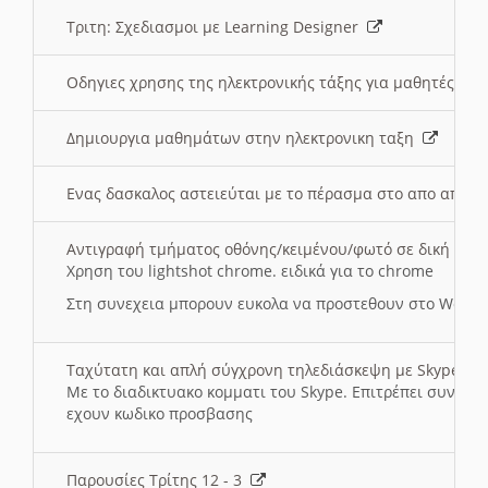
Τριτη: Σχεδιασμοι με Learning Designer
Οδηγιες χρησης της ηλεκτρονικής τάξης για μαθητές
Δημιουργια μαθημάτων στην ηλεκτρονικη ταξη
Ενας δασκαλος αστειεύται με το πέρασμα στο απο αποσ
Αντιγραφή τμήματος οθόνης/κειμένου/φωτό σε δική σας
Χρηση του lightshot chrome. ειδικά για το chrome
Στη συνεχεια μπορουν ευκολα να προστεθουν στο Word 
Ταχύτατη και απλή σύγχρονη τηλεδιάσκεψη με Skype
Με το διαδικτυακο κομματι του Skype. Επιτρέπει συνδε
εχουν κωδικο προσβασης
Παρουσίες Τρίτης 12 - 3