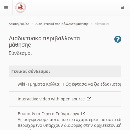
Ε
$langMenu
ί
Αρχική Σελίδα
Διαδικτυακά περιβάλλοντα μάθησης
Σύνδεσμοι
ο
ζήτηση
δ
Διαδικτυακά περιβάλλοντα
ο
μάθησης
ς
Σύνδεσμοι
Γενικοί σύνδεσμοι
wiki (Τμηματα Κολλια): Πώς έφτασα να ζω εδω; (ιστορια)
Interactive video with open source
Βικιπαιδεια Γκρετα Τούνμπεργκ
Ας συγκρινουμε αυτο που πετυχαμε εμεις με αυτο εδω το
περιεχόμενο υπάρχουν διαφορες στην αρχιτεκτονική της