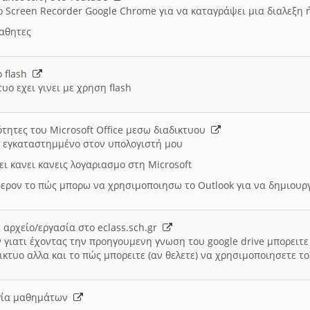
ο Screen Recorder Google Chrome για να καταγράψει μια διαλεξη 
μαθητες
ο flash
υο εχει γινει με χρηση flash
ότητες του Microsoft Office μεσω διαδικτυου
ι εγκαταστημμένο στον υπολογιστή μου
ει κανει κανεις λογαριασμο στη Microsoft
ερον το πώς μπορω να χρησιμοποιησω το Outlook για να δημιου
 αρχείο/εργασία στο eclass.sch.gr
 γιατι έχοντας την προηγουμενη γνωση του google drive μπορειτε 
ικτυο αλλα και το πώς μπορειτε (αν θελετε) να χρησιμοποιησετε το
υργία μαθημάτων