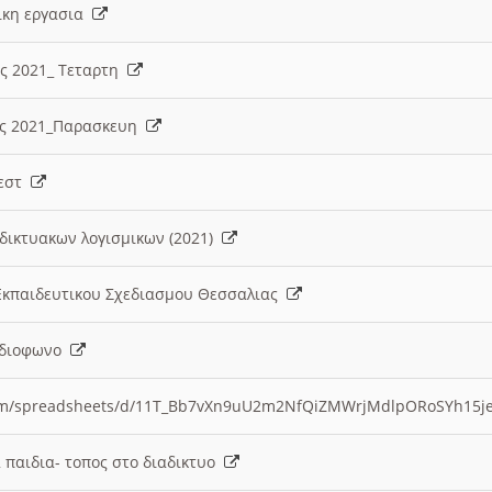
λικη εργασια
ες 2021_ Τεταρτη
ίες 2021_Παρασκευη
τεστ
δικτυακων λογισμικων (2021)
 Εκπαιδευτικου Σχεδιασμου Θεσσαλιας
Ραδιοφωνο
.com/spreadsheets/d/11T_Bb7vXn9uU2m2NfQiZMWrjMdlpORoSYh15j
α παιδια- τοπος στο διαδικτυο