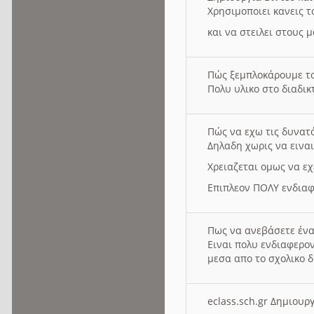
Χρησιμοποιει κανεις τ
και να στειλει στους 
Πώς ξεμπλοκάρουμε τ
Πολυ υλικο στο διαδικτ
Πώς να εχω τις δυνατ
Δηλαδη χωρις να εινα
Χρειαζεται ομως να εχ
Επιπλεον ΠΟΛΥ ενδιαφ
Πως να ανεβάσετε ένα
Ειναι πολυ ενδιαφερον
μεσα απο το σχολικο δ
eclass.sch.gr Δημιο