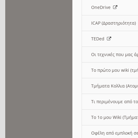
OneDrive
ICAP (Δραστηριότητα
TEDed
Οι τεχνικές που μας 
Το πρώτο μου wiki (τμ
Τμήματα Κολλια (Ατομ
Τι περιμένουμε από το
Το 1ο μου Wiki (Τμήμ
Οφέλη από εμπλοκή σε