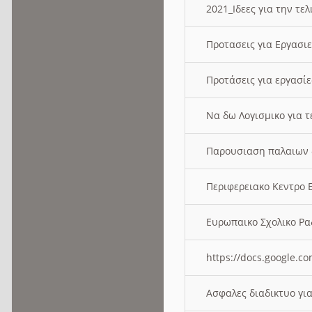
2021_Ιδεες για την τε
Προτασεις για Εργασι
Προτάσεις για εργασ
Να δω Λογισμικο για 
Παρουσιαση παλαιων 
Περιφερειακο Κεντρο
Ευρωπαικο Σχολικο 
https://docs.google
Ασφαλες διαδικτυο γι