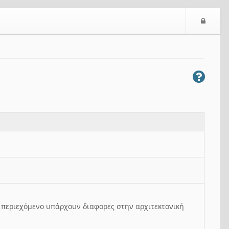
Ε
ί
σ
ο
δ
ο
ς
ο περιεχόμενο υπάρχουν διαφορες στην αρχιτεκτονική