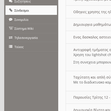
Συζητήσεις
Σύνδεσμοι
Οδηγιες χρησης της η
Συνομιλία
Δημιουργια μαθημάτω
Σύστημα Wiki
Ενας δασκαλος αστει
Τηλεσυνεργασία
Τοίχος
Αντιγραφή τμήματος ο
Χρηση του lightshot c
Στη συνεχεια μπορουν
Ταχύτατη και απλή σ
Με το διαδικτυακο κο
Παρουσίες Τρίτης 12 
Δημιουργία Βίντεο κα