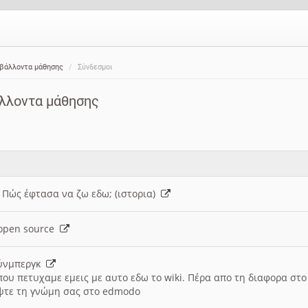
ιβάλλοντα μάθησης
Σύνδεσμοι
άλλοντα μάθησης
: Πώς έφτασα να ζω εδω; (ιστορια)
h open source
ούνμπεργκ
που πετυχαμε εμεις με αυτο εδω το wiki. Πέρα απο τη διαφορα στ
ψτε τη γνώμη σας στο edmodo