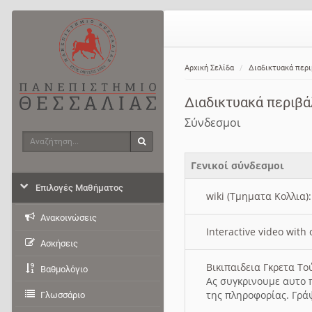
Αρχική Σελίδα
Διαδικτυακά περ
Διαδικτυακά περιβ
Σύνδεσμοι
Αναζήτηση
Αναζήτηση
Γενικοί σύνδεσμοι
Επιλογές Μαθήματος
wiki (Τμηματα Κολλια)
Ανακοινώσεις
Interactive video wit
Ασκήσεις
Βικιπαιδεια Γκρετα Τ
Βαθμολόγιο
Ας συγκρινουμε αυτο 
της πληροφορίας. Γρά
Γλωσσάριο