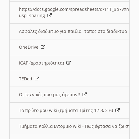
https://docs.google.com/spreadsheets/d/11T_Bb7vXn9
usp=sharing
Ασφαλες διαδικτυο για παιδια- τοπος στο διαδικτυο
OneDrive
ICAP (Δραστηριότητα)
TEDed
Οι τεχνικές που μας άρεσαν!!
Το πρώτο μου wiki (τμήματα Τρίτης 12-3, 3-6)
Τμήματα Κολλια (Ατομικο wiki - Πώς έφτασα να ζω στην 