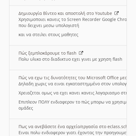
Δημιουργία Βίντεο και αποστολή στο Youtube
Χρησιμοποιει κανεις το Screen Recorder Google Chrome γ
που δειχνει μεσω υπολογιστή
και να στειλει στους μαθητες
Πώς ξεμπλοκάρουμε το flash
Πολυ υλικο στο διαδικτυο εχει γινει με χρηση flash
Πώς να εχω τις δυνατότητες του Microsoft Office μεσω 
Δηλαδη χωρις να ειναι εγκαταστημμένο στον υπολογιστή
Χρειαζεται ομως να εχει κανει κανεις λογαριασμο στη Mic
Επιπλεον ΠΟΛΥ ενδιαφερον το πώς μπορω να χρησιμοποι
ομάδες
Πως να ανεβάσετε ένα αρχείο/εργασία στο eclass.sch.gr
Ειναι πολυ ενδιαφερον γιατι έχοντας την προηγουμενη γ