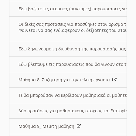
Εδω βαζετε τις ατομικές (συντομες) παρουσιασεις για κ
Οι δικές σας προτασεις για προσθηκες στον ορισμο της
Φαινεται να σας ενδιαφερουν οι δεξιοτητες του 21ου αι
Εδω δηλώνουμε τη διευθυνση της παρουσίασής μας στ
Εδω βλέπουμε τις παρουσιασεις που θα γινουν στο τμη
Μαθημα 8. Συζητηση για την τελικη εργασια
Τι θα μπορούσαν να κερδίσουν μαθησιακά οι μαθητές/τρ
Δύο προτάσεις για μαθησιακους στοχους και "ιστορία" μ
Μαθημα 9_ Μεικτη μαθηση