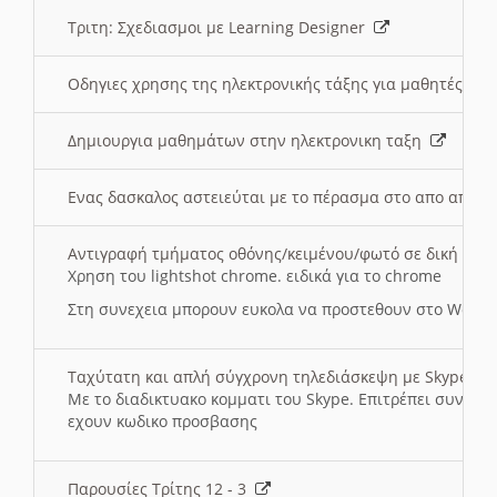
Τριτη: Σχεδιασμοι με Learning Designer
Οδηγιες χρησης της ηλεκτρονικής τάξης για μαθητές
Δημιουργια μαθημάτων στην ηλεκτρονικη ταξη
Ενας δασκαλος αστειεύται με το πέρασμα στο απο αποσ
Αντιγραφή τμήματος οθόνης/κειμένου/φωτό σε δική σας
Χρηση του lightshot chrome. ειδικά για το chrome
Στη συνεχεια μπορουν ευκολα να προστεθουν στο Word 
Ταχύτατη και απλή σύγχρονη τηλεδιάσκεψη με Skype
Με το διαδικτυακο κομματι του Skype. Επιτρέπει συνδε
εχουν κωδικο προσβασης
Παρουσίες Τρίτης 12 - 3