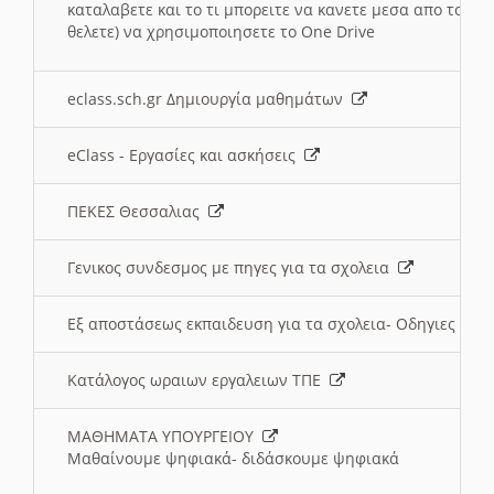
καταλαβετε και το τι μπορειτε να κανετε μεσα απο το σχο
θελετε) να χρησιμοποιησετε το One Drive
eclass.sch.gr Δημιουργία μαθημάτων
eClass - Εργασίες και ασκήσεις
ΠΕΚΕΣ Θεσσαλιας
Γενικος συνδεσμος με πηγες για τα σχολεια
Εξ αποστάσεως εκπαιδευση για τα σχολεια- Οδηγιες
Κατάλογος ωραιων εργαλειων ΤΠΕ
ΜΑΘΗΜΑΤΑ ΥΠΟΥΡΓΕΙΟΥ
Μαθαίνουμε ψηφιακά- διδάσκουμε ψηφιακά