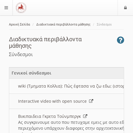
Ε
$langMenu
ί
Αρχική Σελίδα
Διαδικτυακά περιβάλλοντα μάθησης
Σύνδεσμοι
ο
ζήτηση
δ
Διαδικτυακά περιβάλλοντα
ο
μάθησης
ς
Σύνδεσμοι
Γενικοί σύνδεσμοι
wiki (Τμηματα Κολλια): Πώς έφτασα να ζω εδω; (ιστορια)
Interactive video with open source
Βικιπαιδεια Γκρετα Τούνμπεργκ
Ας συγκρινουμε αυτο που πετυχαμε εμεις με αυτο εδω το
περιεχόμενο υπάρχουν διαφορες στην αρχιτεκτονική της