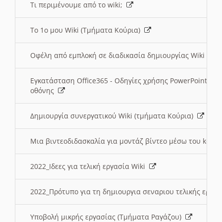
Τι περιμένουμε από το wiki;
Το 1ο μου Wiki (Τμήματα Κούρια)
Οφέλη από εμπλοκή σε διαδικασία δημιουργίας Wiki (Τ
Εγκατάσταση Office365 - Οδηγίες χρήσης PowerPoint γι
οθόνης
Δημιουργία συνεργατικού Wiki (τμήματα Κούρια)
Μια βιντεοδιδασκαλία για μοντάζ βίντεο μέσω του kden
2022_Ιδεες για τελική εργασία Wiki
2022_Πρότυπο για τη δημιουργια σεναριου τελικής εργα
Υποβολή μικρής εργασίας (Τμήματα Ραγάζου)