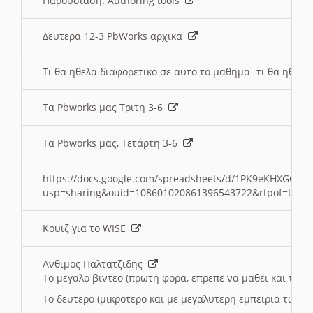
Παρουσιαση: Authoring tools
Δευτερα 12-3 PbWorks αρχικα
Τι θα ηθελα διαφορετικο σε αυτο το μαθημα- τι θα ηθελα
Τα Pbworks μας Τριτη 3-6
Τα Pbworks μας, Τετάρτη 3-6
https://docs.google.com/spreadsheets/d/1PK9eKHXGOJLZ
usp=sharing&ouid=108601020861396543722&rtpof=true
Κουιζ για το WISE
Ανθιμος Παλτατζιδης
Το μεγαλο βιντεο (πρωτη φορα, επρεπε να μαθει και το C
Το δευτερο (μικροτερο και με μεγαλυτερη εμπειρια τωρα)