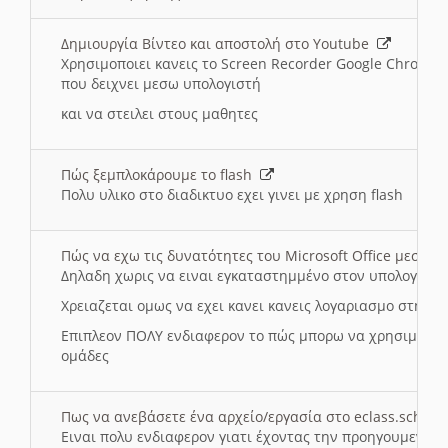
Δημιουργία Βίντεο και αποστολή στο Youtube
Χρησιμοποιει κανεις το Screen Recorder Google Chrome γ
που δειχνει μεσω υπολογιστή
και να στειλει στους μαθητες
Πώς ξεμπλοκάρουμε το flash
Πολυ υλικο στο διαδικτυο εχει γινει με χρηση flash
Πώς να εχω τις δυνατότητες του Microsoft Office μεσω 
Δηλαδη χωρις να ειναι εγκαταστημμένο στον υπολογιστή
Χρειαζεται ομως να εχει κανει κανεις λογαριασμο στη Mic
Επιπλεον ΠΟΛΥ ενδιαφερον το πώς μπορω να χρησιμοποι
ομάδες
Πως να ανεβάσετε ένα αρχείο/εργασία στο eclass.sch.gr
Ειναι πολυ ενδιαφερον γιατι έχοντας την προηγουμενη γ