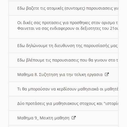
Εδω βαζετε τις ατομικές (συντομες) παρουσιασεις για κ
Οι δικές σας προτασεις για προσθηκες στον ορισμο της
Φαινεται να σας ενδιαφερουν οι δεξιοτητες του 21ου αι
Εδω δηλώνουμε τη διευθυνση της παρουσίασής μας στ
Εδω βλέπουμε τις παρουσιασεις που θα γινουν στο τμη
Μαθημα 8. Συζητηση για την τελικη εργασια
Τι θα μπορούσαν να κερδίσουν μαθησιακά οι μαθητές/τρ
Δύο προτάσεις για μαθησιακους στοχους και "ιστορία" μ
Μαθημα 9_ Μεικτη μαθηση