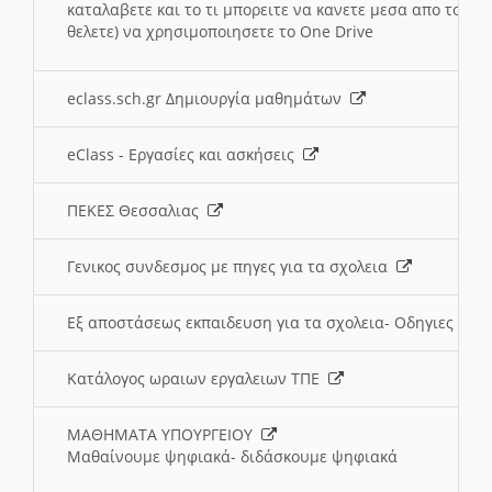
καταλαβετε και το τι μπορειτε να κανετε μεσα απο το σχο
θελετε) να χρησιμοποιησετε το One Drive
eclass.sch.gr Δημιουργία μαθημάτων
eClass - Εργασίες και ασκήσεις
ΠΕΚΕΣ Θεσσαλιας
Γενικος συνδεσμος με πηγες για τα σχολεια
Εξ αποστάσεως εκπαιδευση για τα σχολεια- Οδηγιες
Κατάλογος ωραιων εργαλειων ΤΠΕ
ΜΑΘΗΜΑΤΑ ΥΠΟΥΡΓΕΙΟΥ
Μαθαίνουμε ψηφιακά- διδάσκουμε ψηφιακά