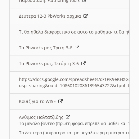
Παρουσιαση: Authoring tools
Δευτερα 12-3 PbWorks αρχικα
Τι θα ηθελα διαφορετικο σε αυτο το μαθημα- τι θα ηθελα
Τα Pbworks μας Τριτη 3-6
Τα Pbworks μας, Τετάρτη 3-6
https://docs.google.com/spreadsheets/d/1PK9eKHXGOJLZ
usp=sharing&ouid=108601020861396543722&rtpof=true
Κουιζ για το WISE
Ανθιμος Παλτατζιδης
Το μεγαλο βιντεο (πρωτη φορα, επρεπε να μαθει και το C
Το δευτερο (μικροτερο και με μεγαλυτερη εμπειρια τωρα)