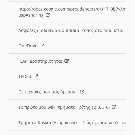
https://docs.google.com/spreadsheets/d/11T_Bb7vXn9
usp=sharing
Ασφαλες διαδικτυο για παιδια- τοπος στο διαδικτυο
OneDrive
ICAP (Δραστηριότητα)
TEDed
Οι τεχνικές που μας άρεσαν!!
Το πρώτο μου wiki (τμήματα Τρίτης 12-3, 3-6)
Τμήματα Κολλια (Ατομικο wiki - Πώς έφτασα να ζω στην 