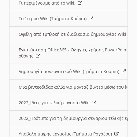
Τι περιμένουμε από το wiki;
Το 1ο μου Wiki (Τμήματα Κούρια)
Οφέλη από εμπλοκή σε διαδικασία δημιουργίας Wiki (Τ
Εγκατάσταση Office365 - Οδηγίες χρήσης PowerPoint γι
οθόνης
Δημιουργία συνεργατικού Wiki (τμήματα Κούρια)
Μια βιντεοδιδασκαλία για μοντάζ βίντεο μέσω του kden
2022_Ιδεες για τελική εργασία Wiki
2022_Πρότυπο για τη δημιουργια σεναριου τελικής εργα
Υποβολή μικρής εργασίας (Τμήματα Ραγάζου)