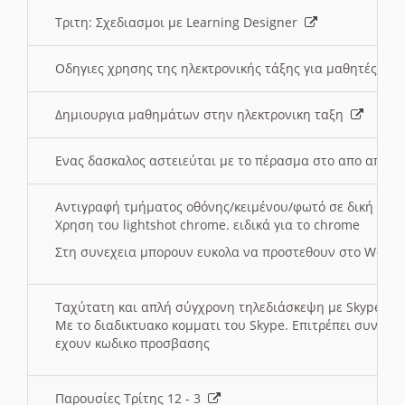
Τριτη: Σχεδιασμοι με Learning Designer
Οδηγιες χρησης της ηλεκτρονικής τάξης για μαθητές
Δημιουργια μαθημάτων στην ηλεκτρονικη ταξη
Ενας δασκαλος αστειεύται με το πέρασμα στο απο αποσ
Αντιγραφή τμήματος οθόνης/κειμένου/φωτό σε δική σας
Χρηση του lightshot chrome. ειδικά για το chrome
Στη συνεχεια μπορουν ευκολα να προστεθουν στο Word 
Ταχύτατη και απλή σύγχρονη τηλεδιάσκεψη με Skype
Με το διαδικτυακο κομματι του Skype. Επιτρέπει συνδε
εχουν κωδικο προσβασης
Παρουσίες Τρίτης 12 - 3