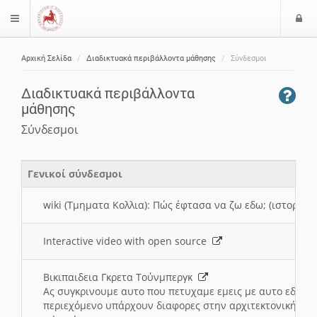
Ε
$langMenu
ί
Αρχική Σελίδα
Διαδικτυακά περιβάλλοντα μάθησης
Σύνδεσμοι
ο
ζήτηση
δ
Διαδικτυακά περιβάλλοντα
ο
μάθησης
ς
Σύνδεσμοι
Γενικοί σύνδεσμοι
wiki (Τμηματα Κολλια): Πώς έφτασα να ζω εδω; (ιστορια)
Interactive video with open source
Βικιπαιδεια Γκρετα Τούνμπεργκ
Ας συγκρινουμε αυτο που πετυχαμε εμεις με αυτο εδω το
περιεχόμενο υπάρχουν διαφορες στην αρχιτεκτονική της