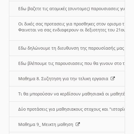
Εδω βαζετε τις ατομικές (συντομες) παρουσιασεις για κ
Οι δικές σας προτασεις για προσθηκες στον ορισμο της
Φαινεται να σας ενδιαφερουν οι δεξιοτητες του 21ου αι
Εδω δηλώνουμε τη διευθυνση της παρουσίασής μας στ
Εδω βλέπουμε τις παρουσιασεις που θα γινουν στο τμη
Μαθημα 8. Συζητηση για την τελικη εργασια
Τι θα μπορούσαν να κερδίσουν μαθησιακά οι μαθητές/τρ
Δύο προτάσεις για μαθησιακους στοχους και "ιστορία" μ
Μαθημα 9_ Μεικτη μαθηση