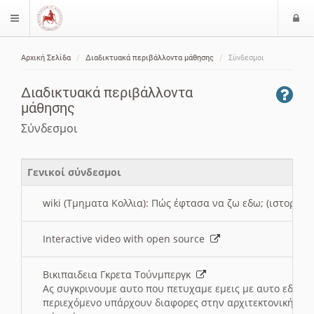
Ε
$langMenu
ί
Αρχική Σελίδα
Διαδικτυακά περιβάλλοντα μάθησης
Σύνδεσμοι
ο
ζήτηση
δ
Διαδικτυακά περιβάλλοντα
ο
μάθησης
ς
Σύνδεσμοι
Γενικοί σύνδεσμοι
wiki (Τμηματα Κολλια): Πώς έφτασα να ζω εδω; (ιστορια)
Interactive video with open source
Βικιπαιδεια Γκρετα Τούνμπεργκ
Ας συγκρινουμε αυτο που πετυχαμε εμεις με αυτο εδω το
περιεχόμενο υπάρχουν διαφορες στην αρχιτεκτονική της