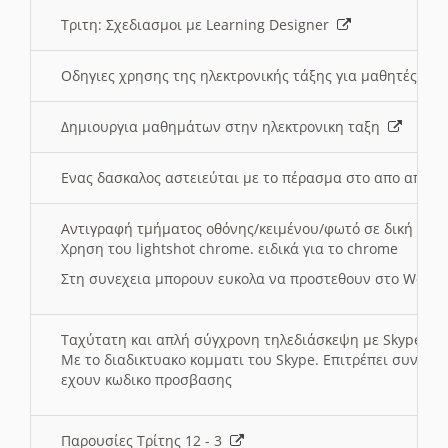
Τριτη: Σχεδιασμοι με Learning Designer
Οδηγιες χρησης της ηλεκτρονικής τάξης για μαθητές
Δημιουργια μαθημάτων στην ηλεκτρονικη ταξη
Ενας δασκαλος αστειεύται με το πέρασμα στο απο αποσ
Αντιγραφή τμήματος οθόνης/κειμένου/φωτό σε δική σας
Χρηση του lightshot chrome. ειδικά για το chrome
Στη συνεχεια μπορουν ευκολα να προστεθουν στο Word 
Ταχύτατη και απλή σύγχρονη τηλεδιάσκεψη με Skype
Με το διαδικτυακο κομματι του Skype. Επιτρέπει συνδε
εχουν κωδικο προσβασης
Παρουσίες Τρίτης 12 - 3