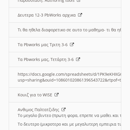
Παρουσιαση: Authoring tools
Δευτερα 12-3 PbWorks αρχικα
Τι θα ηθελα διαφορετικο σε αυτο το μαθημα- τι θα ηθελα
Τα Pbworks μας Τριτη 3-6
Τα Pbworks μας, Τετάρτη 3-6
https://docs.google.com/spreadsheets/d/1PK9eKHXGOJLZ
usp=sharing&ouid=108601020861396543722&rtpof=true
Κουιζ για το WISE
Ανθιμος Παλτατζιδης
Το μεγαλο βιντεο (πρωτη φορα, επρεπε να μαθει και το C
Το δευτερο (μικροτερο και με μεγαλυτερη εμπειρια τωρα)