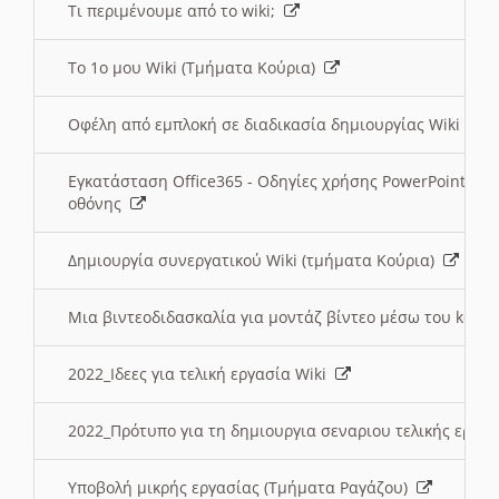
Τι περιμένουμε από το wiki;
Το 1ο μου Wiki (Τμήματα Κούρια)
Οφέλη από εμπλοκή σε διαδικασία δημιουργίας Wiki (Τ
Εγκατάσταση Office365 - Οδηγίες χρήσης PowerPoint γι
οθόνης
Δημιουργία συνεργατικού Wiki (τμήματα Κούρια)
Μια βιντεοδιδασκαλία για μοντάζ βίντεο μέσω του kden
2022_Ιδεες για τελική εργασία Wiki
2022_Πρότυπο για τη δημιουργια σεναριου τελικής εργα
Υποβολή μικρής εργασίας (Τμήματα Ραγάζου)