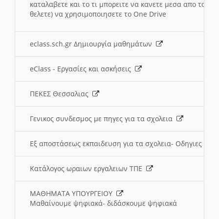
καταλαβετε και το τι μπορειτε να κανετε μεσα απο το σχο
θελετε) να χρησιμοποιησετε το One Drive
eclass.sch.gr Δημιουργία μαθημάτων
eClass - Εργασίες και ασκήσεις
ΠΕΚΕΣ Θεσσαλιας
Γενικος συνδεσμος με πηγες για τα σχολεια
Εξ αποστάσεως εκπαιδευση για τα σχολεια- Οδηγιες
Κατάλογος ωραιων εργαλειων ΤΠΕ
ΜΑΘΗΜΑΤΑ ΥΠΟΥΡΓΕΙΟΥ
Μαθαίνουμε ψηφιακά- διδάσκουμε ψηφιακά