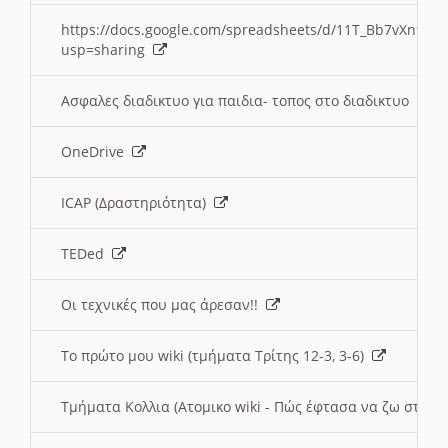
https://docs.google.com/spreadsheets/d/11T_Bb7vXn9
usp=sharing
Ασφαλες διαδικτυο για παιδια- τοπος στο διαδικτυο
OneDrive
ICAP (Δραστηριότητα)
TEDed
Οι τεχνικές που μας άρεσαν!!
Το πρώτο μου wiki (τμήματα Τρίτης 12-3, 3-6)
Τμήματα Κολλια (Ατομικο wiki - Πώς έφτασα να ζω στην 