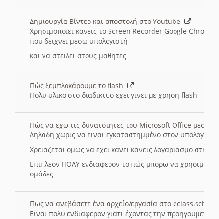
Δημιουργία Βίντεο και αποστολή στο Youtube
Χρησιμοποιει κανεις το Screen Recorder Google Chrome γ
που δειχνει μεσω υπολογιστή
και να στειλει στους μαθητες
Πώς ξεμπλοκάρουμε το flash
Πολυ υλικο στο διαδικτυο εχει γινει με χρηση flash
Πώς να εχω τις δυνατότητες του Microsoft Office μεσω 
Δηλαδη χωρις να ειναι εγκαταστημμένο στον υπολογιστή
Χρειαζεται ομως να εχει κανει κανεις λογαριασμο στη Mic
Επιπλεον ΠΟΛΥ ενδιαφερον το πώς μπορω να χρησιμοποι
ομάδες
Πως να ανεβάσετε ένα αρχείο/εργασία στο eclass.sch.gr
Ειναι πολυ ενδιαφερον γιατι έχοντας την προηγουμενη γ