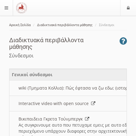
Ε
$langMenu
ί
Αρχική Σελίδα
Διαδικτυακά περιβάλλοντα μάθησης
Σύνδεσμοι
ο
ζήτηση
δ
Διαδικτυακά περιβάλλοντα
ο
μάθησης
ς
Σύνδεσμοι
Γενικοί σύνδεσμοι
wiki (Τμηματα Κολλια): Πώς έφτασα να ζω εδω; (ιστορια)
Interactive video with open source
Βικιπαιδεια Γκρετα Τούνμπεργκ
Ας συγκρινουμε αυτο που πετυχαμε εμεις με αυτο εδω το
περιεχόμενο υπάρχουν διαφορες στην αρχιτεκτονική της