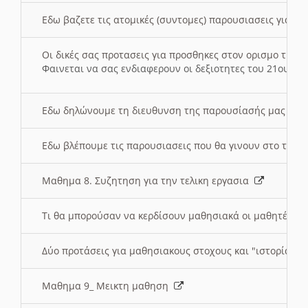
Εδω βαζετε τις ατομικές (συντομες) παρουσιασεις για κ
Οι δικές σας προτασεις για προσθηκες στον ορισμο της
Φαινεται να σας ενδιαφερουν οι δεξιοτητες του 21ου αι
Εδω δηλώνουμε τη διευθυνση της παρουσίασής μας στ
Εδω βλέπουμε τις παρουσιασεις που θα γινουν στο τμη
Μαθημα 8. Συζητηση για την τελικη εργασια
Τι θα μπορούσαν να κερδίσουν μαθησιακά οι μαθητές/τρ
Δύο προτάσεις για μαθησιακους στοχους και "ιστορία" μ
Μαθημα 9_ Μεικτη μαθηση