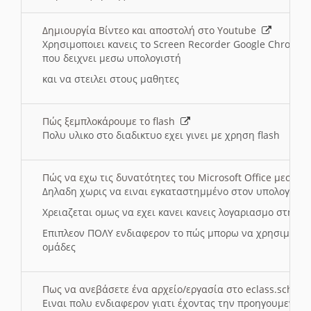
Δημιουργία Βίντεο και αποστολή στο Youtube
Χρησιμοποιει κανεις το Screen Recorder Google Chrome γ
που δειχνει μεσω υπολογιστή
και να στειλει στους μαθητες
Πώς ξεμπλοκάρουμε το flash
Πολυ υλικο στο διαδικτυο εχει γινει με χρηση flash
Πώς να εχω τις δυνατότητες του Microsoft Office μεσω 
Δηλαδη χωρις να ειναι εγκαταστημμένο στον υπολογιστή
Χρειαζεται ομως να εχει κανει κανεις λογαριασμο στη Mic
Επιπλεον ΠΟΛΥ ενδιαφερον το πώς μπορω να χρησιμοποι
ομάδες
Πως να ανεβάσετε ένα αρχείο/εργασία στο eclass.sch.gr
Ειναι πολυ ενδιαφερον γιατι έχοντας την προηγουμενη γ