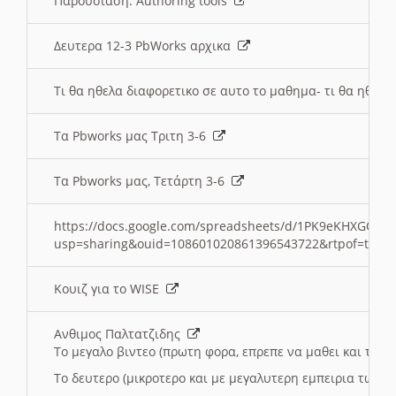
Παρουσιαση: Authoring tools
Δευτερα 12-3 PbWorks αρχικα
Τι θα ηθελα διαφορετικο σε αυτο το μαθημα- τι θα ηθελα
Τα Pbworks μας Τριτη 3-6
Τα Pbworks μας, Τετάρτη 3-6
https://docs.google.com/spreadsheets/d/1PK9eKHXGOJLZ
usp=sharing&ouid=108601020861396543722&rtpof=true
Κουιζ για το WISE
Ανθιμος Παλτατζιδης
Το μεγαλο βιντεο (πρωτη φορα, επρεπε να μαθει και το C
Το δευτερο (μικροτερο και με μεγαλυτερη εμπειρια τωρα)