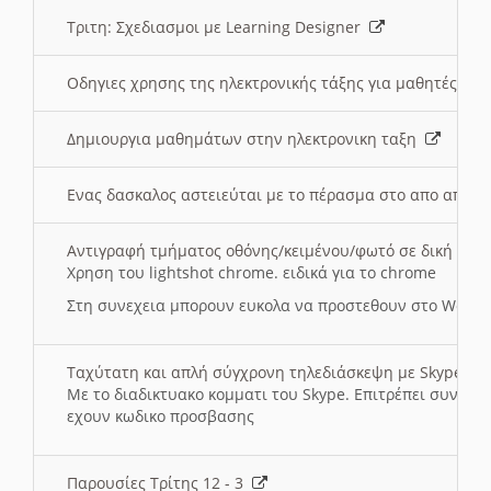
Τριτη: Σχεδιασμοι με Learning Designer
Οδηγιες χρησης της ηλεκτρονικής τάξης για μαθητές
Δημιουργια μαθημάτων στην ηλεκτρονικη ταξη
Ενας δασκαλος αστειεύται με το πέρασμα στο απο αποσ
Αντιγραφή τμήματος οθόνης/κειμένου/φωτό σε δική σας
Χρηση του lightshot chrome. ειδικά για το chrome
Στη συνεχεια μπορουν ευκολα να προστεθουν στο Word 
Ταχύτατη και απλή σύγχρονη τηλεδιάσκεψη με Skype
Με το διαδικτυακο κομματι του Skype. Επιτρέπει συνδε
εχουν κωδικο προσβασης
Παρουσίες Τρίτης 12 - 3