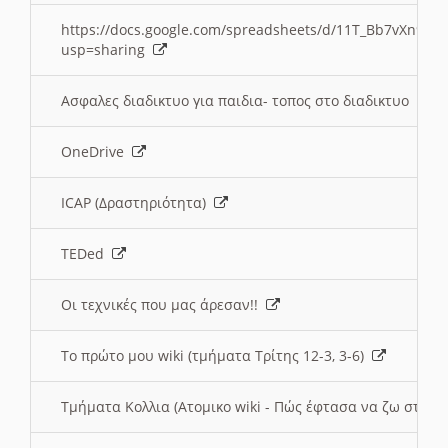
https://docs.google.com/spreadsheets/d/11T_Bb7vXn9
usp=sharing
Ασφαλες διαδικτυο για παιδια- τοπος στο διαδικτυο
OneDrive
ICAP (Δραστηριότητα)
TEDed
Οι τεχνικές που μας άρεσαν!!
Το πρώτο μου wiki (τμήματα Τρίτης 12-3, 3-6)
Τμήματα Κολλια (Ατομικο wiki - Πώς έφτασα να ζω στην 