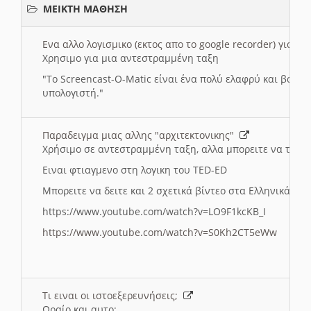
ΜΕΙΚΤΗ ΜΑΘΗΣΗ
Ενα αλλο λογισμικο (εκτος απο το google recorder) για 
Χρησιμο για μια αντεστραμμένη ταξη
"
To Screencast-O-Matic είναι ένα πολύ ελαφρύ και βασικ
υπολογιστή."
Παραδειγμα μιας αλλης "αρχιτεκτονικης"
Χρήσιμο σε αντεστραμμένη ταξη, αλλα μπορειτε να το πρ
Ειναι φτιαγμενο στη λογικη του TED-ED
Μπορειτε να δειτε και 2 σχετικά βίντεο στα Ελληνικά:
https://www.youtube.com/watch?v=LO9F1kcKB_I
https://www.youtube.com/watch?v=S0Kh2CT5eWw
Τι ειναι οι ιστοεξερευνήσεις;
Ωραίο και αυτο: