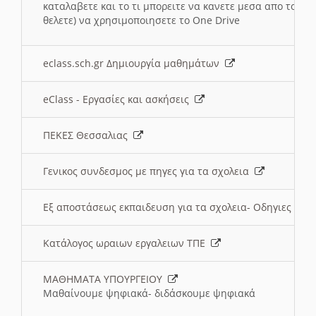
καταλαβετε και το τι μπορειτε να κανετε μεσα απο το σχο
θελετε) να χρησιμοποιησετε το One Drive
eclass.sch.gr Δημιουργία μαθημάτων
eClass - Εργασίες και ασκήσεις
ΠΕΚΕΣ Θεσσαλιας
Γενικος συνδεσμος με πηγες για τα σχολεια
Εξ αποστάσεως εκπαιδευση για τα σχολεια- Οδηγιες
Κατάλογος ωραιων εργαλειων ΤΠΕ
ΜΑΘΗΜΑΤΑ ΥΠΟΥΡΓΕΙΟΥ
Μαθαίνουμε ψηφιακά- διδάσκουμε ψηφιακά