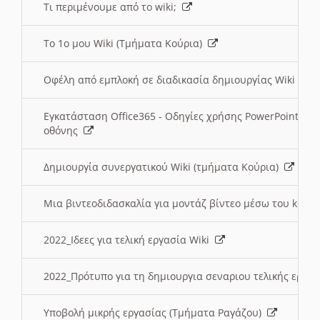
Τι περιμένουμε από το wiki;
Το 1ο μου Wiki (Τμήματα Κούρια)
Οφέλη από εμπλοκή σε διαδικασία δημιουργίας Wiki (Τ
Εγκατάσταση Office365 - Οδηγίες χρήσης PowerPoint γι
οθόνης
Δημιουργία συνεργατικού Wiki (τμήματα Κούρια)
Μια βιντεοδιδασκαλία για μοντάζ βίντεο μέσω του kden
2022_Ιδεες για τελική εργασία Wiki
2022_Πρότυπο για τη δημιουργια σεναριου τελικής εργα
Υποβολή μικρής εργασίας (Τμήματα Ραγάζου)