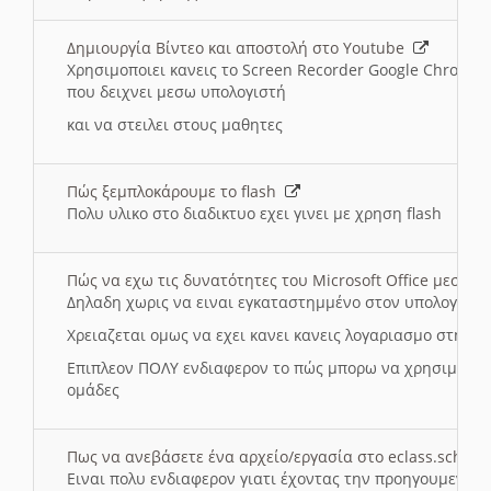
Δημιουργία Βίντεο και αποστολή στο Youtube
Χρησιμοποιει κανεις το Screen Recorder Google Chrome γ
που δειχνει μεσω υπολογιστή
και να στειλει στους μαθητες
Πώς ξεμπλοκάρουμε το flash
Πολυ υλικο στο διαδικτυο εχει γινει με χρηση flash
Πώς να εχω τις δυνατότητες του Microsoft Office μεσω 
Δηλαδη χωρις να ειναι εγκαταστημμένο στον υπολογιστή
Χρειαζεται ομως να εχει κανει κανεις λογαριασμο στη Mic
Επιπλεον ΠΟΛΥ ενδιαφερον το πώς μπορω να χρησιμοποι
ομάδες
Πως να ανεβάσετε ένα αρχείο/εργασία στο eclass.sch.gr
Ειναι πολυ ενδιαφερον γιατι έχοντας την προηγουμενη γ