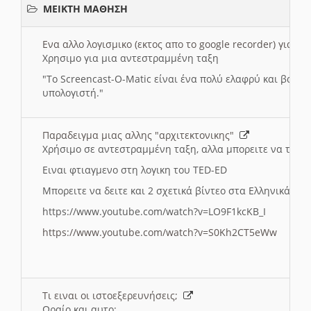
ΜΕΙΚΤΗ ΜΑΘΗΣΗ
Ενα αλλο λογισμικο (εκτος απο το google recorder) για 
Χρησιμο για μια αντεστραμμένη ταξη
"
To Screencast-O-Matic είναι ένα πολύ ελαφρύ και βασικ
υπολογιστή."
Παραδειγμα μιας αλλης "αρχιτεκτονικης"
Χρήσιμο σε αντεστραμμένη ταξη, αλλα μπορειτε να το πρ
Ειναι φτιαγμενο στη λογικη του TED-ED
Μπορειτε να δειτε και 2 σχετικά βίντεο στα Ελληνικά:
https://www.youtube.com/watch?v=LO9F1kcKB_I
https://www.youtube.com/watch?v=S0Kh2CT5eWw
Τι ειναι οι ιστοεξερευνήσεις;
Ωραίο και αυτο: