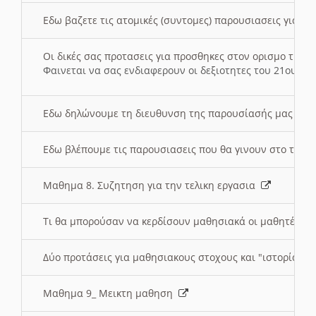
Εδω βαζετε τις ατομικές (συντομες) παρουσιασεις για κ
Οι δικές σας προτασεις για προσθηκες στον ορισμο της
Φαινεται να σας ενδιαφερουν οι δεξιοτητες του 21ου αι
Εδω δηλώνουμε τη διευθυνση της παρουσίασής μας στ
Εδω βλέπουμε τις παρουσιασεις που θα γινουν στο τμη
Μαθημα 8. Συζητηση για την τελικη εργασια
Τι θα μπορούσαν να κερδίσουν μαθησιακά οι μαθητές/τρ
Δύο προτάσεις για μαθησιακους στοχους και "ιστορία" μ
Μαθημα 9_ Μεικτη μαθηση