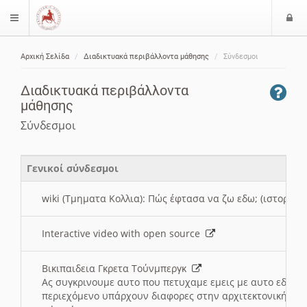
Ε
$langMenu
ί
Αρχική Σελίδα
Διαδικτυακά περιβάλλοντα μάθησης
Σύνδεσμοι
ο
ζήτηση
δ
Διαδικτυακά περιβάλλοντα
ο
μάθησης
ς
Σύνδεσμοι
Γενικοί σύνδεσμοι
wiki (Τμηματα Κολλια): Πώς έφτασα να ζω εδω; (ιστορια)
Interactive video with open source
Βικιπαιδεια Γκρετα Τούνμπεργκ
Ας συγκρινουμε αυτο που πετυχαμε εμεις με αυτο εδω το
περιεχόμενο υπάρχουν διαφορες στην αρχιτεκτονική της