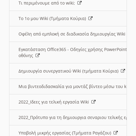
Τι περιμένουμε από το wiki;
Το 1ο μου Wiki (Τμήματα Κούρια)
Οφέλη από εμπλοκή σε διαδικασία δημιουργίας Wiki (Τ
Εγκατάσταση Office365 - Οδηγίες χρήσης PowerPoint γι
οθόνης
Δημιουργία συνεργατικού Wiki (τμήματα Κούρια)
Μια βιντεοδιδασκαλία για μοντάζ βίντεο μέσω του kden
2022_Ιδεες για τελική εργασία Wiki
2022_Πρότυπο για τη δημιουργια σεναριου τελικής εργα
Υποβολή μικρής εργασίας (Τμήματα Ραγάζου)