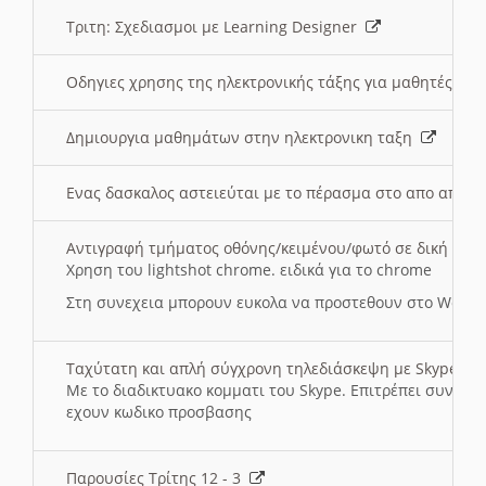
Τριτη: Σχεδιασμοι με Learning Designer
Οδηγιες χρησης της ηλεκτρονικής τάξης για μαθητές
Δημιουργια μαθημάτων στην ηλεκτρονικη ταξη
Ενας δασκαλος αστειεύται με το πέρασμα στο απο αποσ
Αντιγραφή τμήματος οθόνης/κειμένου/φωτό σε δική σας
Χρηση του lightshot chrome. ειδικά για το chrome
Στη συνεχεια μπορουν ευκολα να προστεθουν στο Word 
Ταχύτατη και απλή σύγχρονη τηλεδιάσκεψη με Skype
Με το διαδικτυακο κομματι του Skype. Επιτρέπει συνδε
εχουν κωδικο προσβασης
Παρουσίες Τρίτης 12 - 3