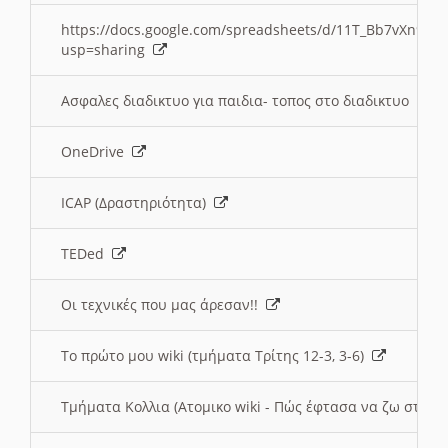
https://docs.google.com/spreadsheets/d/11T_Bb7vXn9
usp=sharing
Ασφαλες διαδικτυο για παιδια- τοπος στο διαδικτυο
OneDrive
ICAP (Δραστηριότητα)
TEDed
Οι τεχνικές που μας άρεσαν!!
Το πρώτο μου wiki (τμήματα Τρίτης 12-3, 3-6)
Τμήματα Κολλια (Ατομικο wiki - Πώς έφτασα να ζω στην 