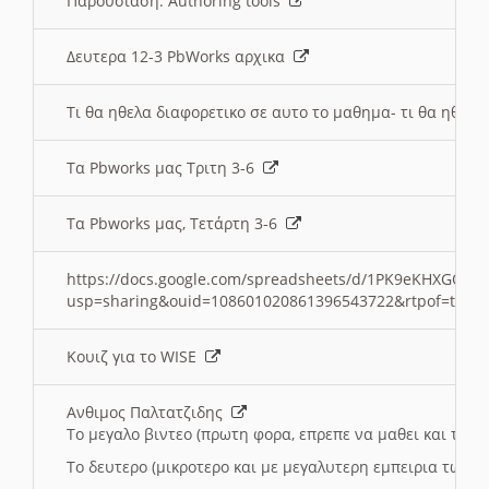
Παρουσιαση: Authoring tools
Δευτερα 12-3 PbWorks αρχικα
Τι θα ηθελα διαφορετικο σε αυτο το μαθημα- τι θα ηθελα
Τα Pbworks μας Τριτη 3-6
Τα Pbworks μας, Τετάρτη 3-6
https://docs.google.com/spreadsheets/d/1PK9eKHXGOJLZ
usp=sharing&ouid=108601020861396543722&rtpof=true
Κουιζ για το WISE
Ανθιμος Παλτατζιδης
Το μεγαλο βιντεο (πρωτη φορα, επρεπε να μαθει και το C
Το δευτερο (μικροτερο και με μεγαλυτερη εμπειρια τωρα)