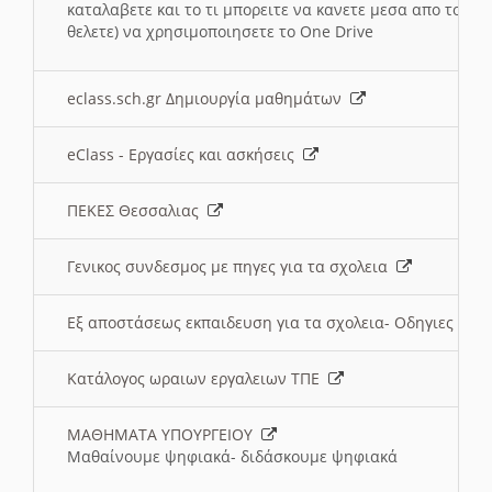
καταλαβετε και το τι μπορειτε να κανετε μεσα απο το σχο
θελετε) να χρησιμοποιησετε το One Drive
eclass.sch.gr Δημιουργία μαθημάτων
eClass - Εργασίες και ασκήσεις
ΠΕΚΕΣ Θεσσαλιας
Γενικος συνδεσμος με πηγες για τα σχολεια
Εξ αποστάσεως εκπαιδευση για τα σχολεια- Οδηγιες
Κατάλογος ωραιων εργαλειων ΤΠΕ
ΜΑΘΗΜΑΤΑ ΥΠΟΥΡΓΕΙΟΥ
Μαθαίνουμε ψηφιακά- διδάσκουμε ψηφιακά