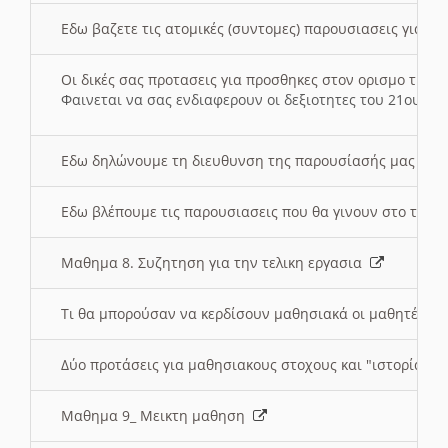
Εδω βαζετε τις ατομικές (συντομες) παρουσιασεις για κ
Οι δικές σας προτασεις για προσθηκες στον ορισμο της
Φαινεται να σας ενδιαφερουν οι δεξιοτητες του 21ου αι
Εδω δηλώνουμε τη διευθυνση της παρουσίασής μας στ
Εδω βλέπουμε τις παρουσιασεις που θα γινουν στο τμη
Μαθημα 8. Συζητηση για την τελικη εργασια
Τι θα μπορούσαν να κερδίσουν μαθησιακά οι μαθητές/τρ
Δύο προτάσεις για μαθησιακους στοχους και "ιστορία" μ
Μαθημα 9_ Μεικτη μαθηση