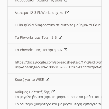
Παρουσιαση: Authoring tools
Δευτερα 12-3 PbWorks αρχικα
Τι θα ηθελα διαφορετικο σε αυτο το μαθημα- τι θα ηθελα
Τα Pbworks μας Τριτη 3-6
Τα Pbworks μας, Τετάρτη 3-6
https://docs.google.com/spreadsheets/d/1PK9eKHXGOJLZ
usp=sharing&ouid=108601020861396543722&rtpof=true
Κουιζ για το WISE
Ανθιμος Παλτατζιδης
Το μεγαλο βιντεο (πρωτη φορα, επρεπε να μαθει και το C
Το δευτερο (μικροτερο και με μεγαλυτερη εμπειρια τωρα)