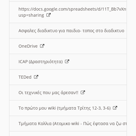
https://docs.google.com/spreadsheets/d/11T_Bb7vXn9
usp=sharing
Ασφαλες διαδικτυο για παιδια- τοπος στο διαδικτυο
OneDrive
ICAP (Δραστηριότητα)
TEDed
Οι τεχνικές που μας άρεσαν!!
Το πρώτο μου wiki (τμήματα Τρίτης 12-3, 3-6)
Τμήματα Κολλια (Ατομικο wiki - Πώς έφτασα να ζω στην 