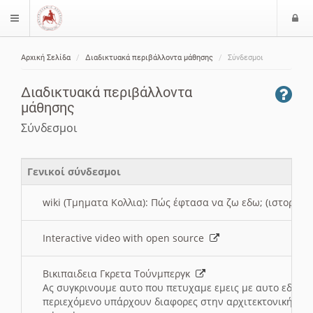
Ε
$langMenu
ί
Αρχική Σελίδα
Διαδικτυακά περιβάλλοντα μάθησης
Σύνδεσμοι
ο
ζήτηση
δ
Διαδικτυακά περιβάλλοντα
ο
μάθησης
ς
Σύνδεσμοι
Γενικοί σύνδεσμοι
wiki (Τμηματα Κολλια): Πώς έφτασα να ζω εδω; (ιστορια)
Interactive video with open source
Βικιπαιδεια Γκρετα Τούνμπεργκ
Ας συγκρινουμε αυτο που πετυχαμε εμεις με αυτο εδω το
περιεχόμενο υπάρχουν διαφορες στην αρχιτεκτονική της