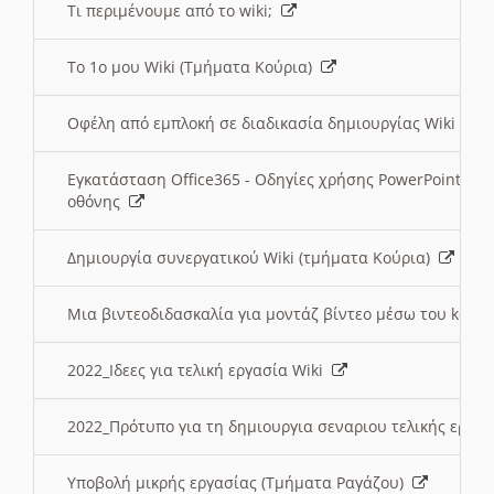
Τι περιμένουμε από το wiki;
Το 1ο μου Wiki (Τμήματα Κούρια)
Οφέλη από εμπλοκή σε διαδικασία δημιουργίας Wiki (Τ
Εγκατάσταση Office365 - Οδηγίες χρήσης PowerPoint γι
οθόνης
Δημιουργία συνεργατικού Wiki (τμήματα Κούρια)
Μια βιντεοδιδασκαλία για μοντάζ βίντεο μέσω του kden
2022_Ιδεες για τελική εργασία Wiki
2022_Πρότυπο για τη δημιουργια σεναριου τελικής εργα
Υποβολή μικρής εργασίας (Τμήματα Ραγάζου)