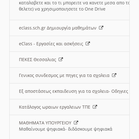
καταλαβετε και το τι μπορειτε να κανετε μεσα απο το σχο
θελετε) να χρησιμοποιησετε το One Drive
eclass.sch.gr Δημιουργία μαθημάτων
eClass - Εργασίες και ασκήσεις
ΠΕΚΕΣ Θεσσαλιας
Γενικος συνδεσμος με πηγες για τα σχολεια
Εξ αποστάσεως εκπαιδευση για τα σχολεια- Οδηγιες
Κατάλογος ωραιων εργαλειων ΤΠΕ
ΜΑΘΗΜΑΤΑ ΥΠΟΥΡΓΕΙΟΥ
Μαθαίνουμε ψηφιακά- διδάσκουμε ψηφιακά