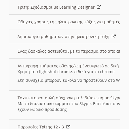
Τριτη: Σχεδιασμοι με Learning Designer
Οδηγιες χρησης της ηλεκτρονικής τάξης για μαθητές
Δημιουργια μαθημάτων στην ηλεκτρονικη ταξη
Ενας δασκαλος αστειεύται με το πέρασμα στο απο αποσ
Αντιγραφή τμήματος οθόνης/κειμένου/φωτό σε δική σας
Χρηση του lightshot chrome. ειδικά για το chrome
Στη συνεχεια μπορουν ευκολα να προστεθουν στο Word 
Ταχύτατη και απλή σύγχρονη τηλεδιάσκεψη με Skype
Με το διαδικτυακο κομματι του Skype. Επιτρέπει συνδε
εχουν κωδικο προσβασης
Παρουσίες Τρίτης 12 - 3