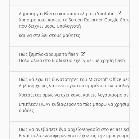
Δημιουργία Βίντεο και αποστολή στο Youtube
Χρησιμοποιει κανεις το Screen Recorder Google Chrome γ
που δειχνει μεσω υπολογιστή
και να στειλει στους μαθητες
Πώς ξεμπλοκάρουμε το flash
Πολυ υλικο στο διαδικτυο εχει γινει με χρηση flash
Πώς να εχω τις δυνατότητες του Microsoft Office μεσω 
Δηλαδη χωρις να ειναι εγκαταστημμένο στον υπολογιστή
Χρειαζεται ομως να εχει κανει κανεις λογαριασμο στη Mic
Επιπλεον ΠΟΛΥ ενδιαφερον το πώς μπορω να χρησιμοποι
ομάδες
Πως να ανεβάσετε ένα αρχείο/εργασία στο eclass.sch.gr
Ειναι πολυ ενδιαφερον γιατι έχοντας την προηγουμενη γ