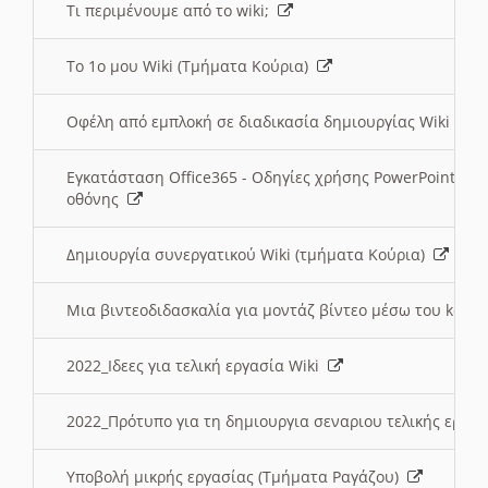
Τι περιμένουμε από το wiki;
Το 1ο μου Wiki (Τμήματα Κούρια)
Οφέλη από εμπλοκή σε διαδικασία δημιουργίας Wiki (Τ
Εγκατάσταση Office365 - Οδηγίες χρήσης PowerPoint γι
οθόνης
Δημιουργία συνεργατικού Wiki (τμήματα Κούρια)
Μια βιντεοδιδασκαλία για μοντάζ βίντεο μέσω του kden
2022_Ιδεες για τελική εργασία Wiki
2022_Πρότυπο για τη δημιουργια σεναριου τελικής εργα
Υποβολή μικρής εργασίας (Τμήματα Ραγάζου)