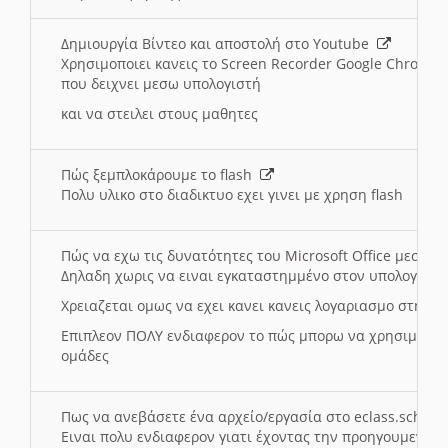
Δημιουργία Βίντεο και αποστολή στο Youtube
Χρησιμοποιει κανεις το Screen Recorder Google Chrome γ
που δειχνει μεσω υπολογιστή
και να στειλει στους μαθητες
Πώς ξεμπλοκάρουμε το flash
Πολυ υλικο στο διαδικτυο εχει γινει με χρηση flash
Πώς να εχω τις δυνατότητες του Microsoft Office μεσω 
Δηλαδη χωρις να ειναι εγκαταστημμένο στον υπολογιστή
Χρειαζεται ομως να εχει κανει κανεις λογαριασμο στη Mic
Επιπλεον ΠΟΛΥ ενδιαφερον το πώς μπορω να χρησιμοποι
ομάδες
Πως να ανεβάσετε ένα αρχείο/εργασία στο eclass.sch.gr
Ειναι πολυ ενδιαφερον γιατι έχοντας την προηγουμενη γ