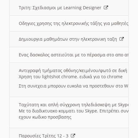
Τριτη: Σχεδιασμοι με Learning Designer
Οδηγιες χρησης της ηλεκτρονικής τάξης για μαθητές
Δημιουργια μαθημάτων στην ηλεκτρονικη ταξη
Ενας δασκαλος αστειεύται με το πέρασμα στο απο αποσ
Αντιγραφή τμήματος οθόνης/κειμένου/φωτό σε δική σας
Χρηση του lightshot chrome. ειδικά για το chrome
Στη συνεχεια μπορουν ευκολα να προστεθουν στο Word 
Ταχύτατη και απλή σύγχρονη τηλεδιάσκεψη με Skype
Με το διαδικτυακο κομματι του Skype. Επιτρέπει συνδε
εχουν κωδικο προσβασης
Παρουσίες Τρίτης 12 - 3