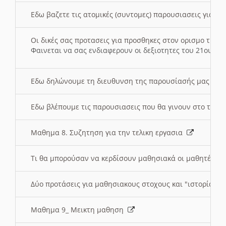
Εδω βαζετε τις ατομικές (συντομες) παρουσιασεις για κ
Οι δικές σας προτασεις για προσθηκες στον ορισμο της
Φαινεται να σας ενδιαφερουν οι δεξιοτητες του 21ου αι
Εδω δηλώνουμε τη διευθυνση της παρουσίασής μας στ
Εδω βλέπουμε τις παρουσιασεις που θα γινουν στο τμη
Μαθημα 8. Συζητηση για την τελικη εργασια
Τι θα μπορούσαν να κερδίσουν μαθησιακά οι μαθητές/τρ
Δύο προτάσεις για μαθησιακους στοχους και "ιστορία" μ
Μαθημα 9_ Μεικτη μαθηση