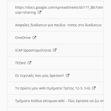
https://docs.google.com/spreadsheets/d/11T_Bb7vXn9
usp=sharing
Ασφαλες διαδικτυο για παιδια- τοπος στο διαδικτυο
OneDrive
ICAP (Δραστηριότητα)
TEDed
Οι τεχνικές που μας άρεσαν!!
Το πρώτο μου wiki (τμήματα Τρίτης 12-3, 3-6)
Τμήματα Κολλια (Ατομικο wiki - Πώς έφτασα να ζω στην 