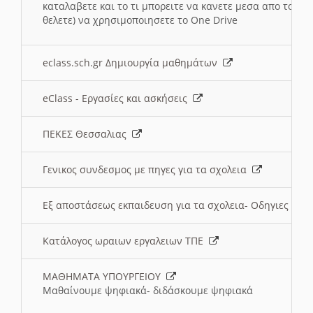
καταλαβετε και το τι μπορειτε να κανετε μεσα απο το σχο
θελετε) να χρησιμοποιησετε το One Drive
eclass.sch.gr Δημιουργία μαθημάτων
eClass - Εργασίες και ασκήσεις
ΠΕΚΕΣ Θεσσαλιας
Γενικος συνδεσμος με πηγες για τα σχολεια
Εξ αποστάσεως εκπαιδευση για τα σχολεια- Οδηγιες
Κατάλογος ωραιων εργαλειων ΤΠΕ
ΜΑΘΗΜΑΤΑ ΥΠΟΥΡΓΕΙΟΥ
Μαθαίνουμε ψηφιακά- διδάσκουμε ψηφιακά