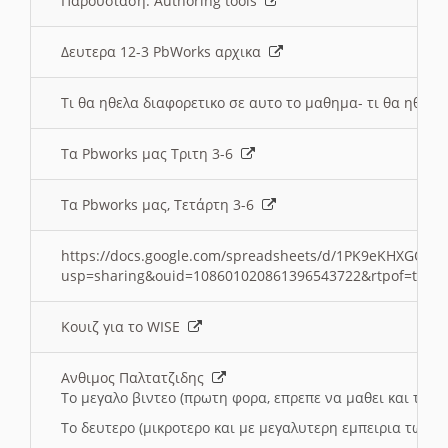
Παρουσιαση: Authoring tools
Δευτερα 12-3 PbWorks αρχικα
Τι θα ηθελα διαφορετικο σε αυτο το μαθημα- τι θα ηθελα
Τα Pbworks μας Τριτη 3-6
Τα Pbworks μας, Τετάρτη 3-6
https://docs.google.com/spreadsheets/d/1PK9eKHXGOJLZ
usp=sharing&ouid=108601020861396543722&rtpof=true
Κουιζ για το WISE
Ανθιμος Παλτατζιδης
Το μεγαλο βιντεο (πρωτη φορα, επρεπε να μαθει και το C
Το δευτερο (μικροτερο και με μεγαλυτερη εμπειρια τωρα)