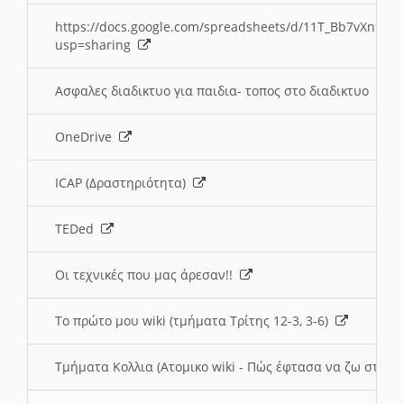
https://docs.google.com/spreadsheets/d/11T_Bb7vXn9
usp=sharing
Ασφαλες διαδικτυο για παιδια- τοπος στο διαδικτυο
OneDrive
ICAP (Δραστηριότητα)
TEDed
Οι τεχνικές που μας άρεσαν!!
Το πρώτο μου wiki (τμήματα Τρίτης 12-3, 3-6)
Τμήματα Κολλια (Ατομικο wiki - Πώς έφτασα να ζω στην 