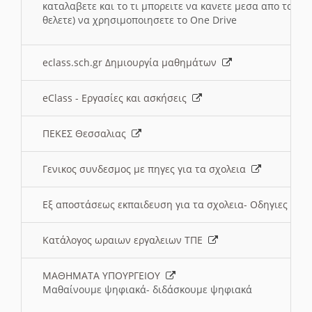
καταλαβετε και το τι μπορειτε να κανετε μεσα απο το σχο
θελετε) να χρησιμοποιησετε το One Drive
eclass.sch.gr Δημιουργία μαθημάτων
eClass - Εργασίες και ασκήσεις
ΠΕΚΕΣ Θεσσαλιας
Γενικος συνδεσμος με πηγες για τα σχολεια
Εξ αποστάσεως εκπαιδευση για τα σχολεια- Οδηγιες
Κατάλογος ωραιων εργαλειων ΤΠΕ
ΜΑΘΗΜΑΤΑ ΥΠΟΥΡΓΕΙΟΥ
Μαθαίνουμε ψηφιακά- διδάσκουμε ψηφιακά