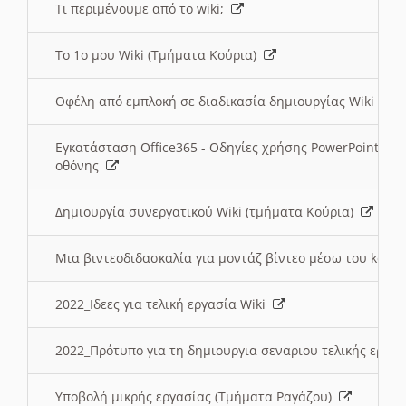
Τι περιμένουμε από το wiki;
Το 1ο μου Wiki (Τμήματα Κούρια)
Οφέλη από εμπλοκή σε διαδικασία δημιουργίας Wiki (Τ
Εγκατάσταση Office365 - Οδηγίες χρήσης PowerPoint γι
οθόνης
Δημιουργία συνεργατικού Wiki (τμήματα Κούρια)
Μια βιντεοδιδασκαλία για μοντάζ βίντεο μέσω του kden
2022_Ιδεες για τελική εργασία Wiki
2022_Πρότυπο για τη δημιουργια σεναριου τελικής εργα
Υποβολή μικρής εργασίας (Τμήματα Ραγάζου)