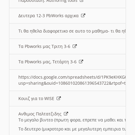
Παρουσιαση: Authoring tools
Δευτερα 12-3 PbWorks αρχικα
Τι θα ηθελα διαφορετικο σε αυτο το μαθημα- τι θα ηθελα
Τα Pbworks μας Τριτη 3-6
Τα Pbworks μας, Τετάρτη 3-6
https://docs.google.com/spreadsheets/d/1PK9eKHXGOJLZ
usp=sharing&ouid=108601020861396543722&rtpof=true
Κουιζ για το WISE
Ανθιμος Παλτατζιδης
Το μεγαλο βιντεο (πρωτη φορα, επρεπε να μαθει και το C
Το δευτερο (μικροτερο και με μεγαλυτερη εμπειρια τωρα)