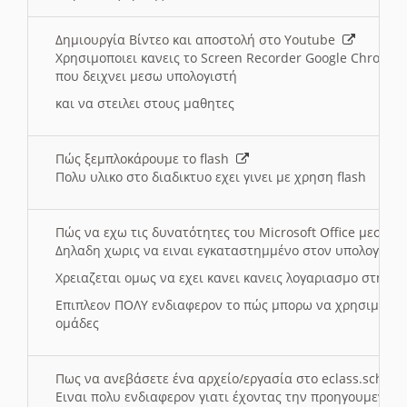
Δημιουργία Βίντεο και αποστολή στο Youtube
Χρησιμοποιει κανεις το Screen Recorder Google Chrome γ
που δειχνει μεσω υπολογιστή
και να στειλει στους μαθητες
Πώς ξεμπλοκάρουμε το flash
Πολυ υλικο στο διαδικτυο εχει γινει με χρηση flash
Πώς να εχω τις δυνατότητες του Microsoft Office μεσω 
Δηλαδη χωρις να ειναι εγκαταστημμένο στον υπολογιστή
Χρειαζεται ομως να εχει κανει κανεις λογαριασμο στη Mic
Επιπλεον ΠΟΛΥ ενδιαφερον το πώς μπορω να χρησιμοποι
ομάδες
Πως να ανεβάσετε ένα αρχείο/εργασία στο eclass.sch.gr
Ειναι πολυ ενδιαφερον γιατι έχοντας την προηγουμενη γ