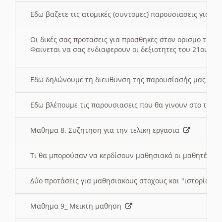
Εδω βαζετε τις ατομικές (συντομες) παρουσιασεις για κ
Οι δικές σας προτασεις για προσθηκες στον ορισμο της
Φαινεται να σας ενδιαφερουν οι δεξιοτητες του 21ου αι
Εδω δηλώνουμε τη διευθυνση της παρουσίασής μας στ
Εδω βλέπουμε τις παρουσιασεις που θα γινουν στο τμη
Μαθημα 8. Συζητηση για την τελικη εργασια
Τι θα μπορούσαν να κερδίσουν μαθησιακά οι μαθητές/τρ
Δύο προτάσεις για μαθησιακους στοχους και "ιστορία" μ
Μαθημα 9_ Μεικτη μαθηση