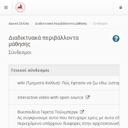
Ε
$langMenu
ί
Αρχική Σελίδα
Διαδικτυακά περιβάλλοντα μάθησης
Σύνδεσμοι
ο
ζήτηση
δ
Διαδικτυακά περιβάλλοντα
ο
μάθησης
ς
Σύνδεσμοι
Γενικοί σύνδεσμοι
wiki (Τμηματα Κολλια): Πώς έφτασα να ζω εδω; (ιστορια)
Interactive video with open source
Βικιπαιδεια Γκρετα Τούνμπεργκ
Ας συγκρινουμε αυτο που πετυχαμε εμεις με αυτο εδω το
περιεχόμενο υπάρχουν διαφορες στην αρχιτεκτονική της