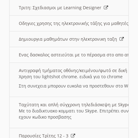
Τριτη: Σχεδιασμοι με Learning Designer
Οδηγιες χρησης της ηλεκτρονικής τάξης για μαθητές
Δημιουργια μαθημάτων στην ηλεκτρονικη ταξη
Ενας δασκαλος αστειεύται με το πέρασμα στο απο αποσ
Αντιγραφή τμήματος οθόνης/κειμένου/φωτό σε δική σας
Χρηση του lightshot chrome. ειδικά για το chrome
Στη συνεχεια μπορουν ευκολα να προστεθουν στο Word 
Ταχύτατη και απλή σύγχρονη τηλεδιάσκεψη με Skype
Με το διαδικτυακο κομματι του Skype. Επιτρέπει συνδε
εχουν κωδικο προσβασης
Παρουσίες Τρίτης 12 - 3