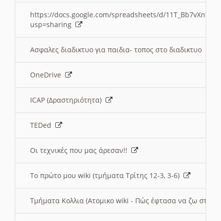
https://docs.google.com/spreadsheets/d/11T_Bb7vXn9
usp=sharing
Ασφαλες διαδικτυο για παιδια- τοπος στο διαδικτυο
OneDrive
ICAP (Δραστηριότητα)
TEDed
Οι τεχνικές που μας άρεσαν!!
Το πρώτο μου wiki (τμήματα Τρίτης 12-3, 3-6)
Τμήματα Κολλια (Ατομικο wiki - Πώς έφτασα να ζω στην 