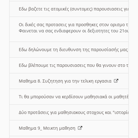
Εδω βαζετε τις ατομικές (συντομες) παρουσιασεις για κ
Οι δικές σας προτασεις για προσθηκες στον ορισμο της
Φαινεται να σας ενδιαφερουν οι δεξιοτητες του 21ου αι
Εδω δηλώνουμε τη διευθυνση της παρουσίασής μας στ
Εδω βλέπουμε τις παρουσιασεις που θα γινουν στο τμη
Μαθημα 8. Συζητηση για την τελικη εργασια
Τι θα μπορούσαν να κερδίσουν μαθησιακά οι μαθητές/τρ
Δύο προτάσεις για μαθησιακους στοχους και "ιστορία" μ
Μαθημα 9_ Μεικτη μαθηση