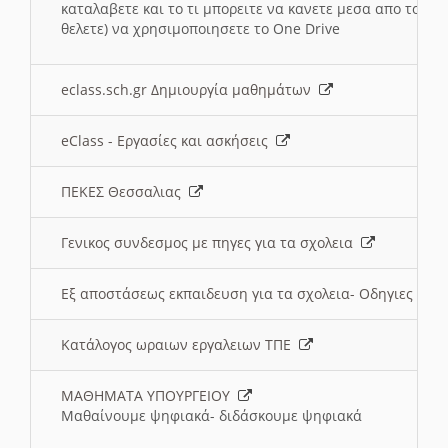
καταλαβετε και το τι μπορειτε να κανετε μεσα απο το σχο
θελετε) να χρησιμοποιησετε το One Drive
eclass.sch.gr Δημιουργία μαθημάτων
eClass - Εργασίες και ασκήσεις
ΠΕΚΕΣ Θεσσαλιας
Γενικος συνδεσμος με πηγες για τα σχολεια
Εξ αποστάσεως εκπαιδευση για τα σχολεια- Οδηγιες
Κατάλογος ωραιων εργαλειων ΤΠΕ
ΜΑΘΗΜΑΤΑ ΥΠΟΥΡΓΕΙΟΥ
Μαθαίνουμε ψηφιακά- διδάσκουμε ψηφιακά