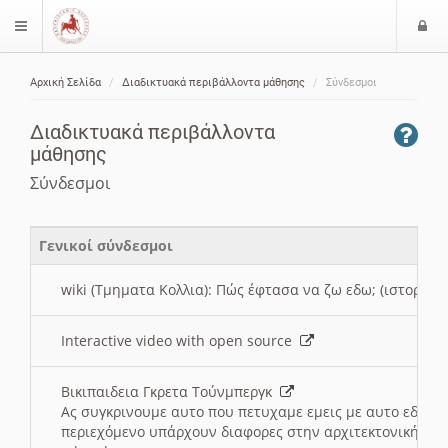
Ε
$langMenu
ί
Αρχική Σελίδα
Διαδικτυακά περιβάλλοντα μάθησης
Σύνδεσμοι
ο
ζήτηση
δ
Διαδικτυακά περιβάλλοντα
ο
μάθησης
ς
Σύνδεσμοι
Γενικοί σύνδεσμοι
wiki (Τμηματα Κολλια): Πώς έφτασα να ζω εδω; (ιστορια)
Interactive video with open source
Βικιπαιδεια Γκρετα Τούνμπεργκ
Ας συγκρινουμε αυτο που πετυχαμε εμεις με αυτο εδω το
περιεχόμενο υπάρχουν διαφορες στην αρχιτεκτονική της