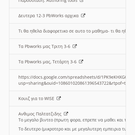
Παρουσιαση: Authoring tools
Δευτερα 12-3 PbWorks αρχικα
Τι θα ηθελα διαφορετικο σε αυτο το μαθημα- τι θα ηθελα
Τα Pbworks μας Τριτη 3-6
Τα Pbworks μας, Τετάρτη 3-6
https://docs.google.com/spreadsheets/d/1PK9eKHXGOJLZ
usp=sharing&ouid=108601020861396543722&rtpof=true
Κουιζ για το WISE
Ανθιμος Παλτατζιδης
Το μεγαλο βιντεο (πρωτη φορα, επρεπε να μαθει και το C
Το δευτερο (μικροτερο και με μεγαλυτερη εμπειρια τωρα)