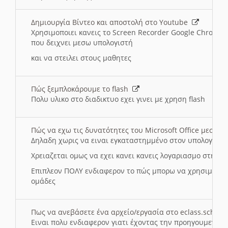
Δημιουργία Βίντεο και αποστολή στο Youtube
Χρησιμοποιει κανεις το Screen Recorder Google Chrome γ
που δειχνει μεσω υπολογιστή
και να στειλει στους μαθητες
Πώς ξεμπλοκάρουμε το flash
Πολυ υλικο στο διαδικτυο εχει γινει με χρηση flash
Πώς να εχω τις δυνατότητες του Microsoft Office μεσω 
Δηλαδη χωρις να ειναι εγκαταστημμένο στον υπολογιστή
Χρειαζεται ομως να εχει κανει κανεις λογαριασμο στη Mic
Επιπλεον ΠΟΛΥ ενδιαφερον το πώς μπορω να χρησιμοποι
ομάδες
Πως να ανεβάσετε ένα αρχείο/εργασία στο eclass.sch.gr
Ειναι πολυ ενδιαφερον γιατι έχοντας την προηγουμενη γ