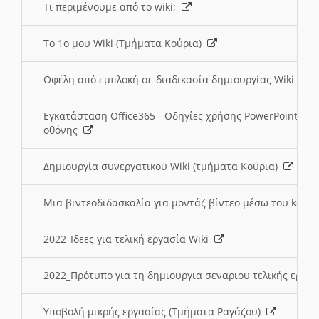
Τι περιμένουμε από το wiki;
Το 1ο μου Wiki (Τμήματα Κούρια)
Οφέλη από εμπλοκή σε διαδικασία δημιουργίας Wiki (Τ
Εγκατάσταση Office365 - Οδηγίες χρήσης PowerPoint γι
οθόνης
Δημιουργία συνεργατικού Wiki (τμήματα Κούρια)
Μια βιντεοδιδασκαλία για μοντάζ βίντεο μέσω του kden
2022_Ιδεες για τελική εργασία Wiki
2022_Πρότυπο για τη δημιουργια σεναριου τελικής εργα
Υποβολή μικρής εργασίας (Τμήματα Ραγάζου)