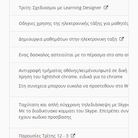
Τριτη: Σχεδιασμοι με Learning Designer
Οδηγιες χρησης της ηλεκτρονικής τάξης για μαθητές
Δημιουργια μαθημάτων στην ηλεκτρονικη ταξη
Ενας δασκαλος αστειεύται με το πέρασμα στο απο αποσ
Αντιγραφή τμήματος οθόνης/κειμένου/φωτό σε δική σας
Χρηση του lightshot chrome. ειδικά για το chrome
Στη συνεχεια μπορουν ευκολα να προστεθουν στο Word 
Ταχύτατη και απλή σύγχρονη τηλεδιάσκεψη με Skype
Με το διαδικτυακο κομματι του Skype. Επιτρέπει συνδε
εχουν κωδικο προσβασης
Παρουσίες Τρίτης 12 - 3