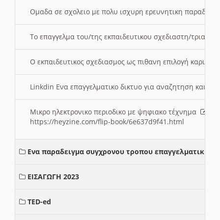
Ομαδα σε σχολειο με πολυ ισχυρη ερευνητικη παραδοσ
Το επαγγελμα του/της εκπαιδευτικου σχεδιαστη/τριας τ
Ο εκπαιδευτικος σχεδιασμος ως πιθανη επιλογή καριέρ
Linkdin Ενα επαγγελματικο δικτυο για αναζητηση και β
Μικρο ηλεκτρονικο περιοδικο με ψηφιακο τέχνημα
https://heyzine.com/flip-book/6e637d9f41.html
Ενα παραδειγμα συγχρονου τροπου επαγγελματικης σ
ΕΙΣΑΓΩΓΗ 2023
TED-ed