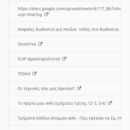
https://docs.google.com/spreadsheets/d/11T_Bb7vXn9
usp=sharing
Ασφαλες διαδικτυο για παιδια- τοπος στο διαδικτυο
OneDrive
ICAP (Δραστηριότητα)
TEDed
Οι τεχνικές που μας άρεσαν!!
Το πρώτο μου wiki (τμήματα Τρίτης 12-3, 3-6)
Τμήματα Κολλια (Ατομικο wiki - Πώς έφτασα να ζω στην 