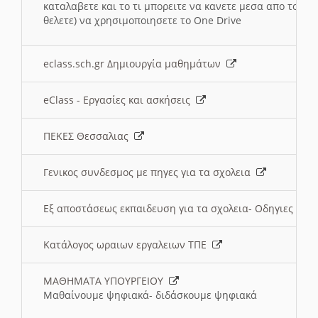
καταλαβετε και το τι μπορειτε να κανετε μεσα απο το σχο
θελετε) να χρησιμοποιησετε το One Drive
eclass.sch.gr Δημιουργία μαθημάτων
eClass - Εργασίες και ασκήσεις
ΠΕΚΕΣ Θεσσαλιας
Γενικος συνδεσμος με πηγες για τα σχολεια
Εξ αποστάσεως εκπαιδευση για τα σχολεια- Οδηγιες
Κατάλογος ωραιων εργαλειων ΤΠΕ
ΜΑΘΗΜΑΤΑ ΥΠΟΥΡΓΕΙΟΥ
Μαθαίνουμε ψηφιακά- διδάσκουμε ψηφιακά