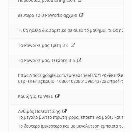
Παρουσιαση: Authoring tools
Δευτερα 12-3 PbWorks αρχικα
Τι θα ηθελα διαφορετικο σε αυτο το μαθημα- τι θα ηθελα
Τα Pbworks μας Τριτη 3-6
Τα Pbworks μας, Τετάρτη 3-6
https://docs.google.com/spreadsheets/d/1PK9eKHXGOJLZ
usp=sharing&ouid=108601020861396543722&rtpof=true
Κουιζ για το WISE
Ανθιμος Παλτατζιδης
Το μεγαλο βιντεο (πρωτη φορα, επρεπε να μαθει και το C
Το δευτερο (μικροτερο και με μεγαλυτερη εμπειρια τωρα)