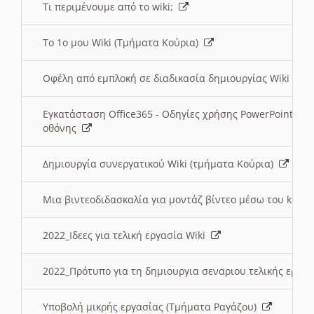
Τι περιμένουμε από το wiki;
Το 1ο μου Wiki (Τμήματα Κούρια)
Οφέλη από εμπλοκή σε διαδικασία δημιουργίας Wiki (Τ
Εγκατάσταση Office365 - Οδηγίες χρήσης PowerPoint γι
οθόνης
Δημιουργία συνεργατικού Wiki (τμήματα Κούρια)
Μια βιντεοδιδασκαλία για μοντάζ βίντεο μέσω του kden
2022_Ιδεες για τελική εργασία Wiki
2022_Πρότυπο για τη δημιουργια σεναριου τελικής εργα
Υποβολή μικρής εργασίας (Τμήματα Ραγάζου)