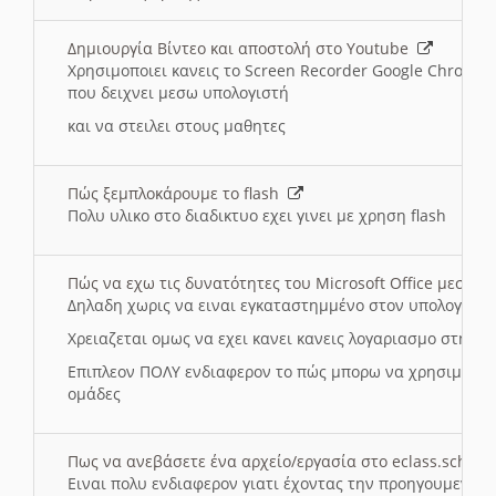
Δημιουργία Βίντεο και αποστολή στο Youtube
Χρησιμοποιει κανεις το Screen Recorder Google Chrome γ
που δειχνει μεσω υπολογιστή
και να στειλει στους μαθητες
Πώς ξεμπλοκάρουμε το flash
Πολυ υλικο στο διαδικτυο εχει γινει με χρηση flash
Πώς να εχω τις δυνατότητες του Microsoft Office μεσω 
Δηλαδη χωρις να ειναι εγκαταστημμένο στον υπολογιστή
Χρειαζεται ομως να εχει κανει κανεις λογαριασμο στη Mic
Επιπλεον ΠΟΛΥ ενδιαφερον το πώς μπορω να χρησιμοποι
ομάδες
Πως να ανεβάσετε ένα αρχείο/εργασία στο eclass.sch.gr
Ειναι πολυ ενδιαφερον γιατι έχοντας την προηγουμενη γ