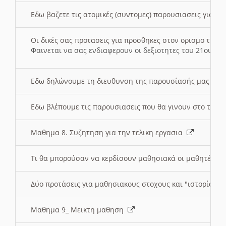
Εδω βαζετε τις ατομικές (συντομες) παρουσιασεις για κ
Οι δικές σας προτασεις για προσθηκες στον ορισμο της
Φαινεται να σας ενδιαφερουν οι δεξιοτητες του 21ου αι
Εδω δηλώνουμε τη διευθυνση της παρουσίασής μας στ
Εδω βλέπουμε τις παρουσιασεις που θα γινουν στο τμη
Μαθημα 8. Συζητηση για την τελικη εργασια
Τι θα μπορούσαν να κερδίσουν μαθησιακά οι μαθητές/τρ
Δύο προτάσεις για μαθησιακους στοχους και "ιστορία" μ
Μαθημα 9_ Μεικτη μαθηση