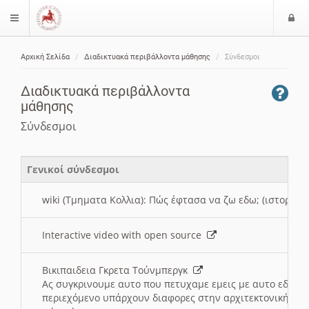
Ε
$langMenu
ί
Αρχική Σελίδα
Διαδικτυακά περιβάλλοντα μάθησης
Σύνδεσμοι
ο
ζήτηση
δ
Διαδικτυακά περιβάλλοντα
ο
μάθησης
ς
Σύνδεσμοι
Γενικοί σύνδεσμοι
wiki (Τμηματα Κολλια): Πώς έφτασα να ζω εδω; (ιστορια)
Interactive video with open source
Βικιπαιδεια Γκρετα Τούνμπεργκ
Ας συγκρινουμε αυτο που πετυχαμε εμεις με αυτο εδω το
περιεχόμενο υπάρχουν διαφορες στην αρχιτεκτονική της