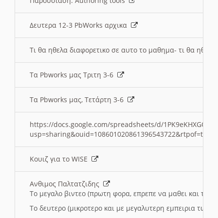
Παρουσιαση: Authoring tools
Δευτερα 12-3 PbWorks αρχικα
Τι θα ηθελα διαφορετικο σε αυτο το μαθημα- τι θα ηθελα
Τα Pbworks μας Τριτη 3-6
Τα Pbworks μας, Τετάρτη 3-6
https://docs.google.com/spreadsheets/d/1PK9eKHXGOJLZ
usp=sharing&ouid=108601020861396543722&rtpof=true
Κουιζ για το WISE
Ανθιμος Παλτατζιδης
Το μεγαλο βιντεο (πρωτη φορα, επρεπε να μαθει και το C
Το δευτερο (μικροτερο και με μεγαλυτερη εμπειρια τωρα)