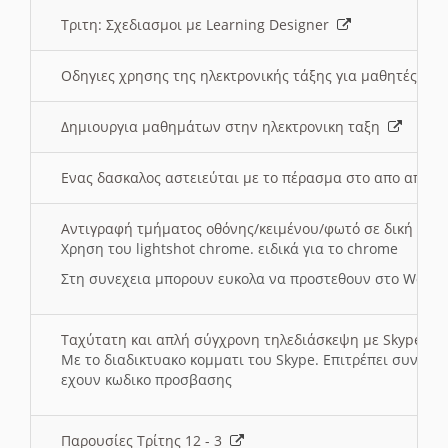
Τριτη: Σχεδιασμοι με Learning Designer
Οδηγιες χρησης της ηλεκτρονικής τάξης για μαθητές
Δημιουργια μαθημάτων στην ηλεκτρονικη ταξη
Ενας δασκαλος αστειεύται με το πέρασμα στο απο αποσ
Αντιγραφή τμήματος οθόνης/κειμένου/φωτό σε δική σας
Χρηση του lightshot chrome. ειδικά για το chrome
Στη συνεχεια μπορουν ευκολα να προστεθουν στο Word 
Ταχύτατη και απλή σύγχρονη τηλεδιάσκεψη με Skype
Με το διαδικτυακο κομματι του Skype. Επιτρέπει συνδε
εχουν κωδικο προσβασης
Παρουσίες Τρίτης 12 - 3