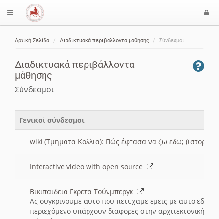
Ε
$langMenu
ί
Αρχική Σελίδα
Διαδικτυακά περιβάλλοντα μάθησης
Σύνδεσμοι
ο
ζήτηση
δ
Διαδικτυακά περιβάλλοντα
ο
μάθησης
ς
Σύνδεσμοι
Γενικοί σύνδεσμοι
wiki (Τμηματα Κολλια): Πώς έφτασα να ζω εδω; (ιστορια)
Interactive video with open source
Βικιπαιδεια Γκρετα Τούνμπεργκ
Ας συγκρινουμε αυτο που πετυχαμε εμεις με αυτο εδω το
περιεχόμενο υπάρχουν διαφορες στην αρχιτεκτονική της