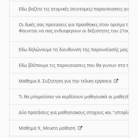
Εδω βαζετε τις ατομικές (συντομες) παρουσιασεις για κ
Οι δικές σας προτασεις για προσθηκες στον ορισμο της
Φαινεται να σας ενδιαφερουν οι δεξιοτητες του 21ου αι
Εδω δηλώνουμε τη διευθυνση της παρουσίασής μας στ
Εδω βλέπουμε τις παρουσιασεις που θα γινουν στο τμη
Μαθημα 8. Συζητηση για την τελικη εργασια
Τι θα μπορούσαν να κερδίσουν μαθησιακά οι μαθητές/τρ
Δύο προτάσεις για μαθησιακους στοχους και "ιστορία" μ
Μαθημα 9_ Μεικτη μαθηση