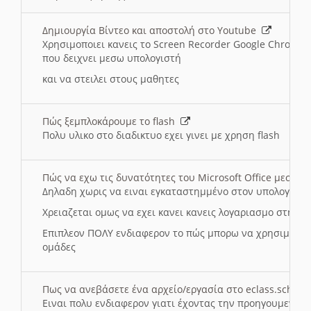
Δημιουργία Βίντεο και αποστολή στο Youtube
Χρησιμοποιει κανεις το Screen Recorder Google Chrome γ
που δειχνει μεσω υπολογιστή
και να στειλει στους μαθητες
Πώς ξεμπλοκάρουμε το flash
Πολυ υλικο στο διαδικτυο εχει γινει με χρηση flash
Πώς να εχω τις δυνατότητες του Microsoft Office μεσω 
Δηλαδη χωρις να ειναι εγκαταστημμένο στον υπολογιστή
Χρειαζεται ομως να εχει κανει κανεις λογαριασμο στη Mic
Επιπλεον ΠΟΛΥ ενδιαφερον το πώς μπορω να χρησιμοποι
ομάδες
Πως να ανεβάσετε ένα αρχείο/εργασία στο eclass.sch.gr
Ειναι πολυ ενδιαφερον γιατι έχοντας την προηγουμενη γ