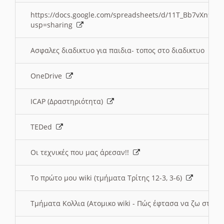
https://docs.google.com/spreadsheets/d/11T_Bb7vXn9
usp=sharing
Ασφαλες διαδικτυο για παιδια- τοπος στο διαδικτυο
OneDrive
ICAP (Δραστηριότητα)
TEDed
Οι τεχνικές που μας άρεσαν!!
Το πρώτο μου wiki (τμήματα Τρίτης 12-3, 3-6)
Τμήματα Κολλια (Ατομικο wiki - Πώς έφτασα να ζω στην 