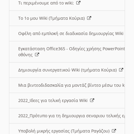
Τι περιμένουμε από το wiki;
Το 1ο μου Wiki (Τμήματα Κούρια)
Οφέλη από εμπλοκή σε διαδικασία δημιουργίας Wiki (Τ
Εγκατάσταση Office365 - Οδηγίες χρήσης PowerPoint γι
οθόνης
Δημιουργία συνεργατικού Wiki (τμήματα Κούρια)
Μια βιντεοδιδασκαλία για μοντάζ βίντεο μέσω του kden
2022_Ιδεες για τελική εργασία Wiki
2022_Πρότυπο για τη δημιουργια σεναριου τελικής εργα
Υποβολή μικρής εργασίας (Τμήματα Ραγάζου)