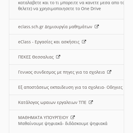
καταλαβετε και το τι μπορειτε να κανετε μεσα απο το σχο
θελετε) να χρησιμοποιησετε το One Drive
eclass.sch.gr Δημιουργία μαθημάτων
eClass - Εργασίες και ασκήσεις
ΠΕΚΕΣ Θεσσαλιας
Γενικος συνδεσμος με πηγες για τα σχολεια
Εξ αποστάσεως εκπαιδευση για τα σχολεια- Οδηγιες
Κατάλογος ωραιων εργαλειων ΤΠΕ
ΜΑΘΗΜΑΤΑ ΥΠΟΥΡΓΕΙΟΥ
Μαθαίνουμε ψηφιακά- διδάσκουμε ψηφιακά