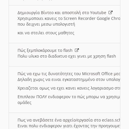
Δημιουργία Βίντεο και αποστολή στο Youtube
Χρησιμοποιει κανεις το Screen Recorder Google Chrome γ
που δειχνει μεσω υπολογιστή
και να στειλει στους μαθητες
Πώς ξεμπλοκάρουμε το flash
Πολυ υλικο στο διαδικτυο εχει γινει με χρηση flash
Πώς να εχω τις δυνατότητες του Microsoft Office μεσω 
Δηλαδη χωρις να ειναι εγκαταστημμένο στον υπολογιστή
Χρειαζεται ομως να εχει κανει κανεις λογαριασμο στη Mic
Επιπλεον ΠΟΛΥ ενδιαφερον το πώς μπορω να χρησιμοποι
ομάδες
Πως να ανεβάσετε ένα αρχείο/εργασία στο eclass.sch.gr
Ειναι πολυ ενδιαφερον γιατι έχοντας την προηγουμενη γ