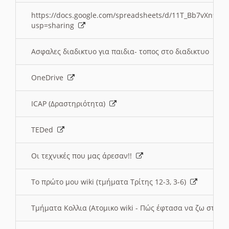
https://docs.google.com/spreadsheets/d/11T_Bb7vXn9
usp=sharing
Ασφαλες διαδικτυο για παιδια- τοπος στο διαδικτυο
OneDrive
ICAP (Δραστηριότητα)
TEDed
Οι τεχνικές που μας άρεσαν!!
Το πρώτο μου wiki (τμήματα Τρίτης 12-3, 3-6)
Τμήματα Κολλια (Ατομικο wiki - Πώς έφτασα να ζω στην 