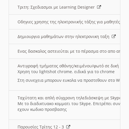
Τριτη: Σχεδιασμοι με Learning Designer
Οδηγιες χρησης της ηλεκτρονικής τάξης για μαθητές
Δημιουργια μαθημάτων στην ηλεκτρονικη ταξη
Ενας δασκαλος αστειεύται με το πέρασμα στο απο αποσ
Αντιγραφή τμήματος οθόνης/κειμένου/φωτό σε δική σας
Χρηση του lightshot chrome. ειδικά για το chrome
Στη συνεχεια μπορουν ευκολα να προστεθουν στο Word 
Ταχύτατη και απλή σύγχρονη τηλεδιάσκεψη με Skype
Με το διαδικτυακο κομματι του Skype. Επιτρέπει συνδε
εχουν κωδικο προσβασης
Παρουσίες Τρίτης 12 - 3