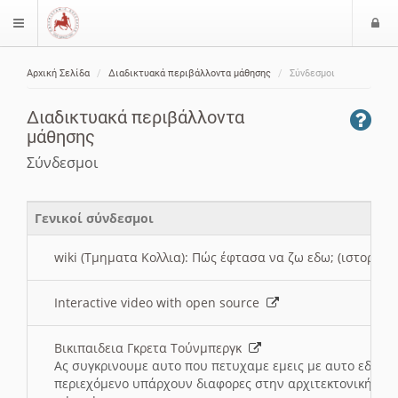
Ε
$langMenu
ί
Αρχική Σελίδα
Διαδικτυακά περιβάλλοντα μάθησης
Σύνδεσμοι
ο
ζήτηση
δ
Διαδικτυακά περιβάλλοντα
ο
μάθησης
ς
Σύνδεσμοι
Γενικοί σύνδεσμοι
wiki (Τμηματα Κολλια): Πώς έφτασα να ζω εδω; (ιστορια)
Interactive video with open source
Βικιπαιδεια Γκρετα Τούνμπεργκ
Ας συγκρινουμε αυτο που πετυχαμε εμεις με αυτο εδω το
περιεχόμενο υπάρχουν διαφορες στην αρχιτεκτονική της