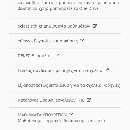
καταλαβετε και το τι μπορειτε να κανετε μεσα απο το σχο
θελετε) να χρησιμοποιησετε το One Drive
eclass.sch.gr Δημιουργία μαθημάτων
eClass - Εργασίες και ασκήσεις
ΠΕΚΕΣ Θεσσαλιας
Γενικος συνδεσμος με πηγες για τα σχολεια
Εξ αποστάσεως εκπαιδευση για τα σχολεια- Οδηγιες
Κατάλογος ωραιων εργαλειων ΤΠΕ
ΜΑΘΗΜΑΤΑ ΥΠΟΥΡΓΕΙΟΥ
Μαθαίνουμε ψηφιακά- διδάσκουμε ψηφιακά