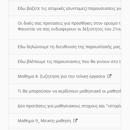
Εδω βαζετε τις ατομικές (συντομες) παρουσιασεις για κ
Οι δικές σας προτασεις για προσθηκες στον ορισμο της
Φαινεται να σας ενδιαφερουν οι δεξιοτητες του 21ου αι
Εδω δηλώνουμε τη διευθυνση της παρουσίασής μας στ
Εδω βλέπουμε τις παρουσιασεις που θα γινουν στο τμη
Μαθημα 8. Συζητηση για την τελικη εργασια
Τι θα μπορούσαν να κερδίσουν μαθησιακά οι μαθητές/τρ
Δύο προτάσεις για μαθησιακους στοχους και "ιστορία" μ
Μαθημα 9_ Μεικτη μαθηση