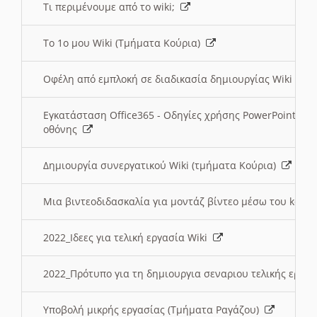
Τι περιμένουμε από το wiki;
Το 1ο μου Wiki (Τμήματα Κούρια)
Οφέλη από εμπλοκή σε διαδικασία δημιουργίας Wiki (Τ
Εγκατάσταση Office365 - Οδηγίες χρήσης PowerPoint γι
οθόνης
Δημιουργία συνεργατικού Wiki (τμήματα Κούρια)
Μια βιντεοδιδασκαλία για μοντάζ βίντεο μέσω του kden
2022_Ιδεες για τελική εργασία Wiki
2022_Πρότυπο για τη δημιουργια σεναριου τελικής εργα
Υποβολή μικρής εργασίας (Τμήματα Ραγάζου)