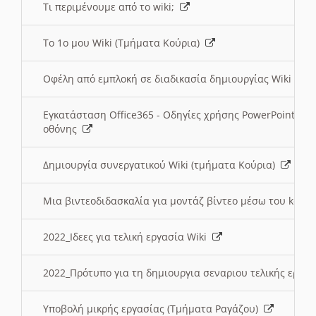
Τι περιμένουμε από το wiki;
Το 1ο μου Wiki (Τμήματα Κούρια)
Οφέλη από εμπλοκή σε διαδικασία δημιουργίας Wiki (Τ
Εγκατάσταση Office365 - Οδηγίες χρήσης PowerPoint γι
οθόνης
Δημιουργία συνεργατικού Wiki (τμήματα Κούρια)
Μια βιντεοδιδασκαλία για μοντάζ βίντεο μέσω του kden
2022_Ιδεες για τελική εργασία Wiki
2022_Πρότυπο για τη δημιουργια σεναριου τελικής εργα
Υποβολή μικρής εργασίας (Τμήματα Ραγάζου)