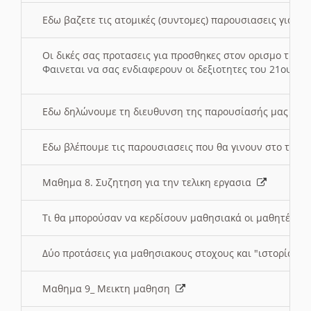
Εδω βαζετε τις ατομικές (συντομες) παρουσιασεις για κ
Οι δικές σας προτασεις για προσθηκες στον ορισμο της
Φαινεται να σας ενδιαφερουν οι δεξιοτητες του 21ου αι
Εδω δηλώνουμε τη διευθυνση της παρουσίασής μας στ
Εδω βλέπουμε τις παρουσιασεις που θα γινουν στο τμη
Μαθημα 8. Συζητηση για την τελικη εργασια
Τι θα μπορούσαν να κερδίσουν μαθησιακά οι μαθητές/τρ
Δύο προτάσεις για μαθησιακους στοχους και "ιστορία" μ
Μαθημα 9_ Μεικτη μαθηση