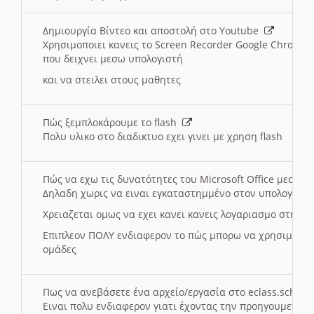
Δημιουργία Βίντεο και αποστολή στο Youtube
Χρησιμοποιει κανεις το Screen Recorder Google Chrome γ
που δειχνει μεσω υπολογιστή
και να στειλει στους μαθητες
Πώς ξεμπλοκάρουμε το flash
Πολυ υλικο στο διαδικτυο εχει γινει με χρηση flash
Πώς να εχω τις δυνατότητες του Microsoft Office μεσω 
Δηλαδη χωρις να ειναι εγκαταστημμένο στον υπολογιστή
Χρειαζεται ομως να εχει κανει κανεις λογαριασμο στη Mic
Επιπλεον ΠΟΛΥ ενδιαφερον το πώς μπορω να χρησιμοποι
ομάδες
Πως να ανεβάσετε ένα αρχείο/εργασία στο eclass.sch.gr
Ειναι πολυ ενδιαφερον γιατι έχοντας την προηγουμενη γ