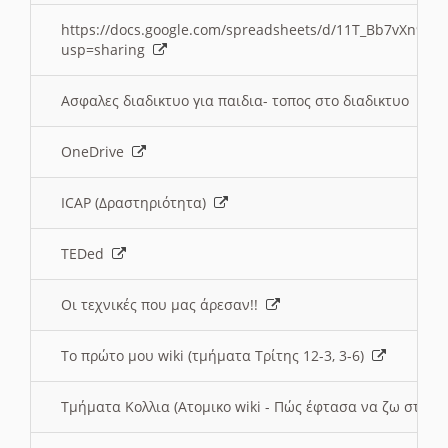
https://docs.google.com/spreadsheets/d/11T_Bb7vXn9
usp=sharing
Ασφαλες διαδικτυο για παιδια- τοπος στο διαδικτυο
OneDrive
ICAP (Δραστηριότητα)
TEDed
Οι τεχνικές που μας άρεσαν!!
Το πρώτο μου wiki (τμήματα Τρίτης 12-3, 3-6)
Τμήματα Κολλια (Ατομικο wiki - Πώς έφτασα να ζω στην 