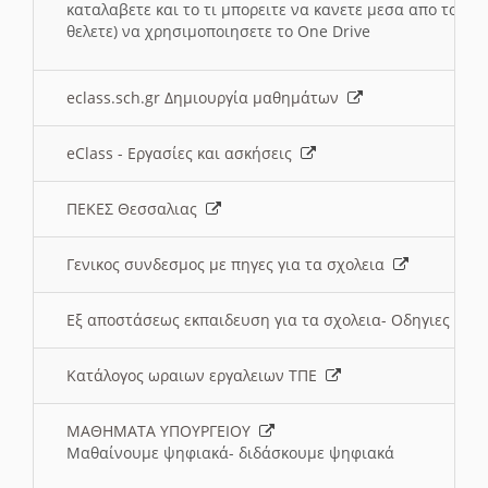
καταλαβετε και το τι μπορειτε να κανετε μεσα απο το σχο
θελετε) να χρησιμοποιησετε το One Drive
eclass.sch.gr Δημιουργία μαθημάτων
eClass - Εργασίες και ασκήσεις
ΠΕΚΕΣ Θεσσαλιας
Γενικος συνδεσμος με πηγες για τα σχολεια
Εξ αποστάσεως εκπαιδευση για τα σχολεια- Οδηγιες
Κατάλογος ωραιων εργαλειων ΤΠΕ
ΜΑΘΗΜΑΤΑ ΥΠΟΥΡΓΕΙΟΥ
Μαθαίνουμε ψηφιακά- διδάσκουμε ψηφιακά