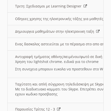
Τριτη: Σχεδιασμοι με Learning Designer
Οδηγιες χρησης της ηλεκτρονικής τάξης για μαθητές
Δημιουργια μαθημάτων στην ηλεκτρονικη ταξη
Ενας δασκαλος αστειεύται με το πέρασμα στο απο αποσ
Αντιγραφή τμήματος οθόνης/κειμένου/φωτό σε δική σας
Χρηση του lightshot chrome. ειδικά για το chrome
Στη συνεχεια μπορουν ευκολα να προστεθουν στο Word 
Ταχύτατη και απλή σύγχρονη τηλεδιάσκεψη με Skype
Με το διαδικτυακο κομματι του Skype. Επιτρέπει συνδε
εχουν κωδικο προσβασης
Παρουσίες Τρίτης 12 - 3