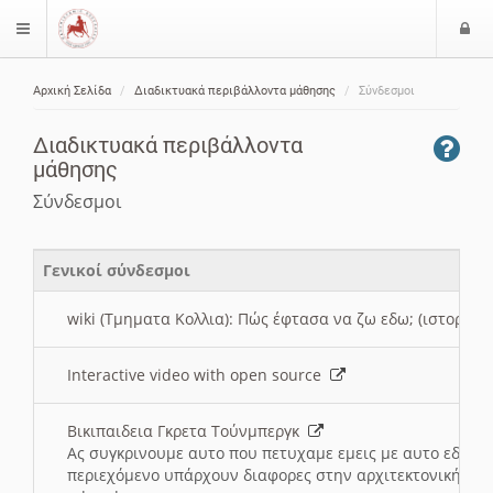
Ε
$langMenu
ί
Αρχική Σελίδα
Διαδικτυακά περιβάλλοντα μάθησης
Σύνδεσμοι
ο
ζήτηση
δ
Διαδικτυακά περιβάλλοντα
ο
μάθησης
ς
Σύνδεσμοι
Γενικοί σύνδεσμοι
wiki (Τμηματα Κολλια): Πώς έφτασα να ζω εδω; (ιστορια)
Interactive video with open source
Βικιπαιδεια Γκρετα Τούνμπεργκ
Ας συγκρινουμε αυτο που πετυχαμε εμεις με αυτο εδω το
περιεχόμενο υπάρχουν διαφορες στην αρχιτεκτονική της