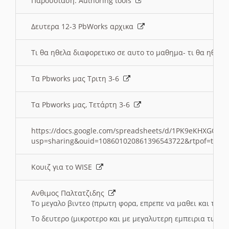
Παρουσιαση: Authoring tools
Δευτερα 12-3 PbWorks αρχικα
Τι θα ηθελα διαφορετικο σε αυτο το μαθημα- τι θα ηθελα
Τα Pbworks μας Τριτη 3-6
Τα Pbworks μας, Τετάρτη 3-6
https://docs.google.com/spreadsheets/d/1PK9eKHXGOJLZ
usp=sharing&ouid=108601020861396543722&rtpof=true
Κουιζ για το WISE
Ανθιμος Παλτατζιδης
Το μεγαλο βιντεο (πρωτη φορα, επρεπε να μαθει και το C
Το δευτερο (μικροτερο και με μεγαλυτερη εμπειρια τωρα)