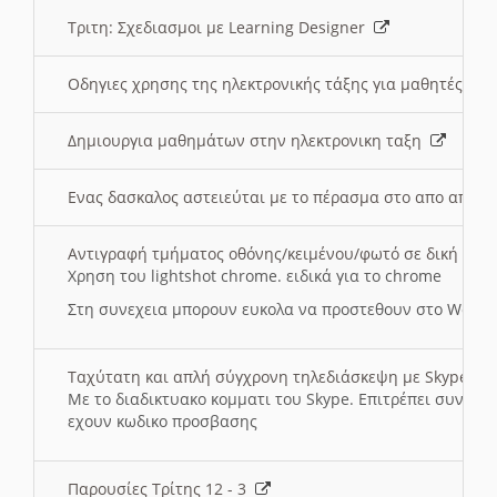
Τριτη: Σχεδιασμοι με Learning Designer
Οδηγιες χρησης της ηλεκτρονικής τάξης για μαθητές
Δημιουργια μαθημάτων στην ηλεκτρονικη ταξη
Ενας δασκαλος αστειεύται με το πέρασμα στο απο αποσ
Αντιγραφή τμήματος οθόνης/κειμένου/φωτό σε δική σας
Χρηση του lightshot chrome. ειδικά για το chrome
Στη συνεχεια μπορουν ευκολα να προστεθουν στο Word 
Ταχύτατη και απλή σύγχρονη τηλεδιάσκεψη με Skype
Με το διαδικτυακο κομματι του Skype. Επιτρέπει συνδε
εχουν κωδικο προσβασης
Παρουσίες Τρίτης 12 - 3