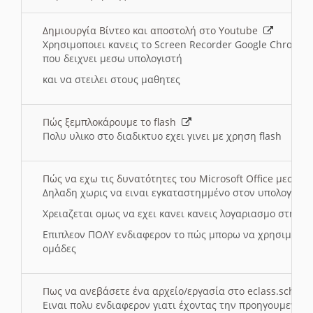
Δημιουργία Βίντεο και αποστολή στο Youtube
Χρησιμοποιει κανεις το Screen Recorder Google Chrome γ
που δειχνει μεσω υπολογιστή
και να στειλει στους μαθητες
Πώς ξεμπλοκάρουμε το flash
Πολυ υλικο στο διαδικτυο εχει γινει με χρηση flash
Πώς να εχω τις δυνατότητες του Microsoft Office μεσω 
Δηλαδη χωρις να ειναι εγκαταστημμένο στον υπολογιστή
Χρειαζεται ομως να εχει κανει κανεις λογαριασμο στη Mic
Επιπλεον ΠΟΛΥ ενδιαφερον το πώς μπορω να χρησιμοποι
ομάδες
Πως να ανεβάσετε ένα αρχείο/εργασία στο eclass.sch.gr
Ειναι πολυ ενδιαφερον γιατι έχοντας την προηγουμενη γ