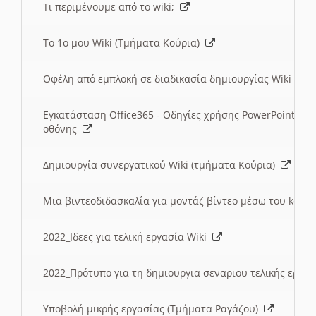
Τι περιμένουμε από το wiki;
Το 1ο μου Wiki (Τμήματα Κούρια)
Οφέλη από εμπλοκή σε διαδικασία δημιουργίας Wiki (Τ
Εγκατάσταση Office365 - Οδηγίες χρήσης PowerPoint γι
οθόνης
Δημιουργία συνεργατικού Wiki (τμήματα Κούρια)
Μια βιντεοδιδασκαλία για μοντάζ βίντεο μέσω του kden
2022_Ιδεες για τελική εργασία Wiki
2022_Πρότυπο για τη δημιουργια σεναριου τελικής εργα
Υποβολή μικρής εργασίας (Τμήματα Ραγάζου)