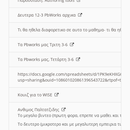
Παρουσιαση: Authoring tools
Δευτερα 12-3 PbWorks αρχικα
Τι θα ηθελα διαφορετικο σε αυτο το μαθημα- τι θα ηθελα
Τα Pbworks μας Τριτη 3-6
Τα Pbworks μας, Τετάρτη 3-6
https://docs.google.com/spreadsheets/d/1PK9eKHXGOJLZ
usp=sharing&ouid=108601020861396543722&rtpof=true
Κουιζ για το WISE
Ανθιμος Παλτατζιδης
Το μεγαλο βιντεο (πρωτη φορα, επρεπε να μαθει και το C
Το δευτερο (μικροτερο και με μεγαλυτερη εμπειρια τωρα)