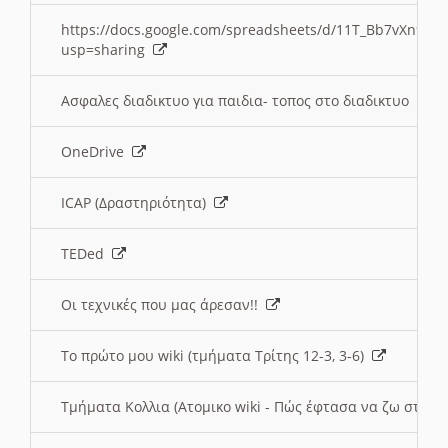
https://docs.google.com/spreadsheets/d/11T_Bb7vXn9
usp=sharing
Ασφαλες διαδικτυο για παιδια- τοπος στο διαδικτυο
OneDrive
ICAP (Δραστηριότητα)
TEDed
Οι τεχνικές που μας άρεσαν!!
Το πρώτο μου wiki (τμήματα Τρίτης 12-3, 3-6)
Τμήματα Κολλια (Ατομικο wiki - Πώς έφτασα να ζω στην 