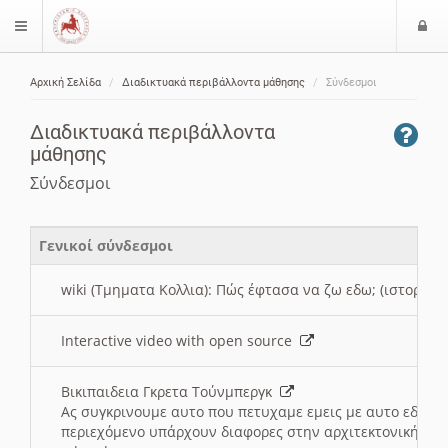
Ε
$langMenu
ί
Αρχική Σελίδα
Διαδικτυακά περιβάλλοντα μάθησης
Σύνδεσμοι
ο
ζήτηση
δ
Διαδικτυακά περιβάλλοντα
ο
μάθησης
ς
Σύνδεσμοι
Γενικοί σύνδεσμοι
wiki (Τμηματα Κολλια): Πώς έφτασα να ζω εδω; (ιστορια)
Interactive video with open source
Βικιπαιδεια Γκρετα Τούνμπεργκ
Ας συγκρινουμε αυτο που πετυχαμε εμεις με αυτο εδω το
περιεχόμενο υπάρχουν διαφορες στην αρχιτεκτονική της