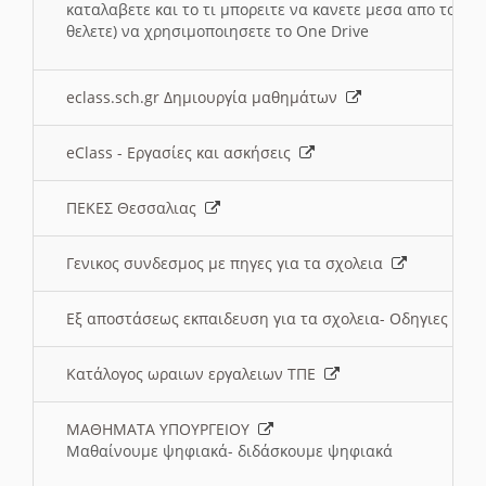
καταλαβετε και το τι μπορειτε να κανετε μεσα απο το σχο
θελετε) να χρησιμοποιησετε το One Drive
eclass.sch.gr Δημιουργία μαθημάτων
eClass - Εργασίες και ασκήσεις
ΠΕΚΕΣ Θεσσαλιας
Γενικος συνδεσμος με πηγες για τα σχολεια
Εξ αποστάσεως εκπαιδευση για τα σχολεια- Οδηγιες
Κατάλογος ωραιων εργαλειων ΤΠΕ
ΜΑΘΗΜΑΤΑ ΥΠΟΥΡΓΕΙΟΥ
Μαθαίνουμε ψηφιακά- διδάσκουμε ψηφιακά