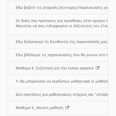
Εδω βαζετε τις ατομικές (συντομες) παρουσιασεις για κ
Οι δικές σας προτασεις για προσθηκες στον ορισμο της
Φαινεται να σας ενδιαφερουν οι δεξιοτητες του 21ου αι
Εδω δηλώνουμε τη διευθυνση της παρουσίασής μας στ
Εδω βλέπουμε τις παρουσιασεις που θα γινουν στο τμη
Μαθημα 8. Συζητηση για την τελικη εργασια
Τι θα μπορούσαν να κερδίσουν μαθησιακά οι μαθητές/τρ
Δύο προτάσεις για μαθησιακους στοχους και "ιστορία" μ
Μαθημα 9_ Μεικτη μαθηση