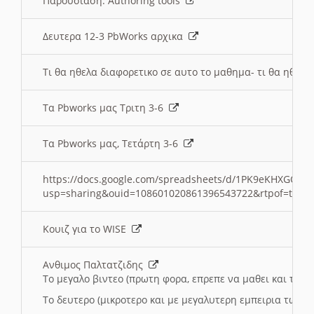
Παρουσιαση: Authoring tools
Δευτερα 12-3 PbWorks αρχικα
Τι θα ηθελα διαφορετικο σε αυτο το μαθημα- τι θα ηθελα
Τα Pbworks μας Τριτη 3-6
Τα Pbworks μας, Τετάρτη 3-6
https://docs.google.com/spreadsheets/d/1PK9eKHXGOJLZ
usp=sharing&ouid=108601020861396543722&rtpof=true
Κουιζ για το WISE
Ανθιμος Παλτατζιδης
Το μεγαλο βιντεο (πρωτη φορα, επρεπε να μαθει και το C
Το δευτερο (μικροτερο και με μεγαλυτερη εμπειρια τωρα)