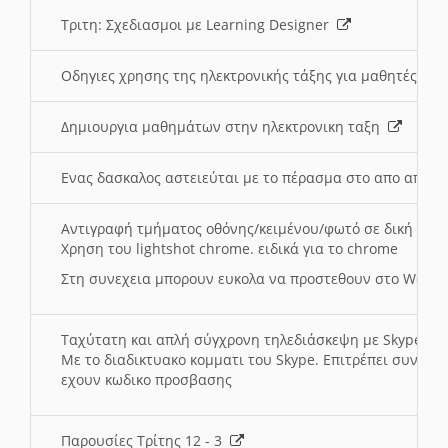
Τριτη: Σχεδιασμοι με Learning Designer
Οδηγιες χρησης της ηλεκτρονικής τάξης για μαθητές
Δημιουργια μαθημάτων στην ηλεκτρονικη ταξη
Ενας δασκαλος αστειεύται με το πέρασμα στο απο αποσ
Αντιγραφή τμήματος οθόνης/κειμένου/φωτό σε δική σας
Χρηση του lightshot chrome. ειδικά για το chrome
Στη συνεχεια μπορουν ευκολα να προστεθουν στο Word 
Ταχύτατη και απλή σύγχρονη τηλεδιάσκεψη με Skype
Με το διαδικτυακο κομματι του Skype. Επιτρέπει συνδε
εχουν κωδικο προσβασης
Παρουσίες Τρίτης 12 - 3