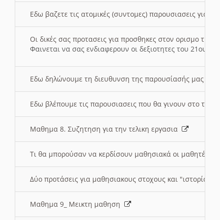
Εδω βαζετε τις ατομικές (συντομες) παρουσιασεις για κ
Οι δικές σας προτασεις για προσθηκες στον ορισμο της
Φαινεται να σας ενδιαφερουν οι δεξιοτητες του 21ου αι
Εδω δηλώνουμε τη διευθυνση της παρουσίασής μας στ
Εδω βλέπουμε τις παρουσιασεις που θα γινουν στο τμη
Μαθημα 8. Συζητηση για την τελικη εργασια
Τι θα μπορούσαν να κερδίσουν μαθησιακά οι μαθητές/τρ
Δύο προτάσεις για μαθησιακους στοχους και "ιστορία" μ
Μαθημα 9_ Μεικτη μαθηση