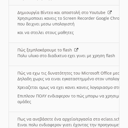
Δημιουργία Βίντεο και αποστολή στο Youtube
Χρησιμοποιει κανεις το Screen Recorder Google Chrome γ
που δειχνει μεσω υπολογιστή
και να στειλει στους μαθητες
Πώς ξεμπλοκάρουμε το flash
Πολυ υλικο στο διαδικτυο εχει γινει με χρηση flash
Πώς να εχω τις δυνατότητες του Microsoft Office μεσω 
Δηλαδη χωρις να ειναι εγκαταστημμένο στον υπολογιστή
Χρειαζεται ομως να εχει κανει κανεις λογαριασμο στη Mic
Επιπλεον ΠΟΛΥ ενδιαφερον το πώς μπορω να χρησιμοποι
ομάδες
Πως να ανεβάσετε ένα αρχείο/εργασία στο eclass.sch.gr
Ειναι πολυ ενδιαφερον γιατι έχοντας την προηγουμενη γ