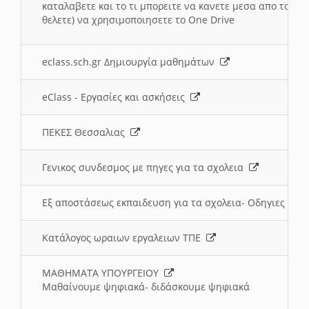
καταλαβετε και το τι μπορειτε να κανετε μεσα απο το σχο
θελετε) να χρησιμοποιησετε το One Drive
eclass.sch.gr Δημιουργία μαθημάτων
eClass - Εργασίες και ασκήσεις
ΠΕΚΕΣ Θεσσαλιας
Γενικος συνδεσμος με πηγες για τα σχολεια
Εξ αποστάσεως εκπαιδευση για τα σχολεια- Οδηγιες
Κατάλογος ωραιων εργαλειων ΤΠΕ
ΜΑΘΗΜΑΤΑ ΥΠΟΥΡΓΕΙΟΥ
Μαθαίνουμε ψηφιακά- διδάσκουμε ψηφιακά