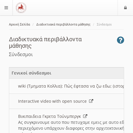
Ε
$langMenu
ί
Αρχική Σελίδα
Διαδικτυακά περιβάλλοντα μάθησης
Σύνδεσμοι
ο
ζήτηση
δ
Διαδικτυακά περιβάλλοντα
ο
μάθησης
ς
Σύνδεσμοι
Γενικοί σύνδεσμοι
wiki (Τμηματα Κολλια): Πώς έφτασα να ζω εδω; (ιστορια)
Interactive video with open source
Βικιπαιδεια Γκρετα Τούνμπεργκ
Ας συγκρινουμε αυτο που πετυχαμε εμεις με αυτο εδω το
περιεχόμενο υπάρχουν διαφορες στην αρχιτεκτονική της