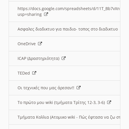
https://docs.google.com/spreadsheets/d/11T_Bb7vXn9
usp=sharing
Ασφαλες διαδικτυο για παιδια- τοπος στο διαδικτυο
OneDrive
ICAP (Δραστηριότητα)
TEDed
Οι τεχνικές που μας άρεσαν!!
Το πρώτο μου wiki (τμήματα Τρίτης 12-3, 3-6)
Τμήματα Κολλια (Ατομικο wiki - Πώς έφτασα να ζω στην 