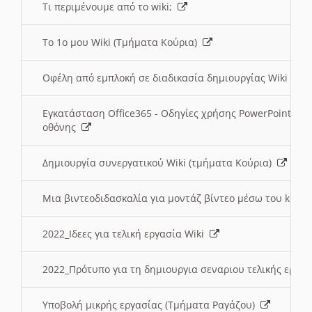
Τι περιμένουμε από το wiki;
Το 1ο μου Wiki (Τμήματα Κούρια)
Οφέλη από εμπλοκή σε διαδικασία δημιουργίας Wiki (Τ
Εγκατάσταση Office365 - Οδηγίες χρήσης PowerPoint γι
οθόνης
Δημιουργία συνεργατικού Wiki (τμήματα Κούρια)
Μια βιντεοδιδασκαλία για μοντάζ βίντεο μέσω του kden
2022_Ιδεες για τελική εργασία Wiki
2022_Πρότυπο για τη δημιουργια σεναριου τελικής εργα
Υποβολή μικρής εργασίας (Τμήματα Ραγάζου)