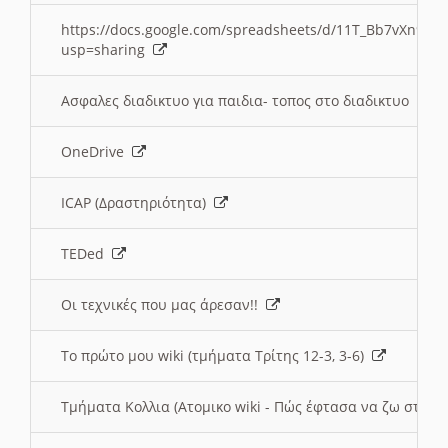
https://docs.google.com/spreadsheets/d/11T_Bb7vXn9
usp=sharing
Ασφαλες διαδικτυο για παιδια- τοπος στο διαδικτυο
OneDrive
ICAP (Δραστηριότητα)
TEDed
Οι τεχνικές που μας άρεσαν!!
Το πρώτο μου wiki (τμήματα Τρίτης 12-3, 3-6)
Τμήματα Κολλια (Ατομικο wiki - Πώς έφτασα να ζω στην 