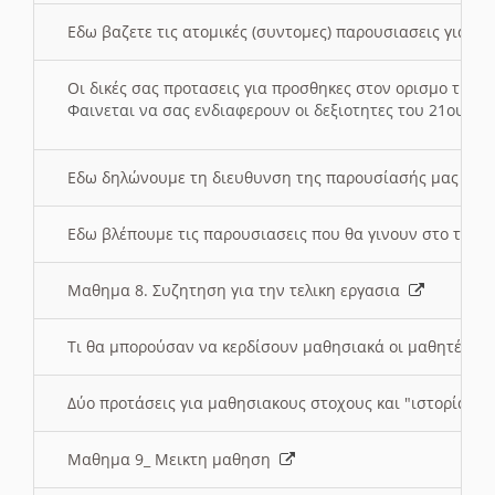
Εδω βαζετε τις ατομικές (συντομες) παρουσιασεις για κ
Οι δικές σας προτασεις για προσθηκες στον ορισμο της
Φαινεται να σας ενδιαφερουν οι δεξιοτητες του 21ου αι
Εδω δηλώνουμε τη διευθυνση της παρουσίασής μας στ
Εδω βλέπουμε τις παρουσιασεις που θα γινουν στο τμη
Μαθημα 8. Συζητηση για την τελικη εργασια
Τι θα μπορούσαν να κερδίσουν μαθησιακά οι μαθητές/τρ
Δύο προτάσεις για μαθησιακους στοχους και "ιστορία" μ
Μαθημα 9_ Μεικτη μαθηση