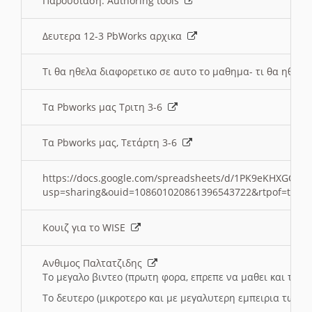
Παρουσιαση: Authoring tools
Δευτερα 12-3 PbWorks αρχικα
Τι θα ηθελα διαφορετικο σε αυτο το μαθημα- τι θα ηθελα
Τα Pbworks μας Τριτη 3-6
Τα Pbworks μας, Τετάρτη 3-6
https://docs.google.com/spreadsheets/d/1PK9eKHXGOJLZ
usp=sharing&ouid=108601020861396543722&rtpof=true
Κουιζ για το WISE
Ανθιμος Παλτατζιδης
Το μεγαλο βιντεο (πρωτη φορα, επρεπε να μαθει και το C
Το δευτερο (μικροτερο και με μεγαλυτερη εμπειρια τωρα)