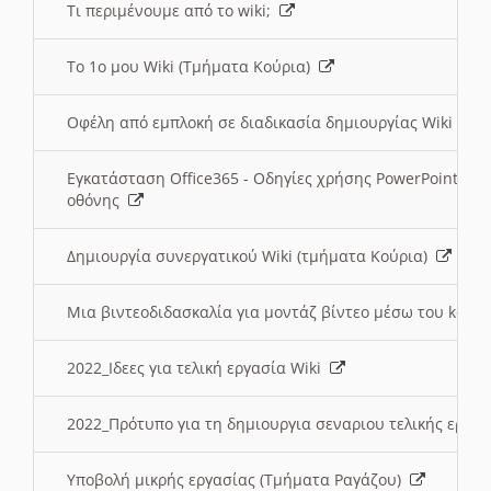
Τι περιμένουμε από το wiki;
Το 1ο μου Wiki (Τμήματα Κούρια)
Οφέλη από εμπλοκή σε διαδικασία δημιουργίας Wiki (Τ
Εγκατάσταση Office365 - Οδηγίες χρήσης PowerPoint γι
οθόνης
Δημιουργία συνεργατικού Wiki (τμήματα Κούρια)
Μια βιντεοδιδασκαλία για μοντάζ βίντεο μέσω του kden
2022_Ιδεες για τελική εργασία Wiki
2022_Πρότυπο για τη δημιουργια σεναριου τελικής εργα
Υποβολή μικρής εργασίας (Τμήματα Ραγάζου)