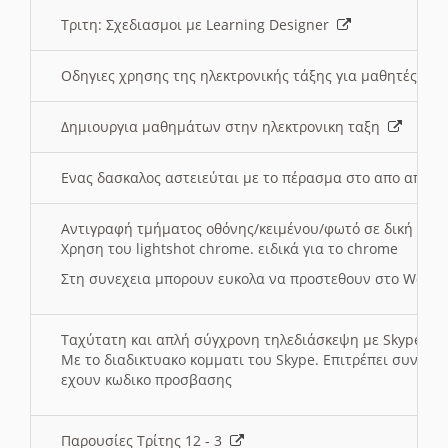
Τριτη: Σχεδιασμοι με Learning Designer
Οδηγιες χρησης της ηλεκτρονικής τάξης για μαθητές
Δημιουργια μαθημάτων στην ηλεκτρονικη ταξη
Ενας δασκαλος αστειεύται με το πέρασμα στο απο αποσ
Αντιγραφή τμήματος οθόνης/κειμένου/φωτό σε δική σας
Χρηση του lightshot chrome. ειδικά για το chrome
Στη συνεχεια μπορουν ευκολα να προστεθουν στο Word 
Ταχύτατη και απλή σύγχρονη τηλεδιάσκεψη με Skype
Με το διαδικτυακο κομματι του Skype. Επιτρέπει συνδε
εχουν κωδικο προσβασης
Παρουσίες Τρίτης 12 - 3