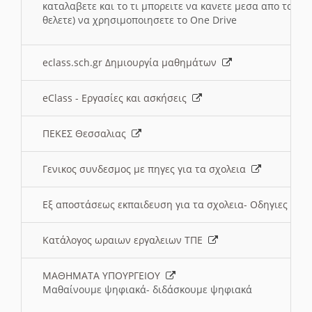
καταλαβετε και το τι μπορειτε να κανετε μεσα απο το σχο
θελετε) να χρησιμοποιησετε το One Drive
eclass.sch.gr Δημιουργία μαθημάτων
eClass - Εργασίες και ασκήσεις
ΠΕΚΕΣ Θεσσαλιας
Γενικος συνδεσμος με πηγες για τα σχολεια
Εξ αποστάσεως εκπαιδευση για τα σχολεια- Οδηγιες
Κατάλογος ωραιων εργαλειων ΤΠΕ
ΜΑΘΗΜΑΤΑ ΥΠΟΥΡΓΕΙΟΥ
Μαθαίνουμε ψηφιακά- διδάσκουμε ψηφιακά