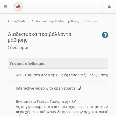
Ε
$langMenu
ί
Αρχική Σελίδα
Διαδικτυακά περιβάλλοντα μάθησης
Σύνδεσμοι
ο
ζήτηση
δ
Διαδικτυακά περιβάλλοντα
ο
μάθησης
ς
Σύνδεσμοι
Γενικοί σύνδεσμοι
wiki (Τμηματα Κολλια): Πώς έφτασα να ζω εδω; (ιστορια)
Interactive video with open source
Βικιπαιδεια Γκρετα Τούνμπεργκ
Ας συγκρινουμε αυτο που πετυχαμε εμεις με αυτο εδω το
περιεχόμενο υπάρχουν διαφορες στην αρχιτεκτονική της