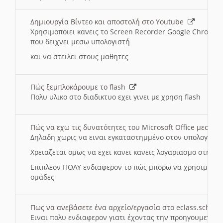
Δημιουργία Βίντεο και αποστολή στο Youtube
Χρησιμοποιει κανεις το Screen Recorder Google Chrome γ
που δειχνει μεσω υπολογιστή
και να στειλει στους μαθητες
Πώς ξεμπλοκάρουμε το flash
Πολυ υλικο στο διαδικτυο εχει γινει με χρηση flash
Πώς να εχω τις δυνατότητες του Microsoft Office μεσω 
Δηλαδη χωρις να ειναι εγκαταστημμένο στον υπολογιστή
Χρειαζεται ομως να εχει κανει κανεις λογαριασμο στη Mic
Επιπλεον ΠΟΛΥ ενδιαφερον το πώς μπορω να χρησιμοποι
ομάδες
Πως να ανεβάσετε ένα αρχείο/εργασία στο eclass.sch.gr
Ειναι πολυ ενδιαφερον γιατι έχοντας την προηγουμενη γ