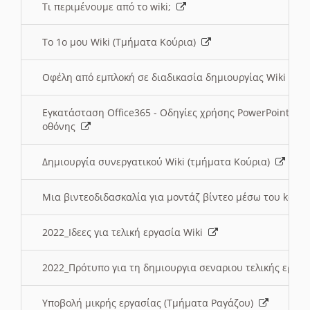
Τι περιμένουμε από το wiki;
Το 1ο μου Wiki (Τμήματα Κούρια)
Οφέλη από εμπλοκή σε διαδικασία δημιουργίας Wiki (Τ
Εγκατάσταση Office365 - Οδηγίες χρήσης PowerPoint γι
οθόνης
Δημιουργία συνεργατικού Wiki (τμήματα Κούρια)
Μια βιντεοδιδασκαλία για μοντάζ βίντεο μέσω του kden
2022_Ιδεες για τελική εργασία Wiki
2022_Πρότυπο για τη δημιουργια σεναριου τελικής εργα
Υποβολή μικρής εργασίας (Τμήματα Ραγάζου)