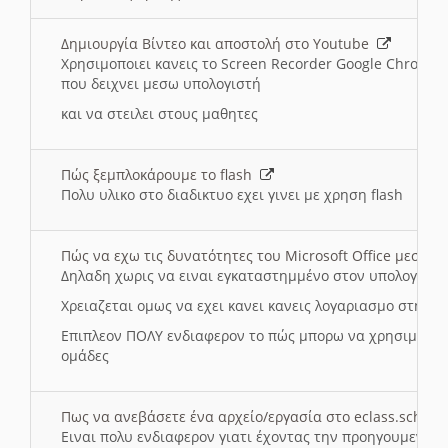
Δημιουργία Βίντεο και αποστολή στο Youtube
Χρησιμοποιει κανεις το Screen Recorder Google Chrome γ
που δειχνει μεσω υπολογιστή
και να στειλει στους μαθητες
Πώς ξεμπλοκάρουμε το flash
Πολυ υλικο στο διαδικτυο εχει γινει με χρηση flash
Πώς να εχω τις δυνατότητες του Microsoft Office μεσω 
Δηλαδη χωρις να ειναι εγκαταστημμένο στον υπολογιστή
Χρειαζεται ομως να εχει κανει κανεις λογαριασμο στη Mic
Επιπλεον ΠΟΛΥ ενδιαφερον το πώς μπορω να χρησιμοποι
ομάδες
Πως να ανεβάσετε ένα αρχείο/εργασία στο eclass.sch.gr
Ειναι πολυ ενδιαφερον γιατι έχοντας την προηγουμενη γ