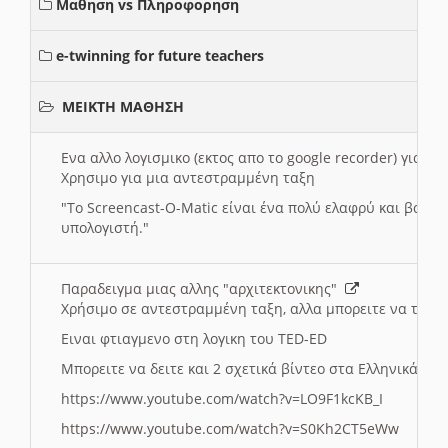
Μαθηση vs Πληροφορηση
e-twinning for future teachers
ΜΕΙΚΤΗ ΜΑΘΗΣΗ
Ενα αλλο λογισμικο (εκτος απο το google recorder) για 
Χρησιμο για μια αντεστραμμένη ταξη
"
To Screencast-O-Matic είναι ένα πολύ ελαφρύ και βασικ
υπολογιστή."
Παραδειγμα μιας αλλης "αρχιτεκτονικης"
Χρήσιμο σε αντεστραμμένη ταξη, αλλα μπορειτε να το πρ
Ειναι φτιαγμενο στη λογικη του TED-ED
Μπορειτε να δειτε και 2 σχετικά βίντεο στα Ελληνικά:
https://www.youtube.com/watch?v=LO9F1kcKB_I
https://www.youtube.com/watch?v=S0Kh2CT5eWw