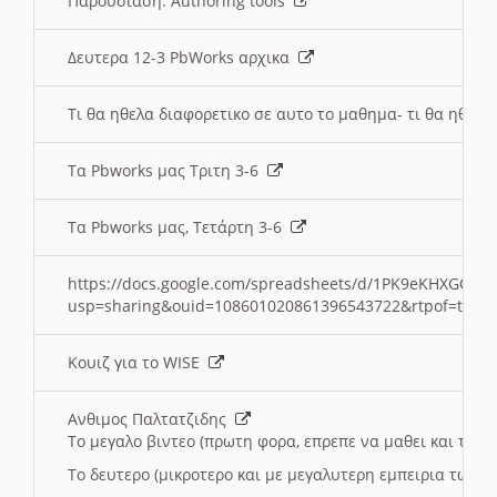
Παρουσιαση: Authoring tools
Δευτερα 12-3 PbWorks αρχικα
Τι θα ηθελα διαφορετικο σε αυτο το μαθημα- τι θα ηθελα
Τα Pbworks μας Τριτη 3-6
Τα Pbworks μας, Τετάρτη 3-6
https://docs.google.com/spreadsheets/d/1PK9eKHXGOJLZ
usp=sharing&ouid=108601020861396543722&rtpof=true
Κουιζ για το WISE
Ανθιμος Παλτατζιδης
Το μεγαλο βιντεο (πρωτη φορα, επρεπε να μαθει και το C
Το δευτερο (μικροτερο και με μεγαλυτερη εμπειρια τωρα)