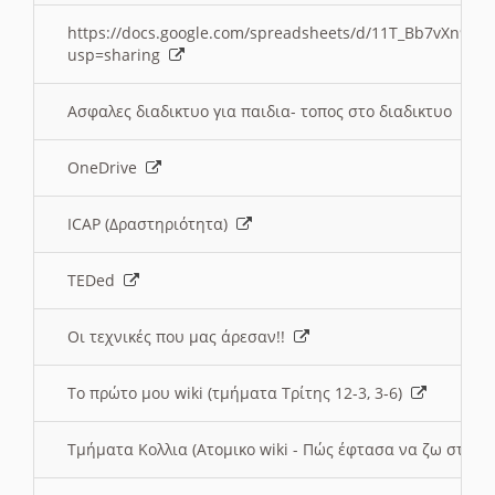
https://docs.google.com/spreadsheets/d/11T_Bb7vXn9
usp=sharing
Ασφαλες διαδικτυο για παιδια- τοπος στο διαδικτυο
OneDrive
ICAP (Δραστηριότητα)
TEDed
Οι τεχνικές που μας άρεσαν!!
Το πρώτο μου wiki (τμήματα Τρίτης 12-3, 3-6)
Τμήματα Κολλια (Ατομικο wiki - Πώς έφτασα να ζω στην 