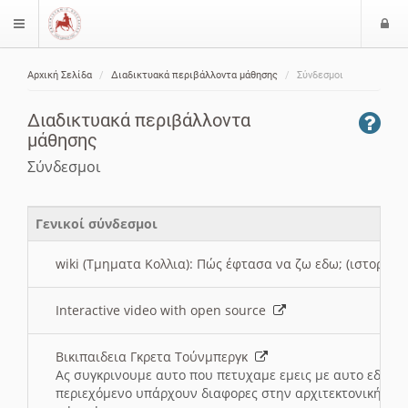
Ε
$langMenu
ί
Αρχική Σελίδα
Διαδικτυακά περιβάλλοντα μάθησης
Σύνδεσμοι
ο
ζήτηση
δ
Διαδικτυακά περιβάλλοντα
ο
μάθησης
ς
Σύνδεσμοι
Γενικοί σύνδεσμοι
wiki (Τμηματα Κολλια): Πώς έφτασα να ζω εδω; (ιστορια)
Interactive video with open source
Βικιπαιδεια Γκρετα Τούνμπεργκ
Ας συγκρινουμε αυτο που πετυχαμε εμεις με αυτο εδω το
περιεχόμενο υπάρχουν διαφορες στην αρχιτεκτονική της