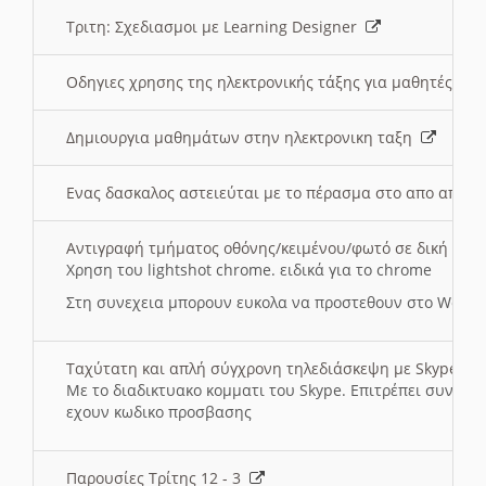
Τριτη: Σχεδιασμοι με Learning Designer
Οδηγιες χρησης της ηλεκτρονικής τάξης για μαθητές
Δημιουργια μαθημάτων στην ηλεκτρονικη ταξη
Ενας δασκαλος αστειεύται με το πέρασμα στο απο αποσ
Αντιγραφή τμήματος οθόνης/κειμένου/φωτό σε δική σας
Χρηση του lightshot chrome. ειδικά για το chrome
Στη συνεχεια μπορουν ευκολα να προστεθουν στο Word 
Ταχύτατη και απλή σύγχρονη τηλεδιάσκεψη με Skype
Με το διαδικτυακο κομματι του Skype. Επιτρέπει συνδε
εχουν κωδικο προσβασης
Παρουσίες Τρίτης 12 - 3