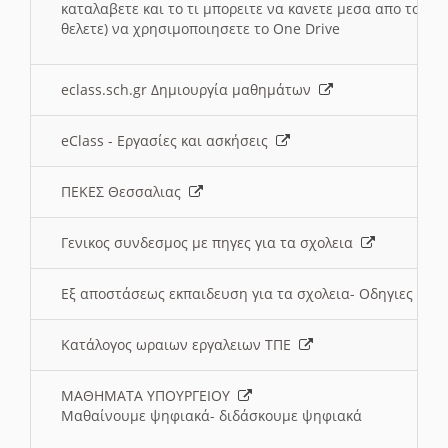
καταλαβετε και το τι μπορειτε να κανετε μεσα απο το σχο
θελετε) να χρησιμοποιησετε το One Drive
eclass.sch.gr Δημιουργία μαθημάτων
eClass - Εργασίες και ασκήσεις
ΠΕΚΕΣ Θεσσαλιας
Γενικος συνδεσμος με πηγες για τα σχολεια
Εξ αποστάσεως εκπαιδευση για τα σχολεια- Οδηγιες
Κατάλογος ωραιων εργαλειων ΤΠΕ
ΜΑΘΗΜΑΤΑ ΥΠΟΥΡΓΕΙΟΥ
Μαθαίνουμε ψηφιακά- διδάσκουμε ψηφιακά