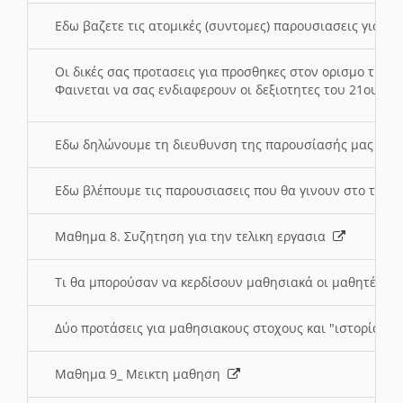
Εδω βαζετε τις ατομικές (συντομες) παρουσιασεις για κ
Οι δικές σας προτασεις για προσθηκες στον ορισμο της
Φαινεται να σας ενδιαφερουν οι δεξιοτητες του 21ου αι
Εδω δηλώνουμε τη διευθυνση της παρουσίασής μας στ
Εδω βλέπουμε τις παρουσιασεις που θα γινουν στο τμη
Μαθημα 8. Συζητηση για την τελικη εργασια
Τι θα μπορούσαν να κερδίσουν μαθησιακά οι μαθητές/τρ
Δύο προτάσεις για μαθησιακους στοχους και "ιστορία" μ
Μαθημα 9_ Μεικτη μαθηση