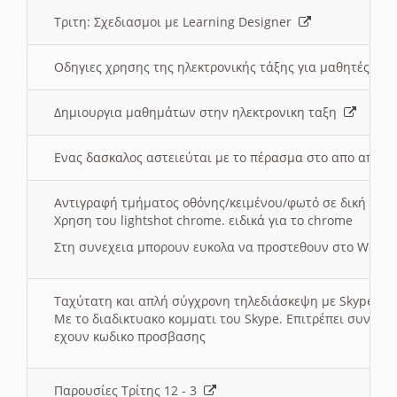
Τριτη: Σχεδιασμοι με Learning Designer
Οδηγιες χρησης της ηλεκτρονικής τάξης για μαθητές
Δημιουργια μαθημάτων στην ηλεκτρονικη ταξη
Ενας δασκαλος αστειεύται με το πέρασμα στο απο αποσ
Αντιγραφή τμήματος οθόνης/κειμένου/φωτό σε δική σας
Χρηση του lightshot chrome. ειδικά για το chrome
Στη συνεχεια μπορουν ευκολα να προστεθουν στο Word 
Ταχύτατη και απλή σύγχρονη τηλεδιάσκεψη με Skype
Με το διαδικτυακο κομματι του Skype. Επιτρέπει συνδε
εχουν κωδικο προσβασης
Παρουσίες Τρίτης 12 - 3