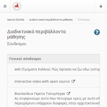
Ε
$langMenu
ί
Αρχική Σελίδα
Διαδικτυακά περιβάλλοντα μάθησης
Σύνδεσμοι
ο
ζήτηση
δ
Διαδικτυακά περιβάλλοντα
ο
μάθησης
ς
Σύνδεσμοι
Γενικοί σύνδεσμοι
wiki (Τμηματα Κολλια): Πώς έφτασα να ζω εδω; (ιστορια)
Interactive video with open source
Βικιπαιδεια Γκρετα Τούνμπεργκ
Ας συγκρινουμε αυτο που πετυχαμε εμεις με αυτο εδω το
περιεχόμενο υπάρχουν διαφορες στην αρχιτεκτονική της