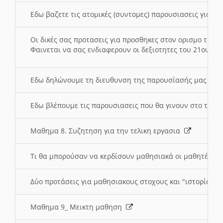
Εδω βαζετε τις ατομικές (συντομες) παρουσιασεις για κ
Οι δικές σας προτασεις για προσθηκες στον ορισμο της
Φαινεται να σας ενδιαφερουν οι δεξιοτητες του 21ου αι
Εδω δηλώνουμε τη διευθυνση της παρουσίασής μας στ
Εδω βλέπουμε τις παρουσιασεις που θα γινουν στο τμη
Μαθημα 8. Συζητηση για την τελικη εργασια
Τι θα μπορούσαν να κερδίσουν μαθησιακά οι μαθητές/τρ
Δύο προτάσεις για μαθησιακους στοχους και "ιστορία" μ
Μαθημα 9_ Μεικτη μαθηση