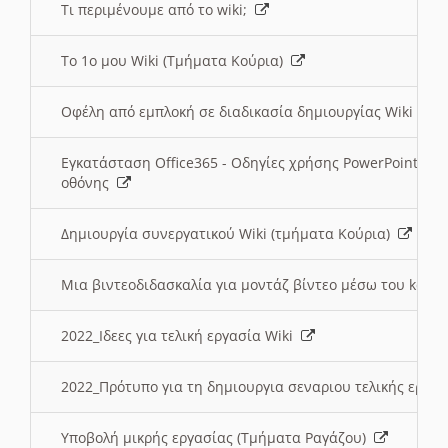
Τι περιμένουμε από το wiki;
Το 1ο μου Wiki (Τμήματα Κούρια)
Οφέλη από εμπλοκή σε διαδικασία δημιουργίας Wiki (Τ
Εγκατάσταση Office365 - Οδηγίες χρήσης PowerPoint γι
οθόνης
Δημιουργία συνεργατικού Wiki (τμήματα Κούρια)
Μια βιντεοδιδασκαλία για μοντάζ βίντεο μέσω του kden
2022_Ιδεες για τελική εργασία Wiki
2022_Πρότυπο για τη δημιουργια σεναριου τελικής εργα
Υποβολή μικρής εργασίας (Τμήματα Ραγάζου)