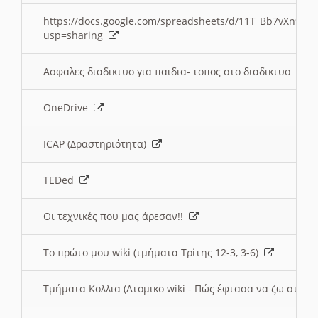
https://docs.google.com/spreadsheets/d/11T_Bb7vXn9
usp=sharing
Ασφαλες διαδικτυο για παιδια- τοπος στο διαδικτυο
OneDrive
ICAP (Δραστηριότητα)
TEDed
Οι τεχνικές που μας άρεσαν!!
Το πρώτο μου wiki (τμήματα Τρίτης 12-3, 3-6)
Τμήματα Κολλια (Ατομικο wiki - Πώς έφτασα να ζω στην 