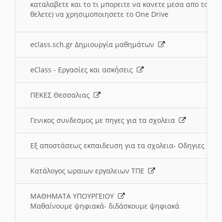
καταλαβετε και το τι μπορειτε να κανετε μεσα απο το σχο
θελετε) να χρησιμοποιησετε το One Drive
eclass.sch.gr Δημιουργία μαθημάτων
eClass - Εργασίες και ασκήσεις
ΠΕΚΕΣ Θεσσαλιας
Γενικος συνδεσμος με πηγες για τα σχολεια
Εξ αποστάσεως εκπαιδευση για τα σχολεια- Οδηγιες
Κατάλογος ωραιων εργαλειων ΤΠΕ
ΜΑΘΗΜΑΤΑ ΥΠΟΥΡΓΕΙΟΥ
Μαθαίνουμε ψηφιακά- διδάσκουμε ψηφιακά