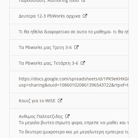
Παρουσιαση: Authoring tools
Δευτερα 12-3 PbWorks αρχικα
Τι θα ηθελα διαφορετικο σε αυτο το μαθημα- τι θα ηθελα
Τα Pbworks μας Τριτη 3-6
Τα Pbworks μας, Τετάρτη 3-6
https://docs.google.com/spreadsheets/d/1PK9eKHXGOJLZ
usp=sharing&ouid=108601020861396543722&rtpof=true
Κουιζ για το WISE
Ανθιμος Παλτατζιδης
Το μεγαλο βιντεο (πρωτη φορα, επρεπε να μαθει και το C
Το δευτερο (μικροτερο και με μεγαλυτερη εμπειρια τωρα)