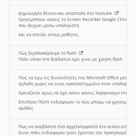
Δημιουργία Βίντεο και αποστολή στο Youtube
Χρησιμοποιει κανεις το Screen Recorder Google Chrome γ
που δειχνει μεσω υπολογιστή
και να στειλει στους μαθητες
Πώς ξεμπλοκάρουμε το flash
Πολυ υλικο στο διαδικτυο εχει γινει με χρηση flash
Πώς να εχω τις δυνατότητες του Microsoft Office μεσω 
Δηλαδη χωρις να ειναι εγκαταστημμένο στον υπολογιστή
Χρειαζεται ομως να εχει κανει κανεις λογαριασμο στη Mic
Επιπλεον ΠΟΛΥ ενδιαφερον το πώς μπορω να χρησιμοποι
ομάδες
Πως να ανεβάσετε ένα αρχείο/εργασία στο eclass.sch.gr
Ειναι πολυ ενδιαφερον γιατι έχοντας την προηγουμενη γ