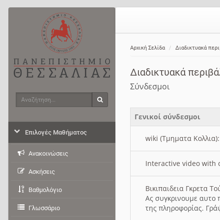
Αρχική Σελίδα
Διαδικτυακά περ
Διαδικτυακά περιβ
Σύνδεσμοι
Αναζήτηση
Αναζήτηση
Γενικοί σύνδεσμοι
Επιλογές Μαθήματος
wiki (Τμηματα Κολλια)
Ανακοινώσεις
Interactive video wit
Ασκήσεις
Βικιπαιδεια Γκρετα Τ
Βαθμολόγιο
Ας συγκρινουμε αυτο 
της πληροφορίας. Γρά
Γλωσσάριο