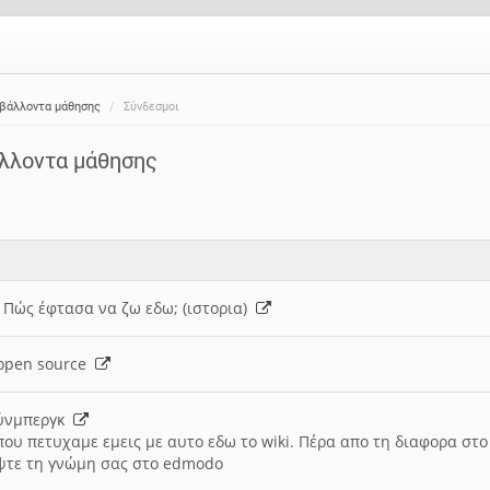
ιβάλλοντα μάθησης
Σύνδεσμοι
άλλοντα μάθησης
: Πώς έφτασα να ζω εδω; (ιστορια)
h open source
ούνμπεργκ
που πετυχαμε εμεις με αυτο εδω το wiki. Πέρα απο τη διαφορα στ
ψτε τη γνώμη σας στο edmodo