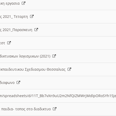
λικη εργασια
ες 2021_ Τεταρτη
ίες 2021_Παρασκευη
τεστ
δικτυακων λογισμικων (2021)
 Εκπαιδευτικου Σχεδιασμου Θεσσαλιας
Ραδιοφωνο
.com/spreadsheets/d/11T_Bb7vXn9uU2m2NfQiZMWrjMdlpORoSYh15j
α παιδια- τοπος στο διαδικτυο