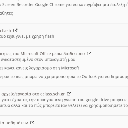
ο Screen Recorder Google Chrome για να καταγράψει μια διαλεξη 
μαθητες
ο flash
υο εχει γινει με χρηση flash
ότητες του Microsoft Office μεσω διαδικτυου
ι εγκαταστημμένο στον υπολογιστή μου
ει κανει κανεις λογαριασμο στη Microsoft
ερον το πώς μπορω να χρησιμοποιησω το Outlook για να δημιου
 αρχείο/εργασία στο eclass.sch.gr
 γιατι έχοντας την προηγουμενη γνωση του google drive μπορειτε 
ικτυο αλλα και το πώς μπορειτε (αν θελετε) να χρησιμοποιησετε το
υργία μαθημάτων