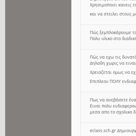
Χρησιμοποιει κανεις τ
και να στειλει στους 
Πώς ξεμπλοκάρουμε τ
Πολυ υλικο στο διαδικτ
Πώς να εχω τις δυνατ
Δηλαδη χωρις να εινα
Χρειαζεται ομως να εχ
Επιπλεον ΠΟΛΥ ενδιαφ
Πως να ανεβάσετε ένα
Ειναι πολυ ενδιαφερον
μεσα απο το σχολικο δ
eclass.sch.gr Δημιο