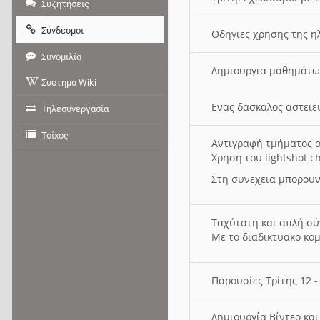
Συζητήσεις
Σύνδεσμοι
Οδηγιες χρησης της η
Συνομιλία
Δημιουργια μαθημάτω
Σύστημα Wiki
Ενας δασκαλος αστει
Τηλεσυνεργασία
Τοίχος
Αντιγραφή τμήματος ο
Χρηση του lightshot c
Στη συνεχεια μπορουν
Ταχύτατη και απλή σ
Με το διαδικτυακο κο
Παρουσίες Τρίτης 12 
Δημιουργία Βίντεο κα