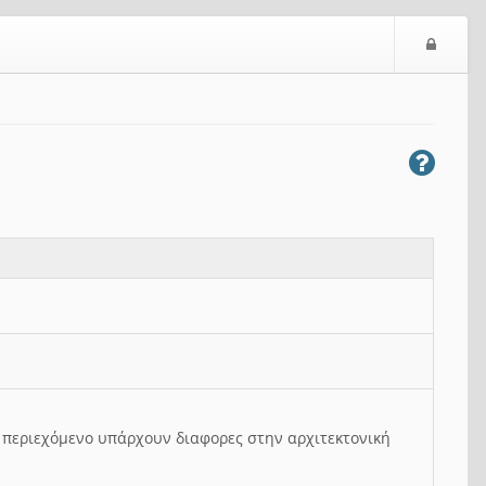
Ε
ί
σ
ο
δ
ο
ς
ο περιεχόμενο υπάρχουν διαφορες στην αρχιτεκτονική