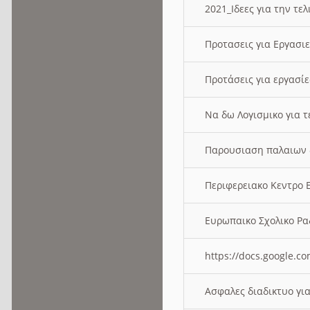
2021_Ιδεες για την τε
Προτασεις για Εργασι
Προτάσεις για εργασ
Να δω Λογισμικο για 
Παρουσιαση παλαιων 
Περιφερειακο Κεντρο
Ευρωπαικο Σχολικο 
https://docs.google
Ασφαλες διαδικτυο γι