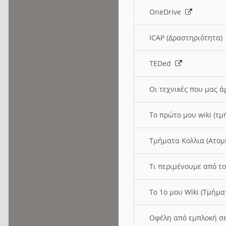
OneDrive
ICAP (Δραστηριότητα
TEDed
Οι τεχνικές που μας 
Το πρώτο μου wiki (τμ
Τμήματα Κολλια (Ατομ
Τι περιμένουμε από το
Το 1ο μου Wiki (Τμήμ
Οφέλη από εμπλοκή σε