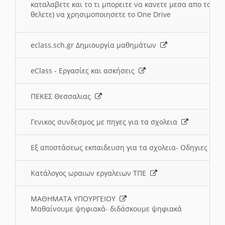
καταλαβετε και το τι μπορειτε να κανετε μεσα απο το σχο
θελετε) να χρησιμοποιησετε το One Drive
eclass.sch.gr Δημιουργία μαθημάτων
eClass - Εργασίες και ασκήσεις
ΠΕΚΕΣ Θεσσαλιας
Γενικος συνδεσμος με πηγες για τα σχολεια
Εξ αποστάσεως εκπαιδευση για τα σχολεια- Οδηγιες
Κατάλογος ωραιων εργαλειων ΤΠΕ
ΜΑΘΗΜΑΤΑ ΥΠΟΥΡΓΕΙΟΥ
Μαθαίνουμε ψηφιακά- διδάσκουμε ψηφιακά