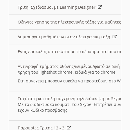
Τριτη: Σχεδιασμοι με Learning Designer
Οδηγιες χρησης της ηλεκτρονικής τάξης για μαθητές
Δημιουργια μαθημάτων στην ηλεκτρονικη ταξη
Ενας δασκαλος αστειεύται με το πέρασμα στο απο αποσ
Αντιγραφή τμήματος οθόνης/κειμένου/φωτό σε δική σας
Χρηση του lightshot chrome. ειδικά για το chrome
Στη συνεχεια μπορουν ευκολα να προστεθουν στο Word 
Ταχύτατη και απλή σύγχρονη τηλεδιάσκεψη με Skype
Με το διαδικτυακο κομματι του Skype. Επιτρέπει συνδε
εχουν κωδικο προσβασης
Παρουσίες Τρίτης 12 - 3