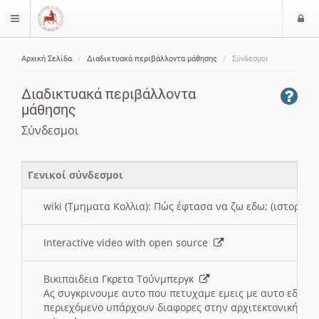
Ε
$langMenu
ί
Αρχική Σελίδα
Διαδικτυακά περιβάλλοντα μάθησης
Σύνδεσμοι
ο
ζήτηση
δ
Διαδικτυακά περιβάλλοντα
ο
μάθησης
ς
Σύνδεσμοι
Γενικοί σύνδεσμοι
wiki (Τμηματα Κολλια): Πώς έφτασα να ζω εδω; (ιστορια)
Interactive video with open source
Βικιπαιδεια Γκρετα Τούνμπεργκ
Ας συγκρινουμε αυτο που πετυχαμε εμεις με αυτο εδω το
περιεχόμενο υπάρχουν διαφορες στην αρχιτεκτονική της