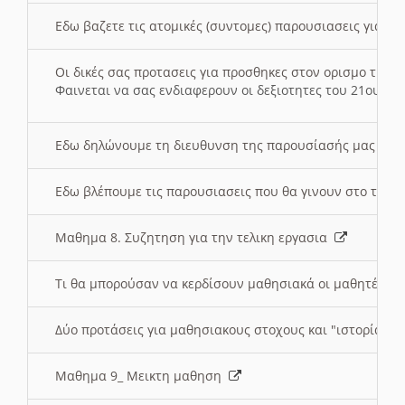
Εδω βαζετε τις ατομικές (συντομες) παρουσιασεις για κ
Οι δικές σας προτασεις για προσθηκες στον ορισμο της
Φαινεται να σας ενδιαφερουν οι δεξιοτητες του 21ου αι
Εδω δηλώνουμε τη διευθυνση της παρουσίασής μας στ
Εδω βλέπουμε τις παρουσιασεις που θα γινουν στο τμη
Μαθημα 8. Συζητηση για την τελικη εργασια
Τι θα μπορούσαν να κερδίσουν μαθησιακά οι μαθητές/τρ
Δύο προτάσεις για μαθησιακους στοχους και "ιστορία" μ
Μαθημα 9_ Μεικτη μαθηση