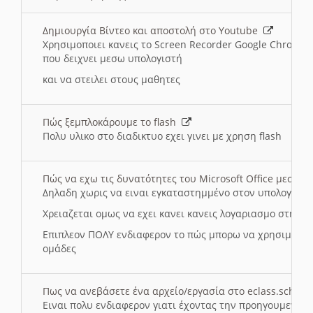
Δημιουργία Βίντεο και αποστολή στο Youtube
Χρησιμοποιει κανεις το Screen Recorder Google Chrome γ
που δειχνει μεσω υπολογιστή
και να στειλει στους μαθητες
Πώς ξεμπλοκάρουμε το flash
Πολυ υλικο στο διαδικτυο εχει γινει με χρηση flash
Πώς να εχω τις δυνατότητες του Microsoft Office μεσω 
Δηλαδη χωρις να ειναι εγκαταστημμένο στον υπολογιστή
Χρειαζεται ομως να εχει κανει κανεις λογαριασμο στη Mic
Επιπλεον ΠΟΛΥ ενδιαφερον το πώς μπορω να χρησιμοποι
ομάδες
Πως να ανεβάσετε ένα αρχείο/εργασία στο eclass.sch.gr
Ειναι πολυ ενδιαφερον γιατι έχοντας την προηγουμενη γ