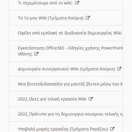
Τι περιμένουμε από το wiki;
Το 1ο μου Wiki (Τμήματα Κούρια)
Οφέλη από εμπλοκή σε διαδικασία δημιουργίας Wiki (Τ
Εγκατάσταση Office365 - Οδηγίες χρήσης PowerPoint γι
οθόνης
Δημιουργία συνεργατικού Wiki (τμήματα Κούρια)
Μια βιντεοδιδασκαλία για μοντάζ βίντεο μέσω του kden
2022_Ιδεες για τελική εργασία Wiki
2022_Πρότυπο για τη δημιουργια σεναριου τελικής εργα
Υποβολή μικρής εργασίας (Τμήματα Ραγάζου)