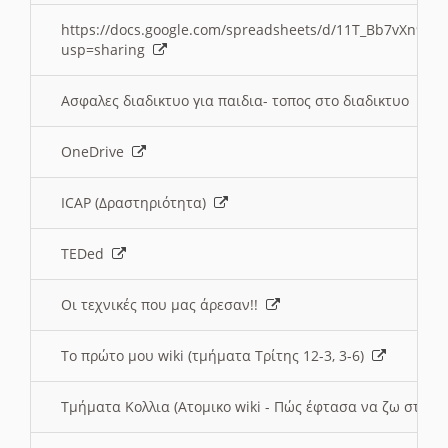
https://docs.google.com/spreadsheets/d/11T_Bb7vXn9
usp=sharing
Ασφαλες διαδικτυο για παιδια- τοπος στο διαδικτυο
OneDrive
ICAP (Δραστηριότητα)
TEDed
Οι τεχνικές που μας άρεσαν!!
Το πρώτο μου wiki (τμήματα Τρίτης 12-3, 3-6)
Τμήματα Κολλια (Ατομικο wiki - Πώς έφτασα να ζω στην 