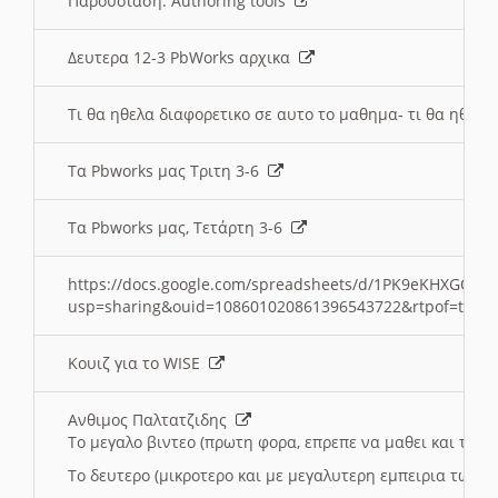
Παρουσιαση: Authoring tools
Δευτερα 12-3 PbWorks αρχικα
Τι θα ηθελα διαφορετικο σε αυτο το μαθημα- τι θα ηθελα
Τα Pbworks μας Τριτη 3-6
Τα Pbworks μας, Τετάρτη 3-6
https://docs.google.com/spreadsheets/d/1PK9eKHXGOJLZ
usp=sharing&ouid=108601020861396543722&rtpof=true
Κουιζ για το WISE
Ανθιμος Παλτατζιδης
Το μεγαλο βιντεο (πρωτη φορα, επρεπε να μαθει και το C
Το δευτερο (μικροτερο και με μεγαλυτερη εμπειρια τωρα)