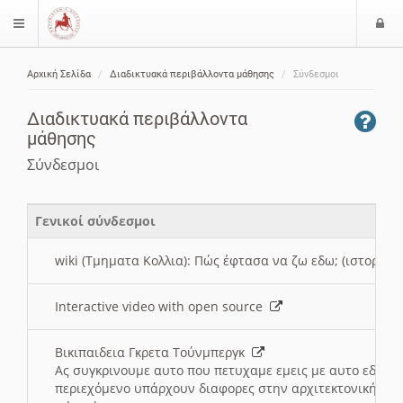
Ε
$langMenu
ί
Αρχική Σελίδα
Διαδικτυακά περιβάλλοντα μάθησης
Σύνδεσμοι
ο
ζήτηση
δ
Διαδικτυακά περιβάλλοντα
ο
μάθησης
ς
Σύνδεσμοι
Γενικοί σύνδεσμοι
wiki (Τμηματα Κολλια): Πώς έφτασα να ζω εδω; (ιστορια)
Interactive video with open source
Βικιπαιδεια Γκρετα Τούνμπεργκ
Ας συγκρινουμε αυτο που πετυχαμε εμεις με αυτο εδω το
περιεχόμενο υπάρχουν διαφορες στην αρχιτεκτονική της