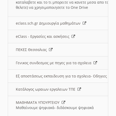
καταλαβετε και το τι μπορειτε να κανετε μεσα απο το σχο
θελετε) να χρησιμοποιησετε το One Drive
eclass.sch.gr Δημιουργία μαθημάτων
eClass - Εργασίες και ασκήσεις
ΠΕΚΕΣ Θεσσαλιας
Γενικος συνδεσμος με πηγες για τα σχολεια
Εξ αποστάσεως εκπαιδευση για τα σχολεια- Οδηγιες
Κατάλογος ωραιων εργαλειων ΤΠΕ
ΜΑΘΗΜΑΤΑ ΥΠΟΥΡΓΕΙΟΥ
Μαθαίνουμε ψηφιακά- διδάσκουμε ψηφιακά