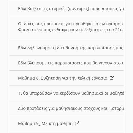
Εδω βαζετε τις ατομικές (συντομες) παρουσιασεις για κ
Οι δικές σας προτασεις για προσθηκες στον ορισμο της
Φαινεται να σας ενδιαφερουν οι δεξιοτητες του 21ου αι
Εδω δηλώνουμε τη διευθυνση της παρουσίασής μας στ
Εδω βλέπουμε τις παρουσιασεις που θα γινουν στο τμη
Μαθημα 8. Συζητηση για την τελικη εργασια
Τι θα μπορούσαν να κερδίσουν μαθησιακά οι μαθητές/τρ
Δύο προτάσεις για μαθησιακους στοχους και "ιστορία" μ
Μαθημα 9_ Μεικτη μαθηση