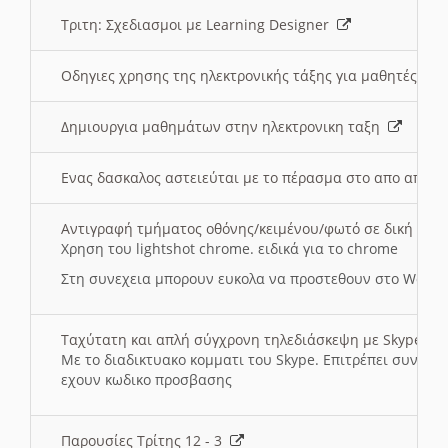
Τριτη: Σχεδιασμοι με Learning Designer
Οδηγιες χρησης της ηλεκτρονικής τάξης για μαθητές
Δημιουργια μαθημάτων στην ηλεκτρονικη ταξη
Ενας δασκαλος αστειεύται με το πέρασμα στο απο αποσ
Αντιγραφή τμήματος οθόνης/κειμένου/φωτό σε δική σας
Χρηση του lightshot chrome. ειδικά για το chrome
Στη συνεχεια μπορουν ευκολα να προστεθουν στο Word 
Ταχύτατη και απλή σύγχρονη τηλεδιάσκεψη με Skype
Με το διαδικτυακο κομματι του Skype. Επιτρέπει συνδε
εχουν κωδικο προσβασης
Παρουσίες Τρίτης 12 - 3