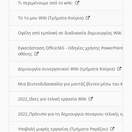
Τι περιμένουμε από το wiki;
Το 1ο μου Wiki (Τμήματα Κούρια)
Οφέλη από εμπλοκή σε διαδικασία δημιουργίας Wiki (Τ
Εγκατάσταση Office365 - Οδηγίες χρήσης PowerPoint γι
οθόνης
Δημιουργία συνεργατικού Wiki (τμήματα Κούρια)
Μια βιντεοδιδασκαλία για μοντάζ βίντεο μέσω του kden
2022_Ιδεες για τελική εργασία Wiki
2022_Πρότυπο για τη δημιουργια σεναριου τελικής εργα
Υποβολή μικρής εργασίας (Τμήματα Ραγάζου)