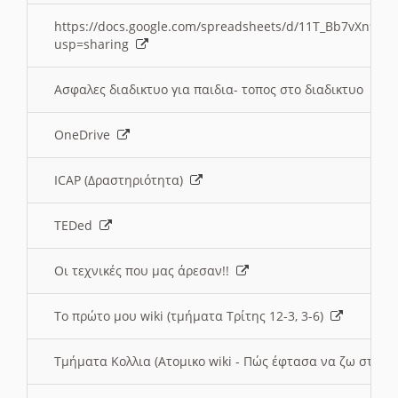
https://docs.google.com/spreadsheets/d/11T_Bb7vXn9
usp=sharing
Ασφαλες διαδικτυο για παιδια- τοπος στο διαδικτυο
OneDrive
ICAP (Δραστηριότητα)
TEDed
Οι τεχνικές που μας άρεσαν!!
Το πρώτο μου wiki (τμήματα Τρίτης 12-3, 3-6)
Τμήματα Κολλια (Ατομικο wiki - Πώς έφτασα να ζω στην 