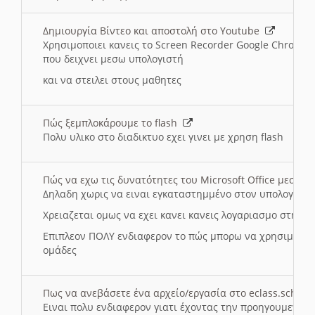
Δημιουργία Βίντεο και αποστολή στο Youtube
Χρησιμοποιει κανεις το Screen Recorder Google Chrome γ
που δειχνει μεσω υπολογιστή
και να στειλει στους μαθητες
Πώς ξεμπλοκάρουμε το flash
Πολυ υλικο στο διαδικτυο εχει γινει με χρηση flash
Πώς να εχω τις δυνατότητες του Microsoft Office μεσω 
Δηλαδη χωρις να ειναι εγκαταστημμένο στον υπολογιστή
Χρειαζεται ομως να εχει κανει κανεις λογαριασμο στη Mic
Επιπλεον ΠΟΛΥ ενδιαφερον το πώς μπορω να χρησιμοποι
ομάδες
Πως να ανεβάσετε ένα αρχείο/εργασία στο eclass.sch.gr
Ειναι πολυ ενδιαφερον γιατι έχοντας την προηγουμενη γ