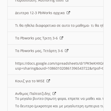
Παρουσιαση: Authoring tools
Δευτερα 12-3 PbWorks αρχικα
Τι θα ηθελα διαφορετικο σε αυτο το μαθημα- τι θα ηθελα
Τα Pbworks μας Τριτη 3-6
Τα Pbworks μας, Τετάρτη 3-6
https://docs.google.com/spreadsheets/d/1PK9eKHXGOJLZ
usp=sharing&ouid=108601020861396543722&rtpof=true
Κουιζ για το WISE
Ανθιμος Παλτατζιδης
Το μεγαλο βιντεο (πρωτη φορα, επρεπε να μαθει και το C
Το δευτερο (μικροτερο και με μεγαλυτερη εμπειρια τωρα)