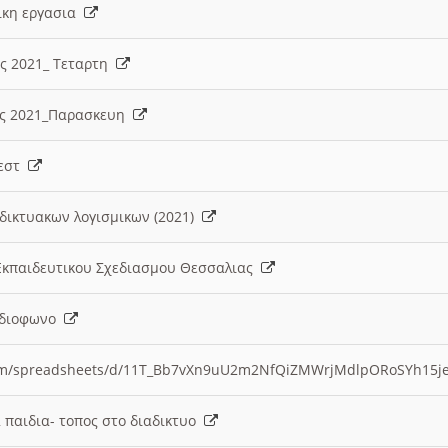
λικη εργασια
ες 2021_ Τεταρτη
ίες 2021_Παρασκευη
τεστ
δικτυακων λογισμικων (2021)
 Εκπαιδευτικου Σχεδιασμου Θεσσαλιας
Ραδιοφωνο
.com/spreadsheets/d/11T_Bb7vXn9uU2m2NfQiZMWrjMdlpORoSYh15j
α παιδια- τοπος στο διαδικτυο