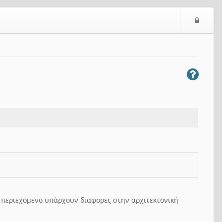
Ε
ί
σ
ο
δ
ο
ς
ο περιεχόμενο υπάρχουν διαφορες στην αρχιτεκτονική