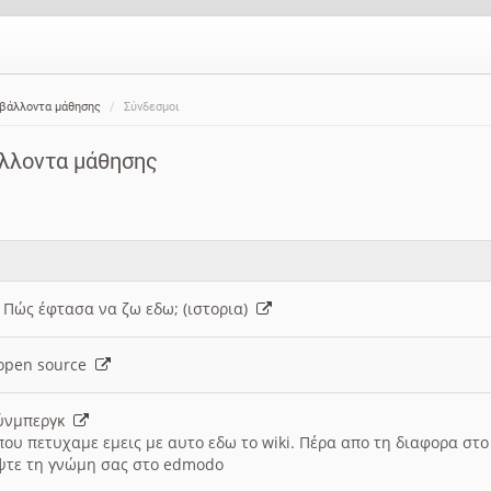
ιβάλλοντα μάθησης
Σύνδεσμοι
άλλοντα μάθησης
: Πώς έφτασα να ζω εδω; (ιστορια)
h open source
ούνμπεργκ
που πετυχαμε εμεις με αυτο εδω το wiki. Πέρα απο τη διαφορα στ
ψτε τη γνώμη σας στο edmodo