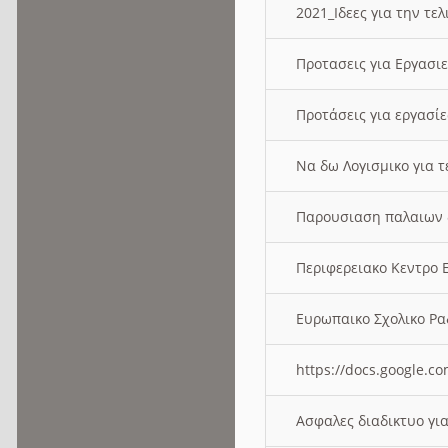
2021_Ιδεες για την τε
Προτασεις για Εργασι
Προτάσεις για εργασ
Να δω Λογισμικο για 
Παρουσιαση παλαιων 
Περιφερειακο Κεντρο
Ευρωπαικο Σχολικο 
https://docs.google
Ασφαλες διαδικτυο γι