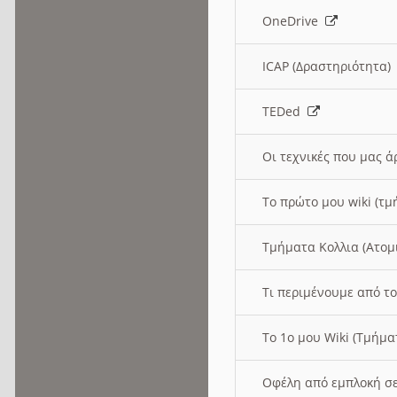
OneDrive
ICAP (Δραστηριότητα
TEDed
Οι τεχνικές που μας 
Το πρώτο μου wiki (τμ
Τμήματα Κολλια (Ατομ
Τι περιμένουμε από το
Το 1ο μου Wiki (Τμήμ
Οφέλη από εμπλοκή σε