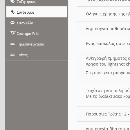
Συζητήσεις
Σύνδεσμοι
Οδηγιες χρησης της η
Συνομιλία
Δημιουργια μαθημάτω
Σύστημα Wiki
Ενας δασκαλος αστει
Τηλεσυνεργασία
Τοίχος
Αντιγραφή τμήματος ο
Χρηση του lightshot c
Στη συνεχεια μπορουν
Ταχύτατη και απλή σ
Με το διαδικτυακο κο
Παρουσίες Τρίτης 12 
Δημιουργία Βίντεο κα