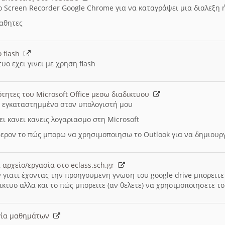
ο Screen Recorder Google Chrome για να καταγράψει μια διαλεξη 
μαθητες
ο flash
υο εχει γινει με χρηση flash
ότητες του Microsoft Office μεσω διαδικτυου
ι εγκαταστημμένο στον υπολογιστή μου
ει κανει κανεις λογαριασμο στη Microsoft
ερον το πώς μπορω να χρησιμοποιησω το Outlook για να δημιου
 αρχείο/εργασία στο eclass.sch.gr
 γιατι έχοντας την προηγουμενη γνωση του google drive μπορειτε 
ικτυο αλλα και το πώς μπορειτε (αν θελετε) να χρησιμοποιησετε το
υργία μαθημάτων