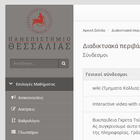
Αρχική Σελίδα
Διαδικτυακά περ
Διαδικτυακά περιβ
Σύνδεσμοι
Αναζήτηση
Αναζήτηση
Γενικοί σύνδεσμοι
Επιλογές Μαθήματος
wiki (Τμηματα Κολλια)
Ανακοινώσεις
Interactive video wit
Ασκήσεις
Βικιπαιδεια Γκρετα Τ
Βαθμολόγιο
Ας συγκρινουμε αυτο 
της πληροφορίας. Γρά
Γλωσσάριο