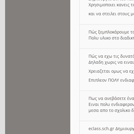
Χρησιμοποιει κανεις τ
και να στειλει στους 
Πώς ξεμπλοκάρουμε τ
Πολυ υλικο στο διαδικτ
Πώς να εχω τις δυνατ
Δηλαδη χωρις να εινα
Χρειαζεται ομως να εχ
Επιπλεον ΠΟΛΥ ενδιαφ
Πως να ανεβάσετε ένα
Ειναι πολυ ενδιαφερον
μεσα απο το σχολικο δ
eclass.sch.gr Δημιο