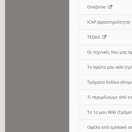
OneDrive
ICAP (Δραστηριότητα
TEDed
Οι τεχνικές που μας 
Το πρώτο μου wiki (τμ
Τμήματα Κολλια (Ατομ
Τι περιμένουμε από το
Το 1ο μου Wiki (Τμήμ
Οφέλη από εμπλοκή σε