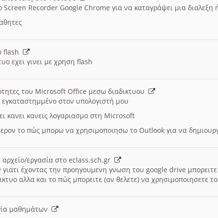
ο Screen Recorder Google Chrome για να καταγράψει μια διαλεξη 
μαθητες
ο flash
υο εχει γινει με χρηση flash
ότητες του Microsoft Office μεσω διαδικτυου
ι εγκαταστημμένο στον υπολογιστή μου
ει κανει κανεις λογαριασμο στη Microsoft
ερον το πώς μπορω να χρησιμοποιησω το Outlook για να δημιου
 αρχείο/εργασία στο eclass.sch.gr
 γιατι έχοντας την προηγουμενη γνωση του google drive μπορειτε 
ικτυο αλλα και το πώς μπορειτε (αν θελετε) να χρησιμοποιησετε το
υργία μαθημάτων