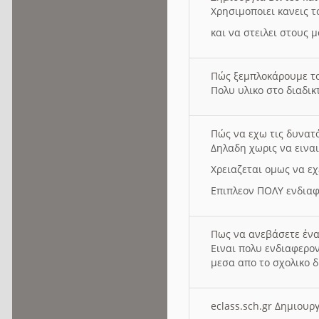
Χρησιμοποιει κανεις τ
και να στειλει στους 
Πώς ξεμπλοκάρουμε τ
Πολυ υλικο στο διαδικτ
Πώς να εχω τις δυνατ
Δηλαδη χωρις να εινα
Χρειαζεται ομως να εχ
Επιπλεον ΠΟΛΥ ενδιαφ
Πως να ανεβάσετε ένα
Ειναι πολυ ενδιαφερον
μεσα απο το σχολικο δ
eclass.sch.gr Δημιο