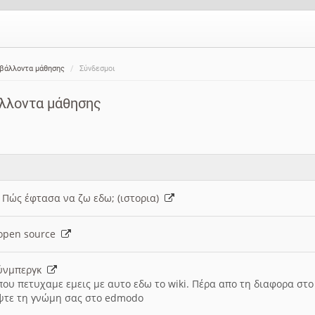
ιβάλλοντα μάθησης
Σύνδεσμοι
άλλοντα μάθησης
: Πώς έφτασα να ζω εδω; (ιστορια)
h open source
ούνμπεργκ
που πετυχαμε εμεις με αυτο εδω το wiki. Πέρα απο τη διαφορα στ
ψτε τη γνώμη σας στο edmodo