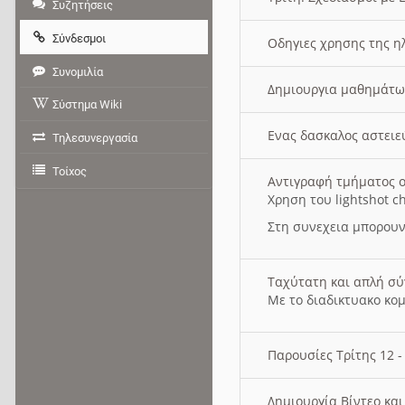
Συζητήσεις
Σύνδεσμοι
Οδηγιες χρησης της η
Συνομιλία
Δημιουργια μαθημάτω
Σύστημα Wiki
Ενας δασκαλος αστει
Τηλεσυνεργασία
Τοίχος
Αντιγραφή τμήματος ο
Χρηση του lightshot c
Στη συνεχεια μπορουν
Ταχύτατη και απλή σ
Με το διαδικτυακο κο
Παρουσίες Τρίτης 12 
Δημιουργία Βίντεο κα