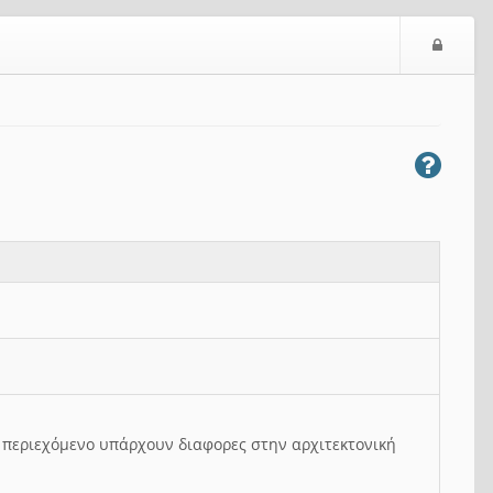
Ε
ί
σ
ο
δ
ο
ς
ο περιεχόμενο υπάρχουν διαφορες στην αρχιτεκτονική