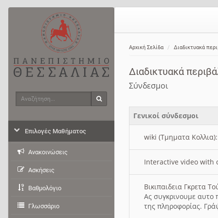
Αρχική Σελίδα
Διαδικτυακά περ
Διαδικτυακά περιβ
Σύνδεσμοι
Αναζήτηση
Αναζήτηση
Γενικοί σύνδεσμοι
Επιλογές Μαθήματος
wiki (Τμηματα Κολλια)
Ανακοινώσεις
Interactive video wit
Ασκήσεις
Βικιπαιδεια Γκρετα Τ
Βαθμολόγιο
Ας συγκρινουμε αυτο 
της πληροφορίας. Γρά
Γλωσσάριο