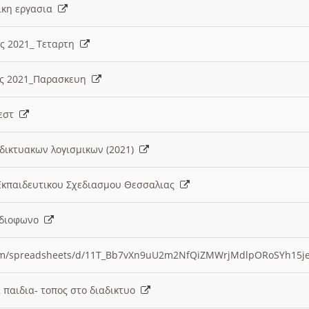
λικη εργασια
ες 2021_ Τεταρτη
ίες 2021_Παρασκευη
τεστ
δικτυακων λογισμικων (2021)
 Εκπαιδευτικου Σχεδιασμου Θεσσαλιας
Ραδιοφωνο
.com/spreadsheets/d/11T_Bb7vXn9uU2m2NfQiZMWrjMdlpORoSYh15j
α παιδια- τοπος στο διαδικτυο