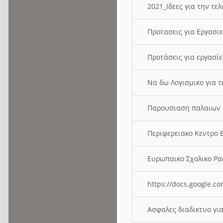
2021_Ιδεες για την τε
Προτασεις για Εργασι
Προτάσεις για εργασ
Να δω Λογισμικο για 
Παρουσιαση παλαιων 
Περιφερειακο Κεντρο
Ευρωπαικο Σχολικο 
https://docs.google
Ασφαλες διαδικτυο γι