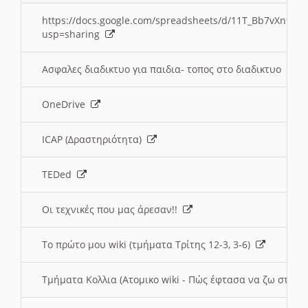
https://docs.google.com/spreadsheets/d/11T_Bb7vXn9
usp=sharing
Ασφαλες διαδικτυο για παιδια- τοπος στο διαδικτυο
OneDrive
ICAP (Δραστηριότητα)
TEDed
Οι τεχνικές που μας άρεσαν!!
Το πρώτο μου wiki (τμήματα Τρίτης 12-3, 3-6)
Τμήματα Κολλια (Ατομικο wiki - Πώς έφτασα να ζω στην 