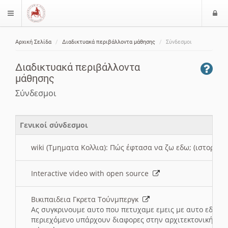
Ε
$langMenu
ί
Αρχική Σελίδα
Διαδικτυακά περιβάλλοντα μάθησης
Σύνδεσμοι
ο
ζήτηση
δ
Διαδικτυακά περιβάλλοντα
ο
μάθησης
ς
Σύνδεσμοι
Γενικοί σύνδεσμοι
wiki (Τμηματα Κολλια): Πώς έφτασα να ζω εδω; (ιστορια)
Interactive video with open source
Βικιπαιδεια Γκρετα Τούνμπεργκ
Ας συγκρινουμε αυτο που πετυχαμε εμεις με αυτο εδω το
περιεχόμενο υπάρχουν διαφορες στην αρχιτεκτονική της