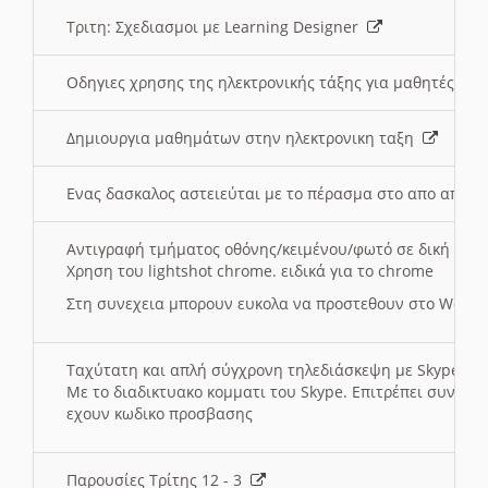
Τριτη: Σχεδιασμοι με Learning Designer
Οδηγιες χρησης της ηλεκτρονικής τάξης για μαθητές
Δημιουργια μαθημάτων στην ηλεκτρονικη ταξη
Ενας δασκαλος αστειεύται με το πέρασμα στο απο αποσ
Αντιγραφή τμήματος οθόνης/κειμένου/φωτό σε δική σας
Χρηση του lightshot chrome. ειδικά για το chrome
Στη συνεχεια μπορουν ευκολα να προστεθουν στο Word 
Ταχύτατη και απλή σύγχρονη τηλεδιάσκεψη με Skype
Με το διαδικτυακο κομματι του Skype. Επιτρέπει συνδε
εχουν κωδικο προσβασης
Παρουσίες Τρίτης 12 - 3