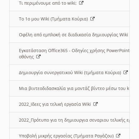
Τι περιμένουμε από το wiki;
Το 1ο μου Wiki (Τμήματα Κούρια)
Οφέλη από εμπλοκή σε διαδικασία δημιουργίας Wiki (Τ
Εγκατάσταση Office365 - Οδηγίες χρήσης PowerPoint γι
οθόνης
Δημιουργία συνεργατικού Wiki (τμήματα Κούρια)
Μια βιντεοδιδασκαλία για μοντάζ βίντεο μέσω του kden
2022_Ιδεες για τελική εργασία Wiki
2022_Πρότυπο για τη δημιουργια σεναριου τελικής εργα
Υποβολή μικρής εργασίας (Τμήματα Ραγάζου)