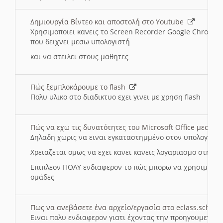
Δημιουργία Βίντεο και αποστολή στο Youtube
Χρησιμοποιει κανεις το Screen Recorder Google Chrome γ
που δειχνει μεσω υπολογιστή
και να στειλει στους μαθητες
Πώς ξεμπλοκάρουμε το flash
Πολυ υλικο στο διαδικτυο εχει γινει με χρηση flash
Πώς να εχω τις δυνατότητες του Microsoft Office μεσω 
Δηλαδη χωρις να ειναι εγκαταστημμένο στον υπολογιστή
Χρειαζεται ομως να εχει κανει κανεις λογαριασμο στη Mic
Επιπλεον ΠΟΛΥ ενδιαφερον το πώς μπορω να χρησιμοποι
ομάδες
Πως να ανεβάσετε ένα αρχείο/εργασία στο eclass.sch.gr
Ειναι πολυ ενδιαφερον γιατι έχοντας την προηγουμενη γ