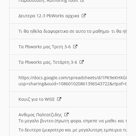
Παρουσιαση: Authoring tools
Δευτερα 12-3 PbWorks αρχικα
Τι θα ηθελα διαφορετικο σε αυτο το μαθημα- τι θα ηθελα
Τα Pbworks μας Τριτη 3-6
Τα Pbworks μας, Τετάρτη 3-6
https://docs.google.com/spreadsheets/d/1PK9eKHXGOJLZ
usp=sharing&ouid=108601020861396543722&rtpof=true
Κουιζ για το WISE
Ανθιμος Παλτατζιδης
Το μεγαλο βιντεο (πρωτη φορα, επρεπε να μαθει και το C
Το δευτερο (μικροτερο και με μεγαλυτερη εμπειρια τωρα)