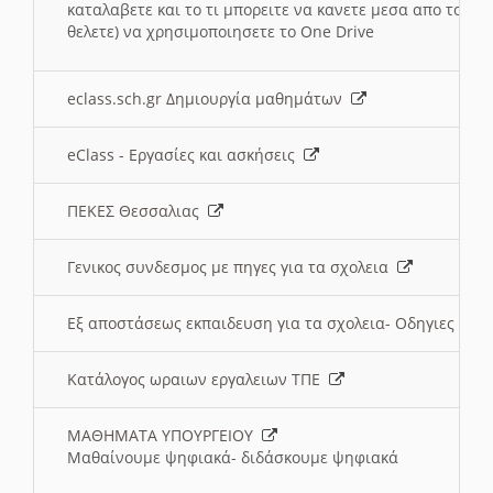
καταλαβετε και το τι μπορειτε να κανετε μεσα απο το σχο
θελετε) να χρησιμοποιησετε το One Drive
eclass.sch.gr Δημιουργία μαθημάτων
eClass - Εργασίες και ασκήσεις
ΠΕΚΕΣ Θεσσαλιας
Γενικος συνδεσμος με πηγες για τα σχολεια
Εξ αποστάσεως εκπαιδευση για τα σχολεια- Οδηγιες
Κατάλογος ωραιων εργαλειων ΤΠΕ
ΜΑΘΗΜΑΤΑ ΥΠΟΥΡΓΕΙΟΥ
Μαθαίνουμε ψηφιακά- διδάσκουμε ψηφιακά