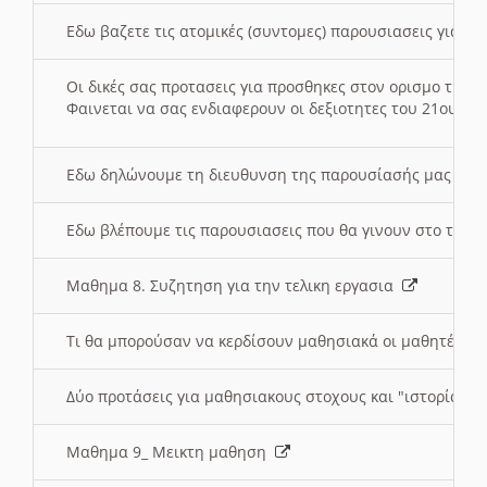
Εδω βαζετε τις ατομικές (συντομες) παρουσιασεις για κ
Οι δικές σας προτασεις για προσθηκες στον ορισμο της
Φαινεται να σας ενδιαφερουν οι δεξιοτητες του 21ου αι
Εδω δηλώνουμε τη διευθυνση της παρουσίασής μας στ
Εδω βλέπουμε τις παρουσιασεις που θα γινουν στο τμη
Μαθημα 8. Συζητηση για την τελικη εργασια
Τι θα μπορούσαν να κερδίσουν μαθησιακά οι μαθητές/τρ
Δύο προτάσεις για μαθησιακους στοχους και "ιστορία" μ
Μαθημα 9_ Μεικτη μαθηση