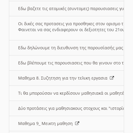
Εδω βαζετε τις ατομικές (συντομες) παρουσιασεις για κ
Οι δικές σας προτασεις για προσθηκες στον ορισμο της
Φαινεται να σας ενδιαφερουν οι δεξιοτητες του 21ου αι
Εδω δηλώνουμε τη διευθυνση της παρουσίασής μας στ
Εδω βλέπουμε τις παρουσιασεις που θα γινουν στο τμη
Μαθημα 8. Συζητηση για την τελικη εργασια
Τι θα μπορούσαν να κερδίσουν μαθησιακά οι μαθητές/τρ
Δύο προτάσεις για μαθησιακους στοχους και "ιστορία" μ
Μαθημα 9_ Μεικτη μαθηση