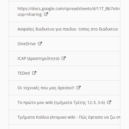
https://docs.google.com/spreadsheets/d/11T_Bb7vXn9
usp=sharing
Ασφαλες διαδικτυο για παιδια- τοπος στο διαδικτυο
OneDrive
ICAP (Δραστηριότητα)
TEDed
Οι τεχνικές που μας άρεσαν!!
Το πρώτο μου wiki (τμήματα Τρίτης 12-3, 3-6)
Τμήματα Κολλια (Ατομικο wiki - Πώς έφτασα να ζω στην 