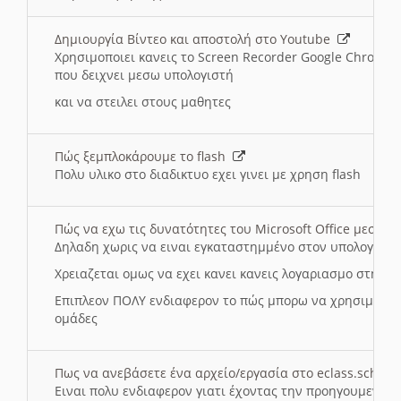
Δημιουργία Βίντεο και αποστολή στο Youtube
Χρησιμοποιει κανεις το Screen Recorder Google Chrome γ
που δειχνει μεσω υπολογιστή
και να στειλει στους μαθητες
Πώς ξεμπλοκάρουμε το flash
Πολυ υλικο στο διαδικτυο εχει γινει με χρηση flash
Πώς να εχω τις δυνατότητες του Microsoft Office μεσω 
Δηλαδη χωρις να ειναι εγκαταστημμένο στον υπολογιστή
Χρειαζεται ομως να εχει κανει κανεις λογαριασμο στη Mic
Επιπλεον ΠΟΛΥ ενδιαφερον το πώς μπορω να χρησιμοποι
ομάδες
Πως να ανεβάσετε ένα αρχείο/εργασία στο eclass.sch.gr
Ειναι πολυ ενδιαφερον γιατι έχοντας την προηγουμενη γ