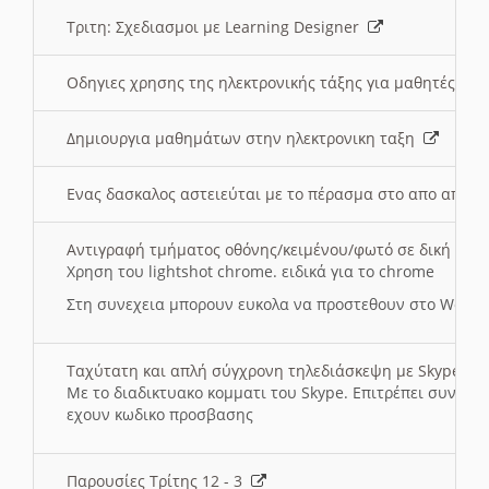
Τριτη: Σχεδιασμοι με Learning Designer
Οδηγιες χρησης της ηλεκτρονικής τάξης για μαθητές
Δημιουργια μαθημάτων στην ηλεκτρονικη ταξη
Ενας δασκαλος αστειεύται με το πέρασμα στο απο αποσ
Αντιγραφή τμήματος οθόνης/κειμένου/φωτό σε δική σας
Χρηση του lightshot chrome. ειδικά για το chrome
Στη συνεχεια μπορουν ευκολα να προστεθουν στο Word 
Ταχύτατη και απλή σύγχρονη τηλεδιάσκεψη με Skype
Με το διαδικτυακο κομματι του Skype. Επιτρέπει συνδε
εχουν κωδικο προσβασης
Παρουσίες Τρίτης 12 - 3