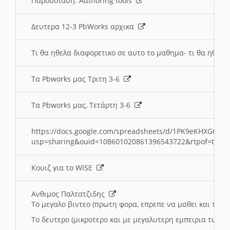
Παρουσιαση: Authoring tools
Δευτερα 12-3 PbWorks αρχικα
Τι θα ηθελα διαφορετικο σε αυτο το μαθημα- τι θα ηθελα
Τα Pbworks μας Τριτη 3-6
Τα Pbworks μας, Τετάρτη 3-6
https://docs.google.com/spreadsheets/d/1PK9eKHXGOJLZ
usp=sharing&ouid=108601020861396543722&rtpof=true
Κουιζ για το WISE
Ανθιμος Παλτατζιδης
Το μεγαλο βιντεο (πρωτη φορα, επρεπε να μαθει και το C
Το δευτερο (μικροτερο και με μεγαλυτερη εμπειρια τωρα)