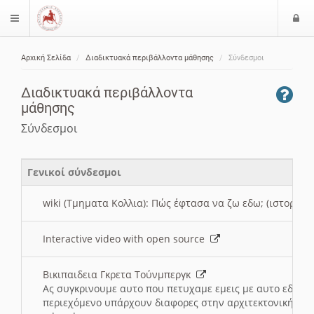
Ε
$langMenu
ί
Αρχική Σελίδα
Διαδικτυακά περιβάλλοντα μάθησης
Σύνδεσμοι
ο
ζήτηση
δ
Διαδικτυακά περιβάλλοντα
ο
μάθησης
ς
Σύνδεσμοι
Γενικοί σύνδεσμοι
wiki (Τμηματα Κολλια): Πώς έφτασα να ζω εδω; (ιστορια)
Interactive video with open source
Βικιπαιδεια Γκρετα Τούνμπεργκ
Ας συγκρινουμε αυτο που πετυχαμε εμεις με αυτο εδω το
περιεχόμενο υπάρχουν διαφορες στην αρχιτεκτονική της