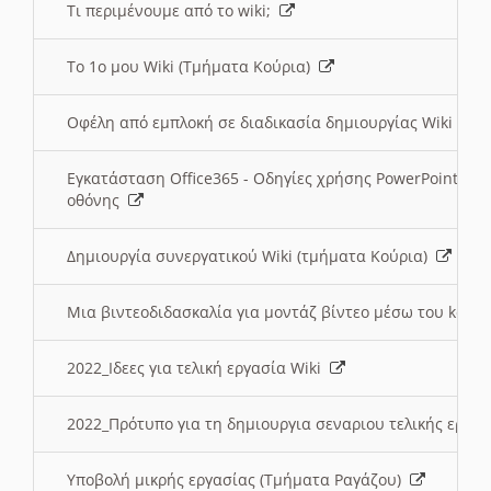
Τι περιμένουμε από το wiki;
Το 1ο μου Wiki (Τμήματα Κούρια)
Οφέλη από εμπλοκή σε διαδικασία δημιουργίας Wiki (Τ
Εγκατάσταση Office365 - Οδηγίες χρήσης PowerPoint γι
οθόνης
Δημιουργία συνεργατικού Wiki (τμήματα Κούρια)
Μια βιντεοδιδασκαλία για μοντάζ βίντεο μέσω του kden
2022_Ιδεες για τελική εργασία Wiki
2022_Πρότυπο για τη δημιουργια σεναριου τελικής εργα
Υποβολή μικρής εργασίας (Τμήματα Ραγάζου)