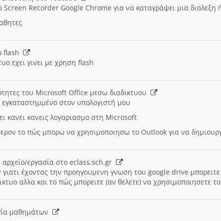
ο Screen Recorder Google Chrome για να καταγράψει μια διαλεξη 
μαθητες
ο flash
υο εχει γινει με χρηση flash
ότητες του Microsoft Office μεσω διαδικτυου
ι εγκαταστημμένο στον υπολογιστή μου
ει κανει κανεις λογαριασμο στη Microsoft
ερον το πώς μπορω να χρησιμοποιησω το Outlook για να δημιου
 αρχείο/εργασία στο eclass.sch.gr
 γιατι έχοντας την προηγουμενη γνωση του google drive μπορειτε 
ικτυο αλλα και το πώς μπορειτε (αν θελετε) να χρησιμοποιησετε το
υργία μαθημάτων