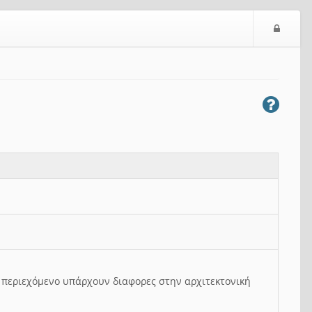
Ε
ί
σ
ο
δ
ο
ς
ο περιεχόμενο υπάρχουν διαφορες στην αρχιτεκτονική