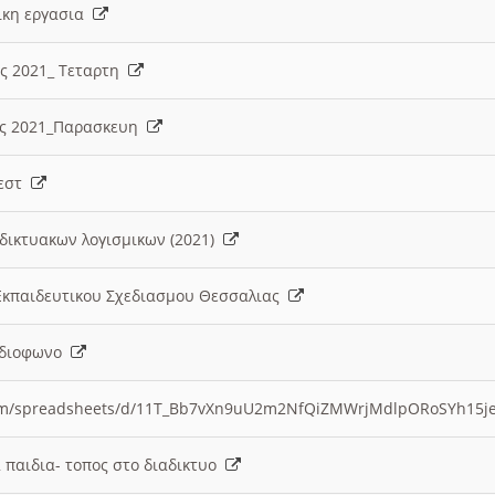
λικη εργασια
ες 2021_ Τεταρτη
ίες 2021_Παρασκευη
τεστ
δικτυακων λογισμικων (2021)
 Εκπαιδευτικου Σχεδιασμου Θεσσαλιας
Ραδιοφωνο
.com/spreadsheets/d/11T_Bb7vXn9uU2m2NfQiZMWrjMdlpORoSYh15j
α παιδια- τοπος στο διαδικτυο