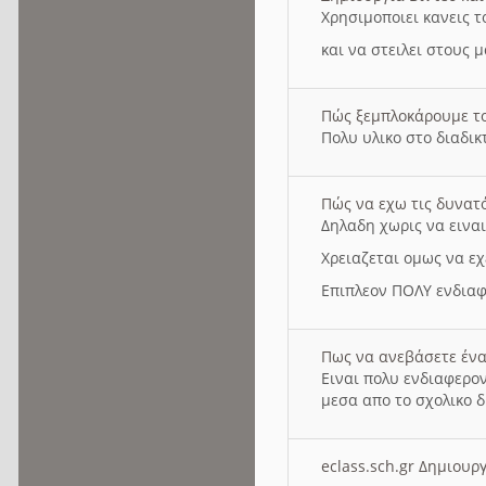
Χρησιμοποιει κανεις τ
και να στειλει στους 
Πώς ξεμπλοκάρουμε τ
Πολυ υλικο στο διαδικτ
Πώς να εχω τις δυνατ
Δηλαδη χωρις να εινα
Χρειαζεται ομως να εχ
Επιπλεον ΠΟΛΥ ενδιαφ
Πως να ανεβάσετε ένα
Ειναι πολυ ενδιαφερον
μεσα απο το σχολικο δ
eclass.sch.gr Δημιο