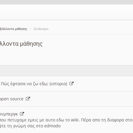
ιβάλλοντα μάθησης
Σύνδεσμοι
άλλοντα μάθησης
: Πώς έφτασα να ζω εδω; (ιστορια)
h open source
ούνμπεργκ
που πετυχαμε εμεις με αυτο εδω το wiki. Πέρα απο τη διαφορα στ
ψτε τη γνώμη σας στο edmodo