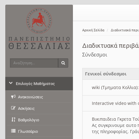
Αρχική Σελίδα
Διαδικτυακά περ
Διαδικτυακά περιβ
Σύνδεσμοι
Αναζήτηση
Αναζήτηση
Γενικοί σύνδεσμοι
Επιλογές Μαθήματος
wiki (Τμηματα Κολλια)
Ανακοινώσεις
Interactive video wit
Ασκήσεις
Βικιπαιδεια Γκρετα Τ
Βαθμολόγιο
Ας συγκρινουμε αυτο 
της πληροφορίας. Γρά
Γλωσσάριο