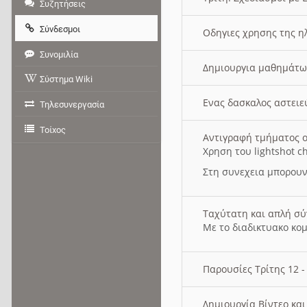
Συζητήσεις
Σύνδεσμοι
Οδηγιες χρησης της η
Συνομιλία
Δημιουργια μαθημάτω
Σύστημα Wiki
Ενας δασκαλος αστει
Τηλεσυνεργασία
Τοίχος
Αντιγραφή τμήματος ο
Χρηση του lightshot c
Στη συνεχεια μπορουν
Ταχύτατη και απλή σ
Με το διαδικτυακο κο
Παρουσίες Τρίτης 12 
Δημιουργία Βίντεο κα