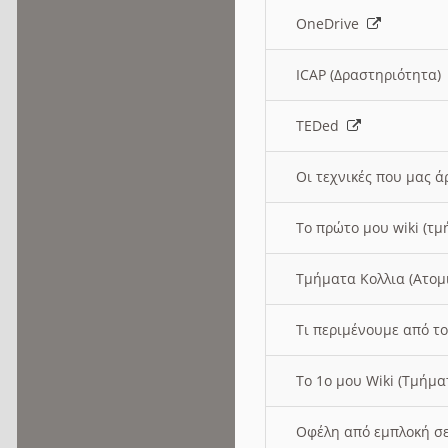
OneDrive
ICAP (Δραστηριότητα
TEDed
Οι τεχνικές που μας 
Το πρώτο μου wiki (τμ
Τμήματα Κολλια (Ατομ
Τι περιμένουμε από το
Το 1ο μου Wiki (Τμήμ
Οφέλη από εμπλοκή σε