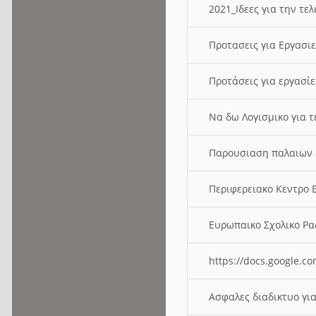
2021_Ιδεες για την τε
Προτασεις για Εργασι
Προτάσεις για εργασ
Να δω Λογισμικο για 
Παρουσιαση παλαιων 
Περιφερειακο Κεντρο
Ευρωπαικο Σχολικο 
https://docs.google
Ασφαλες διαδικτυο γι