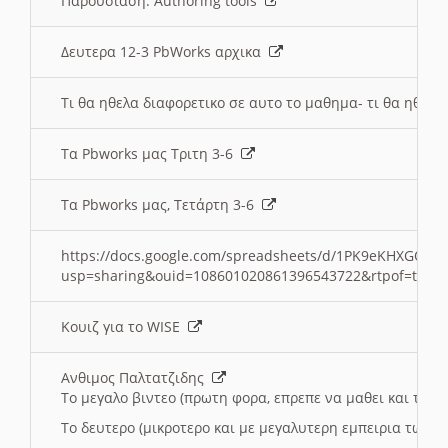
Παρουσιαση: Authoring tools
Δευτερα 12-3 PbWorks αρχικα
Τι θα ηθελα διαφορετικο σε αυτο το μαθημα- τι θα ηθελα
Τα Pbworks μας Τριτη 3-6
Τα Pbworks μας, Τετάρτη 3-6
https://docs.google.com/spreadsheets/d/1PK9eKHXGOJLZ
usp=sharing&ouid=108601020861396543722&rtpof=true
Κουιζ για το WISE
Ανθιμος Παλτατζιδης
Το μεγαλο βιντεο (πρωτη φορα, επρεπε να μαθει και το C
Το δευτερο (μικροτερο και με μεγαλυτερη εμπειρια τωρα)