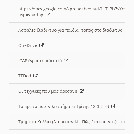
https://docs.google.com/spreadsheets/d/11T_Bb7vXn9
usp=sharing
Ασφαλες διαδικτυο για παιδια- τοπος στο διαδικτυο
OneDrive
ICAP (Δραστηριότητα)
TEDed
Οι τεχνικές που μας άρεσαν!!
Το πρώτο μου wiki (τμήματα Τρίτης 12-3, 3-6)
Τμήματα Κολλια (Ατομικο wiki - Πώς έφτασα να ζω στην 