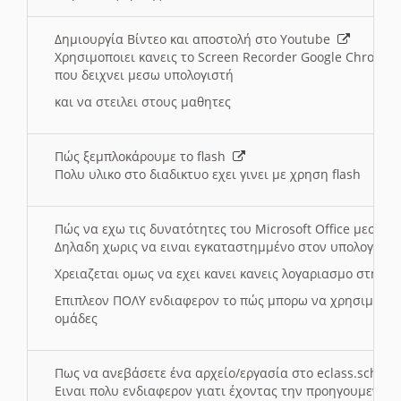
Δημιουργία Βίντεο και αποστολή στο Youtube
Χρησιμοποιει κανεις το Screen Recorder Google Chrome γ
που δειχνει μεσω υπολογιστή
και να στειλει στους μαθητες
Πώς ξεμπλοκάρουμε το flash
Πολυ υλικο στο διαδικτυο εχει γινει με χρηση flash
Πώς να εχω τις δυνατότητες του Microsoft Office μεσω 
Δηλαδη χωρις να ειναι εγκαταστημμένο στον υπολογιστή
Χρειαζεται ομως να εχει κανει κανεις λογαριασμο στη Mic
Επιπλεον ΠΟΛΥ ενδιαφερον το πώς μπορω να χρησιμοποι
ομάδες
Πως να ανεβάσετε ένα αρχείο/εργασία στο eclass.sch.gr
Ειναι πολυ ενδιαφερον γιατι έχοντας την προηγουμενη γ