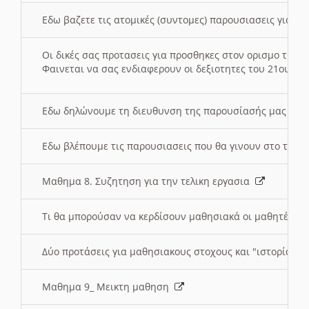
Εδω βαζετε τις ατομικές (συντομες) παρουσιασεις για κ
Οι δικές σας προτασεις για προσθηκες στον ορισμο της
Φαινεται να σας ενδιαφερουν οι δεξιοτητες του 21ου αι
Εδω δηλώνουμε τη διευθυνση της παρουσίασής μας στ
Εδω βλέπουμε τις παρουσιασεις που θα γινουν στο τμη
Μαθημα 8. Συζητηση για την τελικη εργασια
Τι θα μπορούσαν να κερδίσουν μαθησιακά οι μαθητές/τρ
Δύο προτάσεις για μαθησιακους στοχους και "ιστορία" μ
Μαθημα 9_ Μεικτη μαθηση