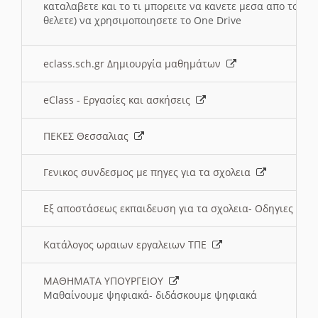
καταλαβετε και το τι μπορειτε να κανετε μεσα απο το σχο
θελετε) να χρησιμοποιησετε το One Drive
eclass.sch.gr Δημιουργία μαθημάτων
eClass - Εργασίες και ασκήσεις
ΠΕΚΕΣ Θεσσαλιας
Γενικος συνδεσμος με πηγες για τα σχολεια
Εξ αποστάσεως εκπαιδευση για τα σχολεια- Οδηγιες
Κατάλογος ωραιων εργαλειων ΤΠΕ
ΜΑΘΗΜΑΤΑ ΥΠΟΥΡΓΕΙΟΥ
Μαθαίνουμε ψηφιακά- διδάσκουμε ψηφιακά