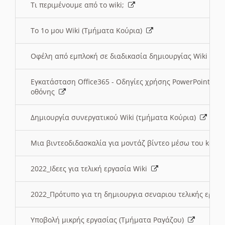
Τι περιμένουμε από το wiki;
Το 1ο μου Wiki (Τμήματα Κούρια)
Οφέλη από εμπλοκή σε διαδικασία δημιουργίας Wiki (Τ
Εγκατάσταση Office365 - Οδηγίες χρήσης PowerPoint γι
οθόνης
Δημιουργία συνεργατικού Wiki (τμήματα Κούρια)
Μια βιντεοδιδασκαλία για μοντάζ βίντεο μέσω του kden
2022_Ιδεες για τελική εργασία Wiki
2022_Πρότυπο για τη δημιουργια σεναριου τελικής εργα
Υποβολή μικρής εργασίας (Τμήματα Ραγάζου)