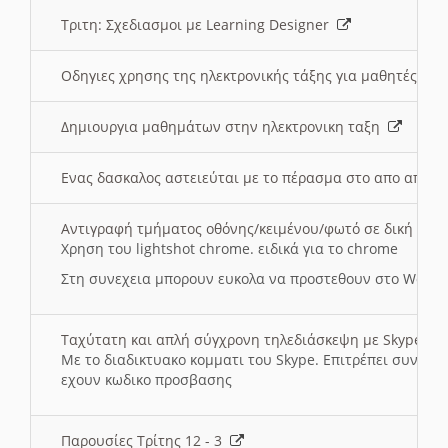
Τριτη: Σχεδιασμοι με Learning Designer
Οδηγιες χρησης της ηλεκτρονικής τάξης για μαθητές
Δημιουργια μαθημάτων στην ηλεκτρονικη ταξη
Ενας δασκαλος αστειεύται με το πέρασμα στο απο αποσ
Αντιγραφή τμήματος οθόνης/κειμένου/φωτό σε δική σας
Χρηση του lightshot chrome. ειδικά για το chrome
Στη συνεχεια μπορουν ευκολα να προστεθουν στο Word 
Ταχύτατη και απλή σύγχρονη τηλεδιάσκεψη με Skype
Με το διαδικτυακο κομματι του Skype. Επιτρέπει συνδε
εχουν κωδικο προσβασης
Παρουσίες Τρίτης 12 - 3