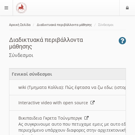
Ε
$langMenu
ί
Αρχική Σελίδα
Διαδικτυακά περιβάλλοντα μάθησης
Σύνδεσμοι
ο
ζήτηση
δ
Διαδικτυακά περιβάλλοντα
ο
μάθησης
ς
Σύνδεσμοι
Γενικοί σύνδεσμοι
wiki (Τμηματα Κολλια): Πώς έφτασα να ζω εδω; (ιστορια)
Interactive video with open source
Βικιπαιδεια Γκρετα Τούνμπεργκ
Ας συγκρινουμε αυτο που πετυχαμε εμεις με αυτο εδω το
περιεχόμενο υπάρχουν διαφορες στην αρχιτεκτονική της