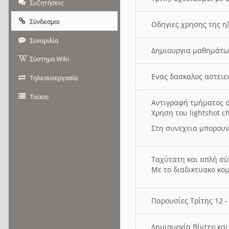
Συζητήσεις
Σύνδεσμοι
Οδηγιες χρησης της η
Συνομιλία
Δημιουργια μαθημάτω
Σύστημα Wiki
Ενας δασκαλος αστει
Τηλεσυνεργασία
Τοίχος
Αντιγραφή τμήματος ο
Χρηση του lightshot c
Στη συνεχεια μπορουν
Ταχύτατη και απλή σ
Με το διαδικτυακο κο
Παρουσίες Τρίτης 12 
Δημιουργία Βίντεο κα