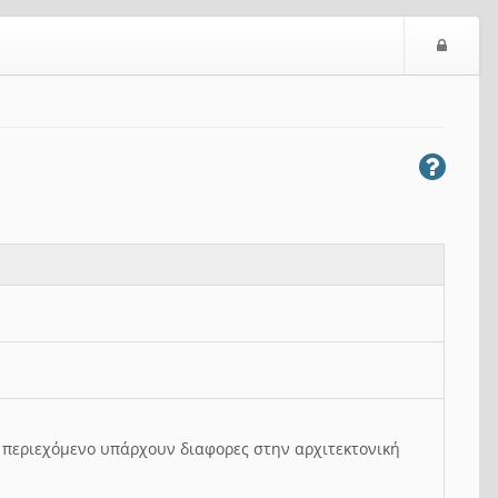
Ε
ί
σ
ο
δ
ο
ς
ο περιεχόμενο υπάρχουν διαφορες στην αρχιτεκτονική