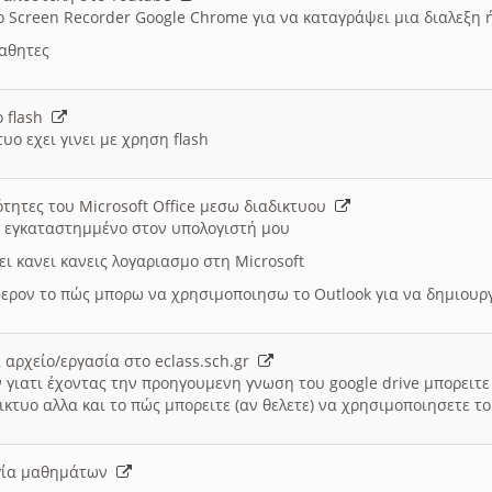
ο Screen Recorder Google Chrome για να καταγράψει μια διαλεξη 
μαθητες
ο flash
υο εχει γινει με χρηση flash
ότητες του Microsoft Office μεσω διαδικτυου
ι εγκαταστημμένο στον υπολογιστή μου
ει κανει κανεις λογαριασμο στη Microsoft
ερον το πώς μπορω να χρησιμοποιησω το Outlook για να δημιου
 αρχείο/εργασία στο eclass.sch.gr
 γιατι έχοντας την προηγουμενη γνωση του google drive μπορειτε 
ικτυο αλλα και το πώς μπορειτε (αν θελετε) να χρησιμοποιησετε το
υργία μαθημάτων