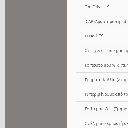
OneDrive
ICAP (Δραστηριότητα
TEDed
Οι τεχνικές που μας 
Το πρώτο μου wiki (τμ
Τμήματα Κολλια (Ατομ
Τι περιμένουμε από το
Το 1ο μου Wiki (Τμήμ
Οφέλη από εμπλοκή σε