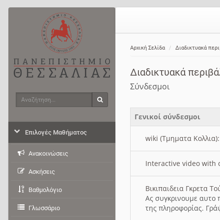
Αρχική Σελίδα
Διαδικτυακά περ
Διαδικτυακά περιβ
Σύνδεσμοι
Αναζήτηση
Αναζήτηση
Γενικοί σύνδεσμοι
Επιλογές Μαθήματος
wiki (Τμηματα Κολλια)
Ανακοινώσεις
Interactive video wit
Ασκήσεις
Βικιπαιδεια Γκρετα Τ
Βαθμολόγιο
Ας συγκρινουμε αυτο 
της πληροφορίας. Γρά
Γλωσσάριο