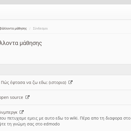
ιβάλλοντα μάθησης
Σύνδεσμοι
άλλοντα μάθησης
: Πώς έφτασα να ζω εδω; (ιστορια)
h open source
ούνμπεργκ
που πετυχαμε εμεις με αυτο εδω το wiki. Πέρα απο τη διαφορα στ
ψτε τη γνώμη σας στο edmodo