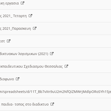
λικη εργασια
ες 2021_ Τεταρτη
ίες 2021_Παρασκευη
τεστ
δικτυακων λογισμικων (2021)
 Εκπαιδευτικου Σχεδιασμου Θεσσαλιας
Ραδιοφωνο
.com/spreadsheets/d/11T_Bb7vXn9uU2m2NfQiZMWrjMdlpORoSYh15j
α παιδια- τοπος στο διαδικτυο