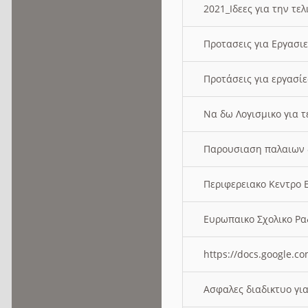
2021_Ιδεες για την τε
Προτασεις για Εργασι
Προτάσεις για εργασ
Να δω Λογισμικο για 
Παρουσιαση παλαιων 
Περιφερειακο Κεντρο
Ευρωπαικο Σχολικο 
https://docs.google
Ασφαλες διαδικτυο γι