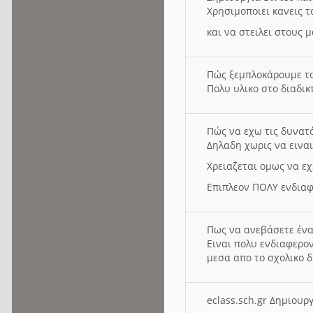
Χρησιμοποιει κανεις τ
και να στειλει στους 
Πώς ξεμπλοκάρουμε τ
Πολυ υλικο στο διαδικτ
Πώς να εχω τις δυνατ
Δηλαδη χωρις να εινα
Χρειαζεται ομως να εχ
Επιπλεον ΠΟΛΥ ενδιαφ
Πως να ανεβάσετε ένα
Ειναι πολυ ενδιαφερον
μεσα απο το σχολικο δ
eclass.sch.gr Δημιο