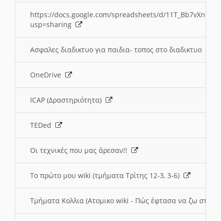
https://docs.google.com/spreadsheets/d/11T_Bb7vXn9
usp=sharing
Ασφαλες διαδικτυο για παιδια- τοπος στο διαδικτυο
OneDrive
ICAP (Δραστηριότητα)
TEDed
Οι τεχνικές που μας άρεσαν!!
Το πρώτο μου wiki (τμήματα Τρίτης 12-3, 3-6)
Τμήματα Κολλια (Ατομικο wiki - Πώς έφτασα να ζω στην 