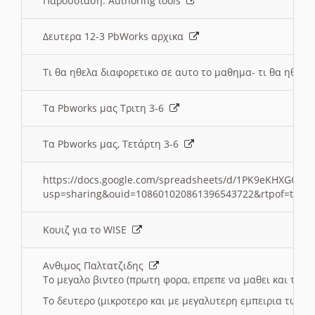
Παρουσιαση: Authoring tools
Δευτερα 12-3 PbWorks αρχικα
Τι θα ηθελα διαφορετικο σε αυτο το μαθημα- τι θα ηθελα
Τα Pbworks μας Τριτη 3-6
Τα Pbworks μας, Τετάρτη 3-6
https://docs.google.com/spreadsheets/d/1PK9eKHXGOJLZ
usp=sharing&ouid=108601020861396543722&rtpof=true
Κουιζ για το WISE
Ανθιμος Παλτατζιδης
Το μεγαλο βιντεο (πρωτη φορα, επρεπε να μαθει και το C
Το δευτερο (μικροτερο και με μεγαλυτερη εμπειρια τωρα)