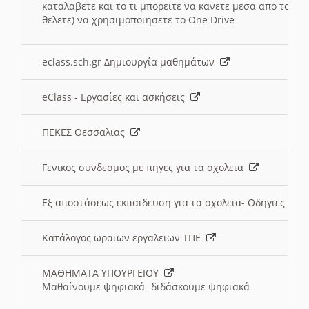
καταλαβετε και το τι μπορειτε να κανετε μεσα απο το σχο
θελετε) να χρησιμοποιησετε το One Drive
eclass.sch.gr Δημιουργία μαθημάτων
eClass - Εργασίες και ασκήσεις
ΠΕΚΕΣ Θεσσαλιας
Γενικος συνδεσμος με πηγες για τα σχολεια
Εξ αποστάσεως εκπαιδευση για τα σχολεια- Οδηγιες
Κατάλογος ωραιων εργαλειων ΤΠΕ
ΜΑΘΗΜΑΤΑ ΥΠΟΥΡΓΕΙΟΥ
Μαθαίνουμε ψηφιακά- διδάσκουμε ψηφιακά