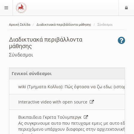
Ε
$langMenu
ί
Αρχική Σελίδα
Διαδικτυακά περιβάλλοντα μάθησης
Σύνδεσμοι
ο
ζήτηση
δ
Διαδικτυακά περιβάλλοντα
ο
μάθησης
ς
Σύνδεσμοι
Γενικοί σύνδεσμοι
wiki (Τμηματα Κολλια): Πώς έφτασα να ζω εδω; (ιστορια)
Interactive video with open source
Βικιπαιδεια Γκρετα Τούνμπεργκ
Ας συγκρινουμε αυτο που πετυχαμε εμεις με αυτο εδω το
περιεχόμενο υπάρχουν διαφορες στην αρχιτεκτονική της