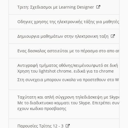
Τριτη: Σχεδιασμοι με Learning Designer
Οδηγιες χρησης της ηλεκτρονικής τάξης για μαθητές
Δημιουργια μαθημάτων στην ηλεκτρονικη ταξη
Ενας δασκαλος αστειεύται με το πέρασμα στο απο αποσ
Αντιγραφή τμήματος οθόνης/κειμένου/φωτό σε δική σας
Χρηση του lightshot chrome. ειδικά για το chrome
Στη συνεχεια μπορουν ευκολα να προστεθουν στο Word 
Ταχύτατη και απλή σύγχρονη τηλεδιάσκεψη με Skype
Με το διαδικτυακο κομματι του Skype. Επιτρέπει συνδε
εχουν κωδικο προσβασης
Παρουσίες Τρίτης 12 - 3