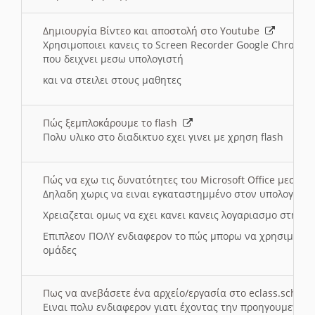
Δημιουργία Βίντεο και αποστολή στο Youtube
Χρησιμοποιει κανεις το Screen Recorder Google Chrome γ
που δειχνει μεσω υπολογιστή
και να στειλει στους μαθητες
Πώς ξεμπλοκάρουμε το flash
Πολυ υλικο στο διαδικτυο εχει γινει με χρηση flash
Πώς να εχω τις δυνατότητες του Microsoft Office μεσω 
Δηλαδη χωρις να ειναι εγκαταστημμένο στον υπολογιστή
Χρειαζεται ομως να εχει κανει κανεις λογαριασμο στη Mic
Επιπλεον ΠΟΛΥ ενδιαφερον το πώς μπορω να χρησιμοποι
ομάδες
Πως να ανεβάσετε ένα αρχείο/εργασία στο eclass.sch.gr
Ειναι πολυ ενδιαφερον γιατι έχοντας την προηγουμενη γ