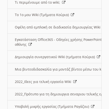
Τι περιμένουμε από το wiki;
Το 1ο μου Wiki (Τμήματα Κούρια)
Οφέλη από εμπλοκή σε διαδικασία δημιουργίας Wiki (Τ
Εγκατάσταση Office365 - Οδηγίες χρήσης PowerPoint γι
οθόνης
Δημιουργία συνεργατικού Wiki (τμήματα Κούρια)
Μια βιντεοδιδασκαλία για μοντάζ βίντεο μέσω του kden
2022_Ιδεες για τελική εργασία Wiki
2022_Πρότυπο για τη δημιουργια σεναριου τελικής εργα
Υποβολή μικρής εργασίας (Τμήματα Ραγάζου)