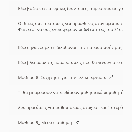
Εδω βαζετε τις ατομικές (συντομες) παρουσιασεις για κ
Οι δικές σας προτασεις για προσθηκες στον ορισμο της
Φαινεται να σας ενδιαφερουν οι δεξιοτητες του 21ου αι
Εδω δηλώνουμε τη διευθυνση της παρουσίασής μας στ
Εδω βλέπουμε τις παρουσιασεις που θα γινουν στο τμη
Μαθημα 8. Συζητηση για την τελικη εργασια
Τι θα μπορούσαν να κερδίσουν μαθησιακά οι μαθητές/τρ
Δύο προτάσεις για μαθησιακους στοχους και "ιστορία" μ
Μαθημα 9_ Μεικτη μαθηση