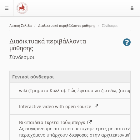
Ε
$langMenu
ί
Αρχική Σελίδα
Διαδικτυακά περιβάλλοντα μάθησης
Σύνδεσμοι
ο
ζήτηση
δ
Διαδικτυακά περιβάλλοντα
ο
μάθησης
ς
Σύνδεσμοι
Γενικοί σύνδεσμοι
wiki (Τμηματα Κολλια): Πώς έφτασα να ζω εδω; (ιστορια)
Interactive video with open source
Βικιπαιδεια Γκρετα Τούνμπεργκ
Ας συγκρινουμε αυτο που πετυχαμε εμεις με αυτο εδω το
περιεχόμενο υπάρχουν διαφορες στην αρχιτεκτονική της