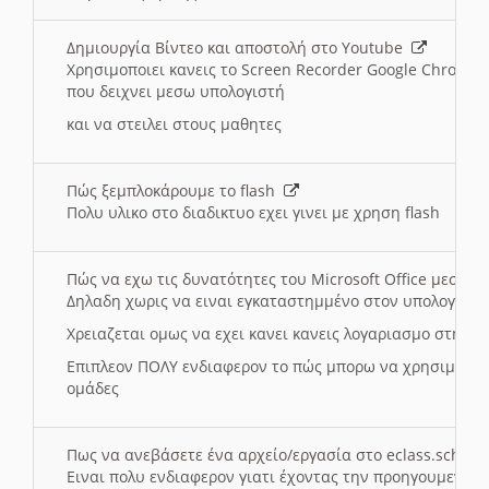
Δημιουργία Βίντεο και αποστολή στο Youtube
Χρησιμοποιει κανεις το Screen Recorder Google Chrome γ
που δειχνει μεσω υπολογιστή
και να στειλει στους μαθητες
Πώς ξεμπλοκάρουμε το flash
Πολυ υλικο στο διαδικτυο εχει γινει με χρηση flash
Πώς να εχω τις δυνατότητες του Microsoft Office μεσω 
Δηλαδη χωρις να ειναι εγκαταστημμένο στον υπολογιστή
Χρειαζεται ομως να εχει κανει κανεις λογαριασμο στη Mic
Επιπλεον ΠΟΛΥ ενδιαφερον το πώς μπορω να χρησιμοποι
ομάδες
Πως να ανεβάσετε ένα αρχείο/εργασία στο eclass.sch.gr
Ειναι πολυ ενδιαφερον γιατι έχοντας την προηγουμενη γ