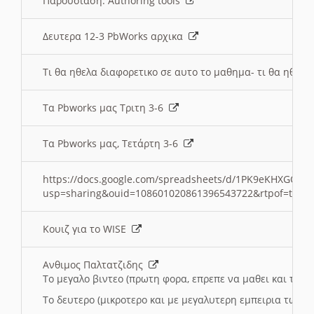
Παρουσιαση: Authoring tools
Δευτερα 12-3 PbWorks αρχικα
Τι θα ηθελα διαφορετικο σε αυτο το μαθημα- τι θα ηθελα
Τα Pbworks μας Τριτη 3-6
Τα Pbworks μας, Τετάρτη 3-6
https://docs.google.com/spreadsheets/d/1PK9eKHXGOJLZ
usp=sharing&ouid=108601020861396543722&rtpof=true
Κουιζ για το WISE
Ανθιμος Παλτατζιδης
Το μεγαλο βιντεο (πρωτη φορα, επρεπε να μαθει και το C
Το δευτερο (μικροτερο και με μεγαλυτερη εμπειρια τωρα)