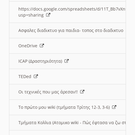
https://docs.google.com/spreadsheets/d/11T_Bb7vXn9
usp=sharing
Ασφαλες διαδικτυο για παιδια- τοπος στο διαδικτυο
OneDrive
ICAP (Δραστηριότητα)
TEDed
Οι τεχνικές που μας άρεσαν!!
Το πρώτο μου wiki (τμήματα Τρίτης 12-3, 3-6)
Τμήματα Κολλια (Ατομικο wiki - Πώς έφτασα να ζω στην 