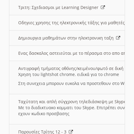
Τριτη: Σχεδιασμοι με Learning Designer
Οδηγιες χρησης της ηλεκτρονικής τάξης για μαθητές
Δημιουργια μαθημάτων στην ηλεκτρονικη ταξη
Ενας δασκαλος αστειεύται με το πέρασμα στο απο αποσ
Αντιγραφή τμήματος οθόνης/κειμένου/φωτό σε δική σας
Χρηση του lightshot chrome. ειδικά για το chrome
Στη συνεχεια μπορουν ευκολα να προστεθουν στο Word 
Ταχύτατη και απλή σύγχρονη τηλεδιάσκεψη με Skype
Με το διαδικτυακο κομματι του Skype. Επιτρέπει συνδε
εχουν κωδικο προσβασης
Παρουσίες Τρίτης 12 - 3