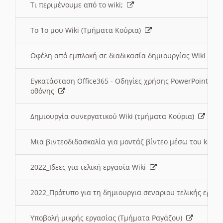
Τι περιμένουμε από το wiki;
Το 1ο μου Wiki (Τμήματα Κούρια)
Οφέλη από εμπλοκή σε διαδικασία δημιουργίας Wiki (Τ
Εγκατάσταση Office365 - Οδηγίες χρήσης PowerPoint γι
οθόνης
Δημιουργία συνεργατικού Wiki (τμήματα Κούρια)
Μια βιντεοδιδασκαλία για μοντάζ βίντεο μέσω του kden
2022_Ιδεες για τελική εργασία Wiki
2022_Πρότυπο για τη δημιουργια σεναριου τελικής εργα
Υποβολή μικρής εργασίας (Τμήματα Ραγάζου)