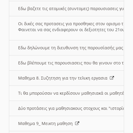
Εδω βαζετε τις ατομικές (συντομες) παρουσιασεις για κ
Οι δικές σας προτασεις για προσθηκες στον ορισμο της
Φαινεται να σας ενδιαφερουν οι δεξιοτητες του 21ου αι
Εδω δηλώνουμε τη διευθυνση της παρουσίασής μας στ
Εδω βλέπουμε τις παρουσιασεις που θα γινουν στο τμη
Μαθημα 8. Συζητηση για την τελικη εργασια
Τι θα μπορούσαν να κερδίσουν μαθησιακά οι μαθητές/τρ
Δύο προτάσεις για μαθησιακους στοχους και "ιστορία" μ
Μαθημα 9_ Μεικτη μαθηση