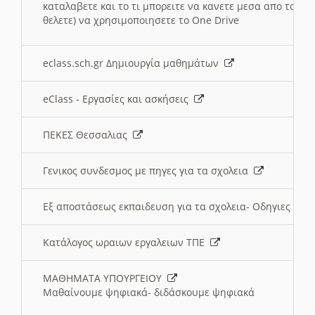
καταλαβετε και το τι μπορειτε να κανετε μεσα απο το σχο
θελετε) να χρησιμοποιησετε το One Drive
eclass.sch.gr Δημιουργία μαθημάτων
eClass - Εργασίες και ασκήσεις
ΠΕΚΕΣ Θεσσαλιας
Γενικος συνδεσμος με πηγες για τα σχολεια
Εξ αποστάσεως εκπαιδευση για τα σχολεια- Οδηγιες
Κατάλογος ωραιων εργαλειων ΤΠΕ
ΜΑΘΗΜΑΤΑ ΥΠΟΥΡΓΕΙΟΥ
Μαθαίνουμε ψηφιακά- διδάσκουμε ψηφιακά