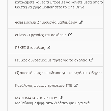
καταλαβετε και το τι μπορειτε να κανετε μεσα απο το σχο
θελετε) να χρησιμοποιησετε το One Drive
eclass.sch.gr Δημιουργία μαθημάτων
eClass - Εργασίες και ασκήσεις
ΠΕΚΕΣ Θεσσαλιας
Γενικος συνδεσμος με πηγες για τα σχολεια
Εξ αποστάσεως εκπαιδευση για τα σχολεια- Οδηγιες
Κατάλογος ωραιων εργαλειων ΤΠΕ
ΜΑΘΗΜΑΤΑ ΥΠΟΥΡΓΕΙΟΥ
Μαθαίνουμε ψηφιακά- διδάσκουμε ψηφιακά