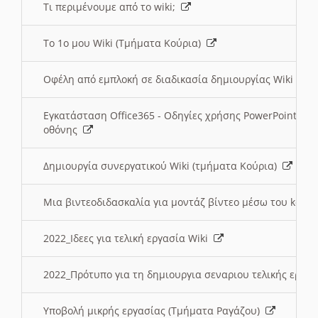
Τι περιμένουμε από το wiki;
Το 1ο μου Wiki (Τμήματα Κούρια)
Οφέλη από εμπλοκή σε διαδικασία δημιουργίας Wiki (Τ
Εγκατάσταση Office365 - Οδηγίες χρήσης PowerPoint γι
οθόνης
Δημιουργία συνεργατικού Wiki (τμήματα Κούρια)
Μια βιντεοδιδασκαλία για μοντάζ βίντεο μέσω του kden
2022_Ιδεες για τελική εργασία Wiki
2022_Πρότυπο για τη δημιουργια σεναριου τελικής εργα
Υποβολή μικρής εργασίας (Τμήματα Ραγάζου)