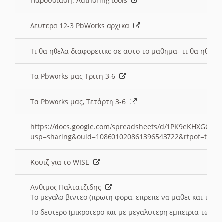
Παρουσιαση: Authoring tools
Δευτερα 12-3 PbWorks αρχικα
Τι θα ηθελα διαφορετικο σε αυτο το μαθημα- τι θα ηθελα
Τα Pbworks μας Τριτη 3-6
Τα Pbworks μας, Τετάρτη 3-6
https://docs.google.com/spreadsheets/d/1PK9eKHXGOJLZ
usp=sharing&ouid=108601020861396543722&rtpof=true
Κουιζ για το WISE
Ανθιμος Παλτατζιδης
Το μεγαλο βιντεο (πρωτη φορα, επρεπε να μαθει και το C
Το δευτερο (μικροτερο και με μεγαλυτερη εμπειρια τωρα)