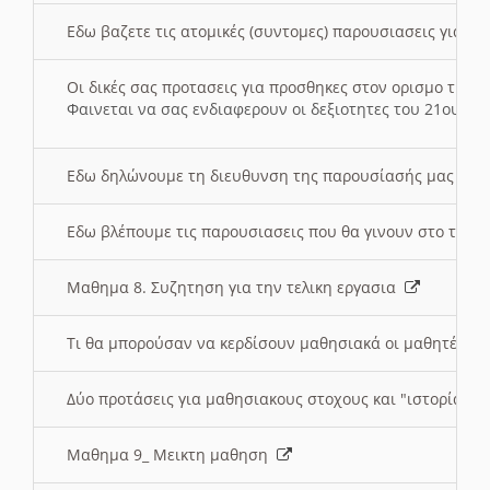
Εδω βαζετε τις ατομικές (συντομες) παρουσιασεις για κ
Οι δικές σας προτασεις για προσθηκες στον ορισμο της
Φαινεται να σας ενδιαφερουν οι δεξιοτητες του 21ου αι
Εδω δηλώνουμε τη διευθυνση της παρουσίασής μας στ
Εδω βλέπουμε τις παρουσιασεις που θα γινουν στο τμη
Μαθημα 8. Συζητηση για την τελικη εργασια
Τι θα μπορούσαν να κερδίσουν μαθησιακά οι μαθητές/τρ
Δύο προτάσεις για μαθησιακους στοχους και "ιστορία" μ
Μαθημα 9_ Μεικτη μαθηση