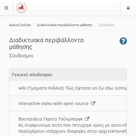
Ε
$langMenu
ί
Αρχική Σελίδα
Διαδικτυακά περιβάλλοντα μάθησης
Σύνδεσμοι
ο
ζήτηση
δ
Διαδικτυακά περιβάλλοντα
ο
μάθησης
ς
Σύνδεσμοι
Γενικοί σύνδεσμοι
wiki (Τμηματα Κολλια): Πώς έφτασα να ζω εδω; (ιστορια)
Interactive video with open source
Βικιπαιδεια Γκρετα Τούνμπεργκ
Ας συγκρινουμε αυτο που πετυχαμε εμεις με αυτο εδω το
περιεχόμενο υπάρχουν διαφορες στην αρχιτεκτονική της