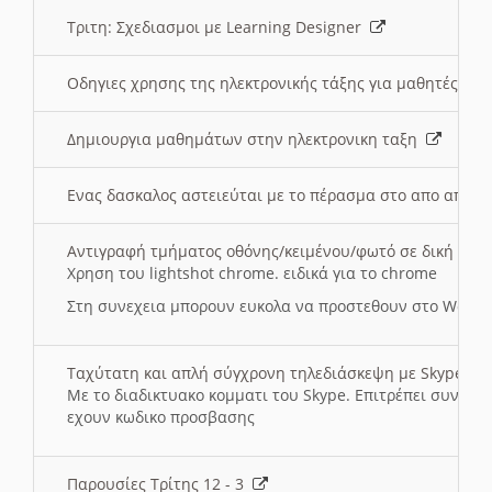
Τριτη: Σχεδιασμοι με Learning Designer
Οδηγιες χρησης της ηλεκτρονικής τάξης για μαθητές
Δημιουργια μαθημάτων στην ηλεκτρονικη ταξη
Ενας δασκαλος αστειεύται με το πέρασμα στο απο αποσ
Αντιγραφή τμήματος οθόνης/κειμένου/φωτό σε δική σας
Χρηση του lightshot chrome. ειδικά για το chrome
Στη συνεχεια μπορουν ευκολα να προστεθουν στο Word 
Ταχύτατη και απλή σύγχρονη τηλεδιάσκεψη με Skype
Με το διαδικτυακο κομματι του Skype. Επιτρέπει συνδε
εχουν κωδικο προσβασης
Παρουσίες Τρίτης 12 - 3