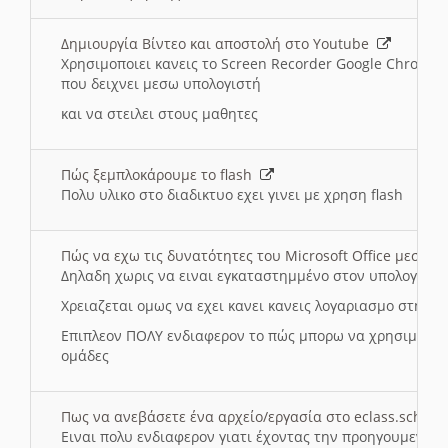
Δημιουργία Βίντεο και αποστολή στο Youtube
Χρησιμοποιει κανεις το Screen Recorder Google Chrome γ
που δειχνει μεσω υπολογιστή
και να στειλει στους μαθητες
Πώς ξεμπλοκάρουμε το flash
Πολυ υλικο στο διαδικτυο εχει γινει με χρηση flash
Πώς να εχω τις δυνατότητες του Microsoft Office μεσω 
Δηλαδη χωρις να ειναι εγκαταστημμένο στον υπολογιστή
Χρειαζεται ομως να εχει κανει κανεις λογαριασμο στη Mic
Επιπλεον ΠΟΛΥ ενδιαφερον το πώς μπορω να χρησιμοποι
ομάδες
Πως να ανεβάσετε ένα αρχείο/εργασία στο eclass.sch.gr
Ειναι πολυ ενδιαφερον γιατι έχοντας την προηγουμενη γ