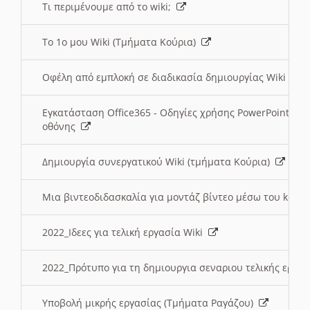
Τι περιμένουμε από το wiki;
Το 1ο μου Wiki (Τμήματα Κούρια)
Οφέλη από εμπλοκή σε διαδικασία δημιουργίας Wiki (Τ
Εγκατάσταση Office365 - Οδηγίες χρήσης PowerPoint γι
οθόνης
Δημιουργία συνεργατικού Wiki (τμήματα Κούρια)
Μια βιντεοδιδασκαλία για μοντάζ βίντεο μέσω του kden
2022_Ιδεες για τελική εργασία Wiki
2022_Πρότυπο για τη δημιουργια σεναριου τελικής εργα
Υποβολή μικρής εργασίας (Τμήματα Ραγάζου)