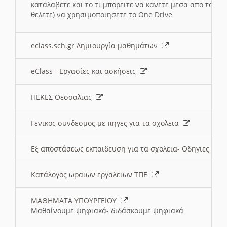
καταλαβετε και το τι μπορειτε να κανετε μεσα απο το σχο
θελετε) να χρησιμοποιησετε το One Drive
eclass.sch.gr Δημιουργία μαθημάτων
eClass - Εργασίες και ασκήσεις
ΠΕΚΕΣ Θεσσαλιας
Γενικος συνδεσμος με πηγες για τα σχολεια
Εξ αποστάσεως εκπαιδευση για τα σχολεια- Οδηγιες
Κατάλογος ωραιων εργαλειων ΤΠΕ
ΜΑΘΗΜΑΤΑ ΥΠΟΥΡΓΕΙΟΥ
Μαθαίνουμε ψηφιακά- διδάσκουμε ψηφιακά