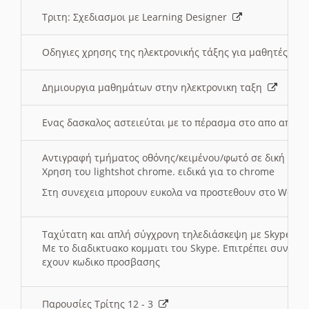
Τριτη: Σχεδιασμοι με Learning Designer
Οδηγιες χρησης της ηλεκτρονικής τάξης για μαθητές
Δημιουργια μαθημάτων στην ηλεκτρονικη ταξη
Ενας δασκαλος αστειεύται με το πέρασμα στο απο αποσ
Αντιγραφή τμήματος οθόνης/κειμένου/φωτό σε δική σας
Χρηση του lightshot chrome. ειδικά για το chrome
Στη συνεχεια μπορουν ευκολα να προστεθουν στο Word 
Ταχύτατη και απλή σύγχρονη τηλεδιάσκεψη με Skype
Με το διαδικτυακο κομματι του Skype. Επιτρέπει συνδε
εχουν κωδικο προσβασης
Παρουσίες Τρίτης 12 - 3