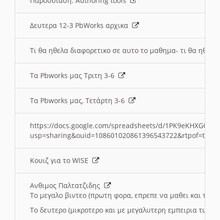
Παρουσιαση: Authoring tools
Δευτερα 12-3 PbWorks αρχικα
Τι θα ηθελα διαφορετικο σε αυτο το μαθημα- τι θα ηθελα
Τα Pbworks μας Τριτη 3-6
Τα Pbworks μας, Τετάρτη 3-6
https://docs.google.com/spreadsheets/d/1PK9eKHXGOJLZ
usp=sharing&ouid=108601020861396543722&rtpof=true
Κουιζ για το WISE
Ανθιμος Παλτατζιδης
Το μεγαλο βιντεο (πρωτη φορα, επρεπε να μαθει και το C
Το δευτερο (μικροτερο και με μεγαλυτερη εμπειρια τωρα)