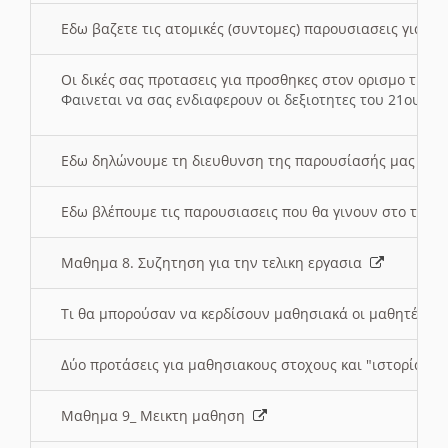
Εδω βαζετε τις ατομικές (συντομες) παρουσιασεις για κ
Οι δικές σας προτασεις για προσθηκες στον ορισμο της
Φαινεται να σας ενδιαφερουν οι δεξιοτητες του 21ου αι
Εδω δηλώνουμε τη διευθυνση της παρουσίασής μας στ
Εδω βλέπουμε τις παρουσιασεις που θα γινουν στο τμη
Μαθημα 8. Συζητηση για την τελικη εργασια
Τι θα μπορούσαν να κερδίσουν μαθησιακά οι μαθητές/τρ
Δύο προτάσεις για μαθησιακους στοχους και "ιστορία" μ
Μαθημα 9_ Μεικτη μαθηση