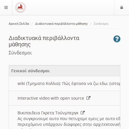
Ε
$langMenu
ί
Αρχική Σελίδα
Διαδικτυακά περιβάλλοντα μάθησης
Σύνδεσμοι
ο
ζήτηση
δ
Διαδικτυακά περιβάλλοντα
ο
μάθησης
ς
Σύνδεσμοι
Γενικοί σύνδεσμοι
wiki (Τμηματα Κολλια): Πώς έφτασα να ζω εδω; (ιστορια)
Interactive video with open source
Βικιπαιδεια Γκρετα Τούνμπεργκ
Ας συγκρινουμε αυτο που πετυχαμε εμεις με αυτο εδω το
περιεχόμενο υπάρχουν διαφορες στην αρχιτεκτονική της