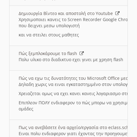
Δημιουργία Βίντεο και αποστολή στο Youtube
Χρησιμοποιει κανεις το Screen Recorder Google Chrome γ
που δειχνει μεσω υπολογιστή
και να στειλει στους μαθητες
Πώς ξεμπλοκάρουμε το flash
Πολυ υλικο στο διαδικτυο εχει γινει με χρηση flash
Πώς να εχω τις δυνατότητες του Microsoft Office μεσω 
Δηλαδη χωρις να ειναι εγκαταστημμένο στον υπολογιστή
Χρειαζεται ομως να εχει κανει κανεις λογαριασμο στη Mic
Επιπλεον ΠΟΛΥ ενδιαφερον το πώς μπορω να χρησιμοποι
ομάδες
Πως να ανεβάσετε ένα αρχείο/εργασία στο eclass.sch.gr
Ειναι πολυ ενδιαφερον γιατι έχοντας την προηγουμενη γ