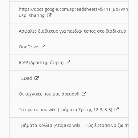
https://docs.google.com/spreadsheets/d/11T_Bb7vXn9
usp=sharing
Ασφαλες διαδικτυο για παιδια- τοπος στο διαδικτυο
OneDrive
ICAP (Δραστηριότητα)
TEDed
Οι τεχνικές που μας άρεσαν!!
Το πρώτο μου wiki (τμήματα Τρίτης 12-3, 3-6)
Τμήματα Κολλια (Ατομικο wiki - Πώς έφτασα να ζω στην 