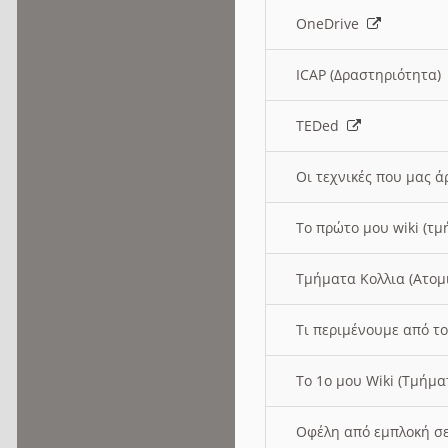
OneDrive
ICAP (Δραστηριότητα
TEDed
Οι τεχνικές που μας 
Το πρώτο μου wiki (τμ
Τμήματα Κολλια (Ατομ
Τι περιμένουμε από το
Το 1ο μου Wiki (Τμήμ
Οφέλη από εμπλοκή σε