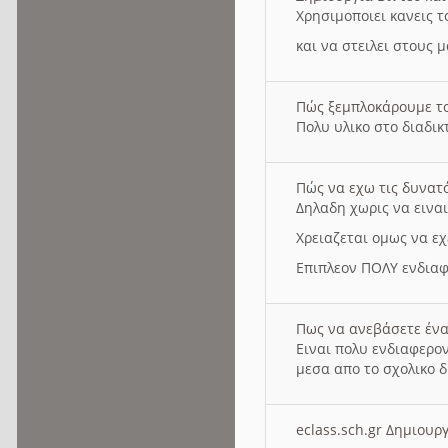
Χρησιμοποιει κανεις τ
και να στειλει στους 
Πώς ξεμπλοκάρουμε τ
Πολυ υλικο στο διαδικτ
Πώς να εχω τις δυνατ
Δηλαδη χωρις να εινα
Χρειαζεται ομως να εχ
Επιπλεον ΠΟΛΥ ενδιαφ
Πως να ανεβάσετε ένα
Ειναι πολυ ενδιαφερον
μεσα απο το σχολικο δ
eclass.sch.gr Δημιο