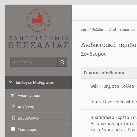
Αρχική Σελίδα
Διαδικτυακά περ
Διαδικτυακά περιβ
Σύνδεσμοι
Αναζήτηση
Αναζήτηση
Γενικοί σύνδεσμοι
Επιλογές Μαθήματος
wiki (Τμηματα Κολλια)
Ανακοινώσεις
Interactive video wit
Ασκήσεις
Βικιπαιδεια Γκρετα Τ
Βαθμολόγιο
Ας συγκρινουμε αυτο 
της πληροφορίας. Γρά
Γλωσσάριο