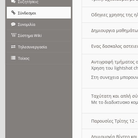
Συζητήσεις
Σύνδεσμοι
Οδηγιες χρησης της η
Συνομιλία
Δημιουργια μαθημάτω
Σύστημα Wiki
Ενας δασκαλος αστει
Τηλεσυνεργασία
Τοίχος
Αντιγραφή τμήματος ο
Χρηση του lightshot c
Στη συνεχεια μπορουν
Ταχύτατη και απλή σ
Με το διαδικτυακο κο
Παρουσίες Τρίτης 12 
Δημιουργία Βίντεο κα