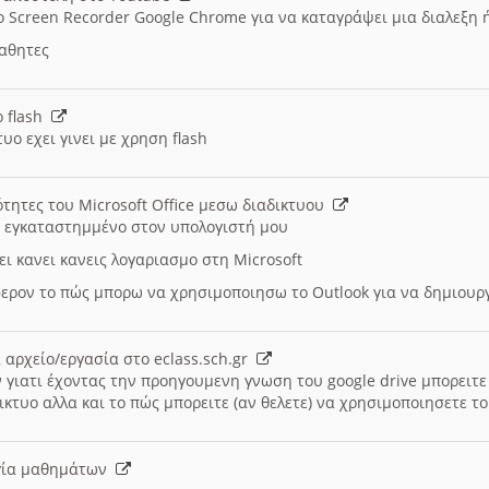
ο Screen Recorder Google Chrome για να καταγράψει μια διαλεξη 
μαθητες
ο flash
υο εχει γινει με χρηση flash
ότητες του Microsoft Office μεσω διαδικτυου
ι εγκαταστημμένο στον υπολογιστή μου
ει κανει κανεις λογαριασμο στη Microsoft
ερον το πώς μπορω να χρησιμοποιησω το Outlook για να δημιου
 αρχείο/εργασία στο eclass.sch.gr
 γιατι έχοντας την προηγουμενη γνωση του google drive μπορειτε 
ικτυο αλλα και το πώς μπορειτε (αν θελετε) να χρησιμοποιησετε το
υργία μαθημάτων