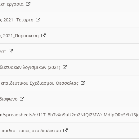
λικη εργασια
ες 2021_ Τεταρτη
ίες 2021_Παρασκευη
τεστ
δικτυακων λογισμικων (2021)
 Εκπαιδευτικου Σχεδιασμου Θεσσαλιας
Ραδιοφωνο
.com/spreadsheets/d/11T_Bb7vXn9uU2m2NfQiZMWrjMdlpORoSYh15j
α παιδια- τοπος στο διαδικτυο