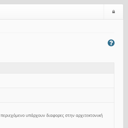
Ε
ί
σ
ο
δ
ο
ς
ο περιεχόμενο υπάρχουν διαφορες στην αρχιτεκτονική