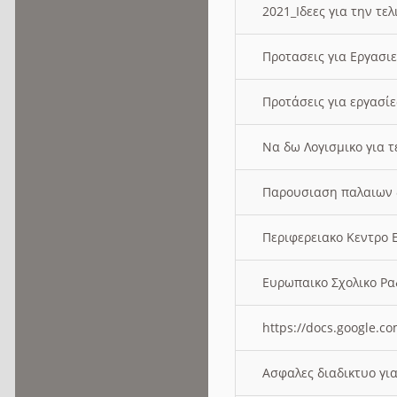
2021_Ιδεες για την τε
Προτασεις για Εργασι
Προτάσεις για εργασ
Να δω Λογισμικο για 
Παρουσιαση παλαιων 
Περιφερειακο Κεντρο
Ευρωπαικο Σχολικο 
https://docs.google
Ασφαλες διαδικτυο γι