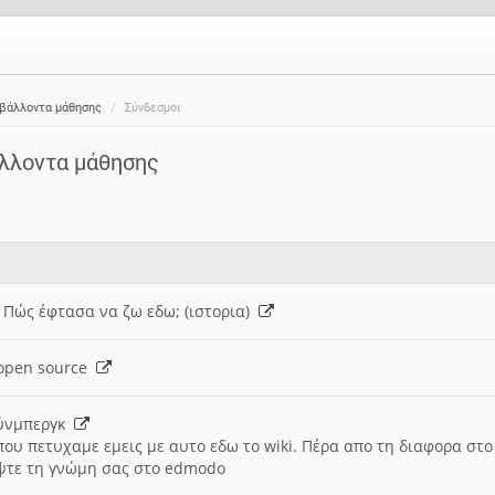
ιβάλλοντα μάθησης
Σύνδεσμοι
άλλοντα μάθησης
: Πώς έφτασα να ζω εδω; (ιστορια)
h open source
ούνμπεργκ
που πετυχαμε εμεις με αυτο εδω το wiki. Πέρα απο τη διαφορα στ
ψτε τη γνώμη σας στο edmodo