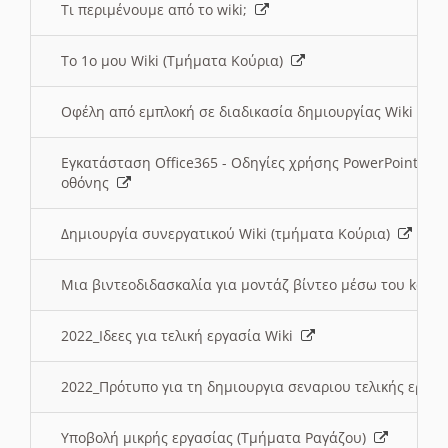
Τι περιμένουμε από το wiki;
Το 1ο μου Wiki (Τμήματα Κούρια)
Οφέλη από εμπλοκή σε διαδικασία δημιουργίας Wiki (Τ
Εγκατάσταση Office365 - Οδηγίες χρήσης PowerPoint γι
οθόνης
Δημιουργία συνεργατικού Wiki (τμήματα Κούρια)
Μια βιντεοδιδασκαλία για μοντάζ βίντεο μέσω του kden
2022_Ιδεες για τελική εργασία Wiki
2022_Πρότυπο για τη δημιουργια σεναριου τελικής εργα
Υποβολή μικρής εργασίας (Τμήματα Ραγάζου)