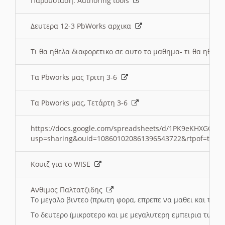
Παρουσιαση: Authoring tools
Δευτερα 12-3 PbWorks αρχικα
Τι θα ηθελα διαφορετικο σε αυτο το μαθημα- τι θα ηθελα
Τα Pbworks μας Τριτη 3-6
Τα Pbworks μας, Τετάρτη 3-6
https://docs.google.com/spreadsheets/d/1PK9eKHXGOJLZ
usp=sharing&ouid=108601020861396543722&rtpof=true
Κουιζ για το WISE
Ανθιμος Παλτατζιδης
Το μεγαλο βιντεο (πρωτη φορα, επρεπε να μαθει και το C
Το δευτερο (μικροτερο και με μεγαλυτερη εμπειρια τωρα)