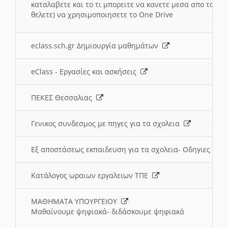
καταλαβετε και το τι μπορειτε να κανετε μεσα απο το σχο
θελετε) να χρησιμοποιησετε το One Drive
eclass.sch.gr Δημιουργία μαθημάτων
eClass - Εργασίες και ασκήσεις
ΠΕΚΕΣ Θεσσαλιας
Γενικος συνδεσμος με πηγες για τα σχολεια
Εξ αποστάσεως εκπαιδευση για τα σχολεια- Οδηγιες
Κατάλογος ωραιων εργαλειων ΤΠΕ
ΜΑΘΗΜΑΤΑ ΥΠΟΥΡΓΕΙΟΥ
Μαθαίνουμε ψηφιακά- διδάσκουμε ψηφιακά