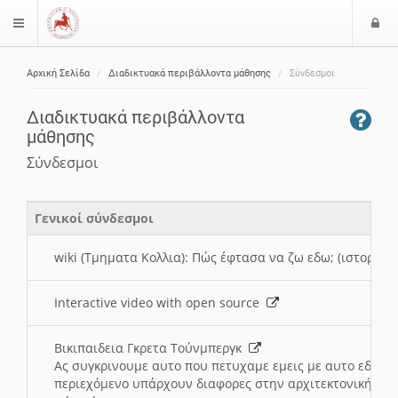
Ε
$langMenu
ί
Αρχική Σελίδα
Διαδικτυακά περιβάλλοντα μάθησης
Σύνδεσμοι
ο
ζήτηση
δ
Διαδικτυακά περιβάλλοντα
ο
μάθησης
ς
Σύνδεσμοι
Γενικοί σύνδεσμοι
wiki (Τμηματα Κολλια): Πώς έφτασα να ζω εδω; (ιστορια)
Interactive video with open source
Βικιπαιδεια Γκρετα Τούνμπεργκ
Ας συγκρινουμε αυτο που πετυχαμε εμεις με αυτο εδω το
περιεχόμενο υπάρχουν διαφορες στην αρχιτεκτονική της