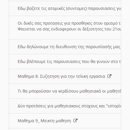
Εδω βαζετε τις ατομικές (συντομες) παρουσιασεις για κ
Οι δικές σας προτασεις για προσθηκες στον ορισμο της
Φαινεται να σας ενδιαφερουν οι δεξιοτητες του 21ου αι
Εδω δηλώνουμε τη διευθυνση της παρουσίασής μας στ
Εδω βλέπουμε τις παρουσιασεις που θα γινουν στο τμη
Μαθημα 8. Συζητηση για την τελικη εργασια
Τι θα μπορούσαν να κερδίσουν μαθησιακά οι μαθητές/τρ
Δύο προτάσεις για μαθησιακους στοχους και "ιστορία" μ
Μαθημα 9_ Μεικτη μαθηση