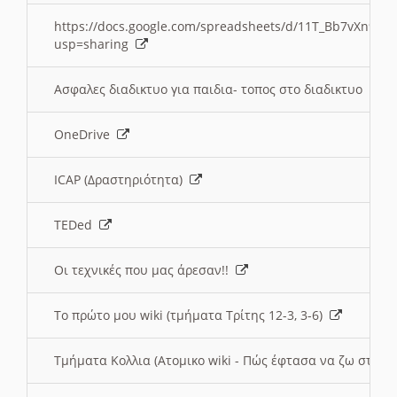
https://docs.google.com/spreadsheets/d/11T_Bb7vXn9
usp=sharing
Ασφαλες διαδικτυο για παιδια- τοπος στο διαδικτυο
OneDrive
ICAP (Δραστηριότητα)
TEDed
Οι τεχνικές που μας άρεσαν!!
Το πρώτο μου wiki (τμήματα Τρίτης 12-3, 3-6)
Τμήματα Κολλια (Ατομικο wiki - Πώς έφτασα να ζω στην 