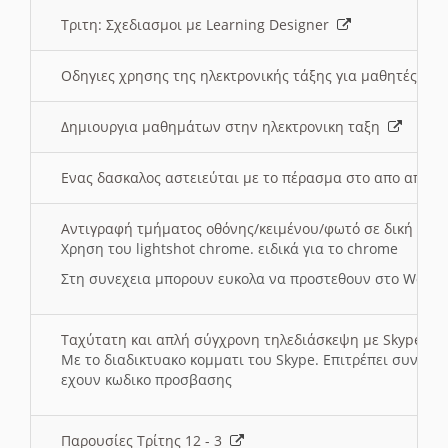
Τριτη: Σχεδιασμοι με Learning Designer
Οδηγιες χρησης της ηλεκτρονικής τάξης για μαθητές
Δημιουργια μαθημάτων στην ηλεκτρονικη ταξη
Ενας δασκαλος αστειεύται με το πέρασμα στο απο αποσ
Αντιγραφή τμήματος οθόνης/κειμένου/φωτό σε δική σας
Χρηση του lightshot chrome. ειδικά για το chrome
Στη συνεχεια μπορουν ευκολα να προστεθουν στο Word 
Ταχύτατη και απλή σύγχρονη τηλεδιάσκεψη με Skype
Με το διαδικτυακο κομματι του Skype. Επιτρέπει συνδε
εχουν κωδικο προσβασης
Παρουσίες Τρίτης 12 - 3