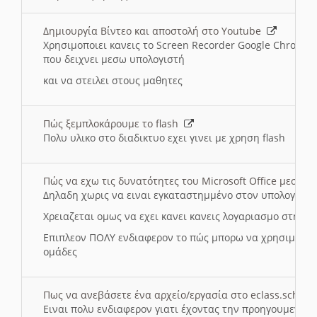
Δημιουργία Βίντεο και αποστολή στο Youtube
Χρησιμοποιει κανεις το Screen Recorder Google Chrome γ
που δειχνει μεσω υπολογιστή
και να στειλει στους μαθητες
Πώς ξεμπλοκάρουμε το flash
Πολυ υλικο στο διαδικτυο εχει γινει με χρηση flash
Πώς να εχω τις δυνατότητες του Microsoft Office μεσω 
Δηλαδη χωρις να ειναι εγκαταστημμένο στον υπολογιστή
Χρειαζεται ομως να εχει κανει κανεις λογαριασμο στη Mic
Επιπλεον ΠΟΛΥ ενδιαφερον το πώς μπορω να χρησιμοποι
ομάδες
Πως να ανεβάσετε ένα αρχείο/εργασία στο eclass.sch.gr
Ειναι πολυ ενδιαφερον γιατι έχοντας την προηγουμενη γ