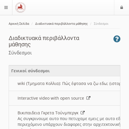
Ε
$langMenu
ί
Αρχική Σελίδα
Διαδικτυακά περιβάλλοντα μάθησης
Σύνδεσμοι
ο
ζήτηση
δ
Διαδικτυακά περιβάλλοντα
ο
μάθησης
ς
Σύνδεσμοι
Γενικοί σύνδεσμοι
wiki (Τμηματα Κολλια): Πώς έφτασα να ζω εδω; (ιστορια)
Interactive video with open source
Βικιπαιδεια Γκρετα Τούνμπεργκ
Ας συγκρινουμε αυτο που πετυχαμε εμεις με αυτο εδω το
περιεχόμενο υπάρχουν διαφορες στην αρχιτεκτονική της