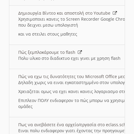
Δημιουργία Βίντεο και αποστολή στο Youtube
Χρησιμοποιει κανεις το Screen Recorder Google Chrome γ
που δειχνει μεσω υπολογιστή
και να στειλει στους μαθητες
Πώς ξεμπλοκάρουμε το flash
Πολυ υλικο στο διαδικτυο εχει γινει με χρηση flash
Πώς να εχω τις δυνατότητες του Microsoft Office μεσω 
Δηλαδη χωρις να ειναι εγκαταστημμένο στον υπολογιστή
Χρειαζεται ομως να εχει κανει κανεις λογαριασμο στη Mic
Επιπλεον ΠΟΛΥ ενδιαφερον το πώς μπορω να χρησιμοποι
ομάδες
Πως να ανεβάσετε ένα αρχείο/εργασία στο eclass.sch.gr
Ειναι πολυ ενδιαφερον γιατι έχοντας την προηγουμενη γ