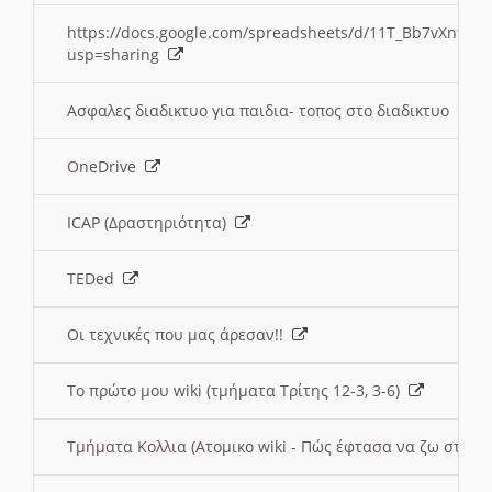
https://docs.google.com/spreadsheets/d/11T_Bb7vXn9
usp=sharing
Ασφαλες διαδικτυο για παιδια- τοπος στο διαδικτυο
OneDrive
ICAP (Δραστηριότητα)
TEDed
Οι τεχνικές που μας άρεσαν!!
Το πρώτο μου wiki (τμήματα Τρίτης 12-3, 3-6)
Τμήματα Κολλια (Ατομικο wiki - Πώς έφτασα να ζω στην 