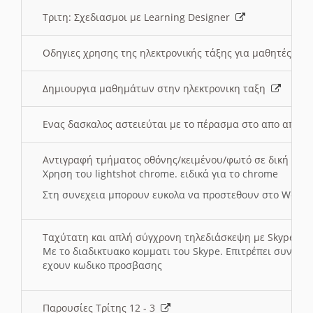
Τριτη: Σχεδιασμοι με Learning Designer
Οδηγιες χρησης της ηλεκτρονικής τάξης για μαθητές
Δημιουργια μαθημάτων στην ηλεκτρονικη ταξη
Ενας δασκαλος αστειεύται με το πέρασμα στο απο αποσ
Αντιγραφή τμήματος οθόνης/κειμένου/φωτό σε δική σας
Χρηση του lightshot chrome. ειδικά για το chrome
Στη συνεχεια μπορουν ευκολα να προστεθουν στο Word 
Ταχύτατη και απλή σύγχρονη τηλεδιάσκεψη με Skype
Με το διαδικτυακο κομματι του Skype. Επιτρέπει συνδε
εχουν κωδικο προσβασης
Παρουσίες Τρίτης 12 - 3