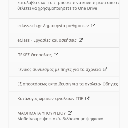
καταλαβετε και το τι μπορειτε να κανετε μεσα απο το σχο
θελετε) να χρησιμοποιησετε το One Drive
eclass.sch.gr Δημιουργία μαθημάτων
eClass - Εργασίες και ασκήσεις
ΠΕΚΕΣ Θεσσαλιας
Γενικος συνδεσμος με πηγες για τα σχολεια
Εξ αποστάσεως εκπαιδευση για τα σχολεια- Οδηγιες
Κατάλογος ωραιων εργαλειων ΤΠΕ
ΜΑΘΗΜΑΤΑ ΥΠΟΥΡΓΕΙΟΥ
Μαθαίνουμε ψηφιακά- διδάσκουμε ψηφιακά