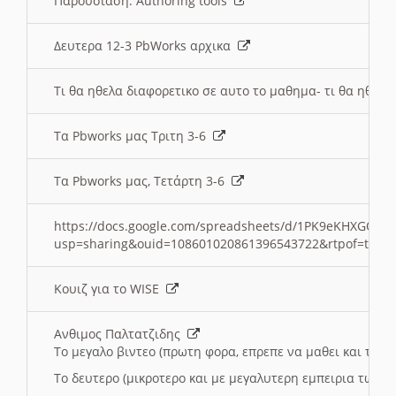
Παρουσιαση: Authoring tools
Δευτερα 12-3 PbWorks αρχικα
Τι θα ηθελα διαφορετικο σε αυτο το μαθημα- τι θα ηθελα
Τα Pbworks μας Τριτη 3-6
Τα Pbworks μας, Τετάρτη 3-6
https://docs.google.com/spreadsheets/d/1PK9eKHXGOJLZ
usp=sharing&ouid=108601020861396543722&rtpof=true
Κουιζ για το WISE
Ανθιμος Παλτατζιδης
Το μεγαλο βιντεο (πρωτη φορα, επρεπε να μαθει και το C
Το δευτερο (μικροτερο και με μεγαλυτερη εμπειρια τωρα)