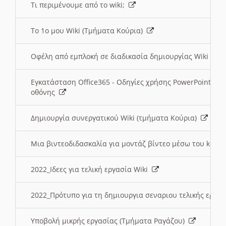
Τι περιμένουμε από το wiki;
Το 1ο μου Wiki (Τμήματα Κούρια)
Οφέλη από εμπλοκή σε διαδικασία δημιουργίας Wiki (Τ
Εγκατάσταση Office365 - Οδηγίες χρήσης PowerPoint γι
οθόνης
Δημιουργία συνεργατικού Wiki (τμήματα Κούρια)
Μια βιντεοδιδασκαλία για μοντάζ βίντεο μέσω του kden
2022_Ιδεες για τελική εργασία Wiki
2022_Πρότυπο για τη δημιουργια σεναριου τελικής εργα
Υποβολή μικρής εργασίας (Τμήματα Ραγάζου)