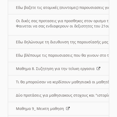
Εδω βαζετε τις ατομικές (συντομες) παρουσιασεις για κ
Οι δικές σας προτασεις για προσθηκες στον ορισμο της
Φαινεται να σας ενδιαφερουν οι δεξιοτητες του 21ου αι
Εδω δηλώνουμε τη διευθυνση της παρουσίασής μας στ
Εδω βλέπουμε τις παρουσιασεις που θα γινουν στο τμη
Μαθημα 8. Συζητηση για την τελικη εργασια
Τι θα μπορούσαν να κερδίσουν μαθησιακά οι μαθητές/τρ
Δύο προτάσεις για μαθησιακους στοχους και "ιστορία" μ
Μαθημα 9_ Μεικτη μαθηση