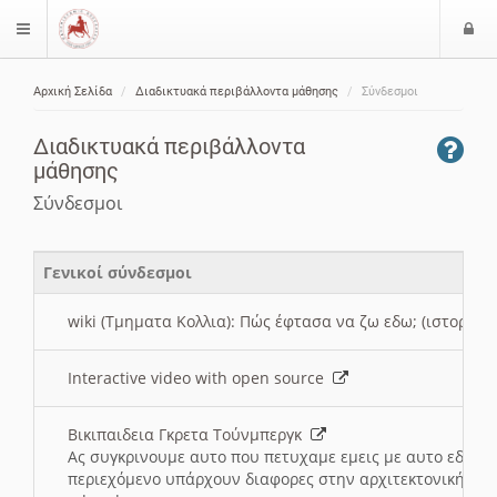
Ε
$langMenu
ί
Αρχική Σελίδα
Διαδικτυακά περιβάλλοντα μάθησης
Σύνδεσμοι
ο
ζήτηση
δ
Διαδικτυακά περιβάλλοντα
ο
μάθησης
ς
Σύνδεσμοι
Γενικοί σύνδεσμοι
wiki (Τμηματα Κολλια): Πώς έφτασα να ζω εδω; (ιστορια)
Interactive video with open source
Βικιπαιδεια Γκρετα Τούνμπεργκ
Ας συγκρινουμε αυτο που πετυχαμε εμεις με αυτο εδω το
περιεχόμενο υπάρχουν διαφορες στην αρχιτεκτονική της