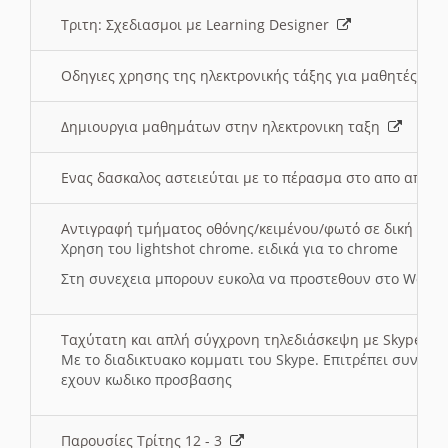
Τριτη: Σχεδιασμοι με Learning Designer
Οδηγιες χρησης της ηλεκτρονικής τάξης για μαθητές
Δημιουργια μαθημάτων στην ηλεκτρονικη ταξη
Ενας δασκαλος αστειεύται με το πέρασμα στο απο αποσ
Αντιγραφή τμήματος οθόνης/κειμένου/φωτό σε δική σας
Χρηση του lightshot chrome. ειδικά για το chrome
Στη συνεχεια μπορουν ευκολα να προστεθουν στο Word 
Ταχύτατη και απλή σύγχρονη τηλεδιάσκεψη με Skype
Με το διαδικτυακο κομματι του Skype. Επιτρέπει συνδε
εχουν κωδικο προσβασης
Παρουσίες Τρίτης 12 - 3