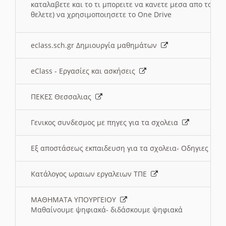
καταλαβετε και το τι μπορειτε να κανετε μεσα απο το σχο
θελετε) να χρησιμοποιησετε το One Drive
eclass.sch.gr Δημιουργία μαθημάτων
eClass - Εργασίες και ασκήσεις
ΠΕΚΕΣ Θεσσαλιας
Γενικος συνδεσμος με πηγες για τα σχολεια
Εξ αποστάσεως εκπαιδευση για τα σχολεια- Οδηγιες
Κατάλογος ωραιων εργαλειων ΤΠΕ
ΜΑΘΗΜΑΤΑ ΥΠΟΥΡΓΕΙΟΥ
Μαθαίνουμε ψηφιακά- διδάσκουμε ψηφιακά