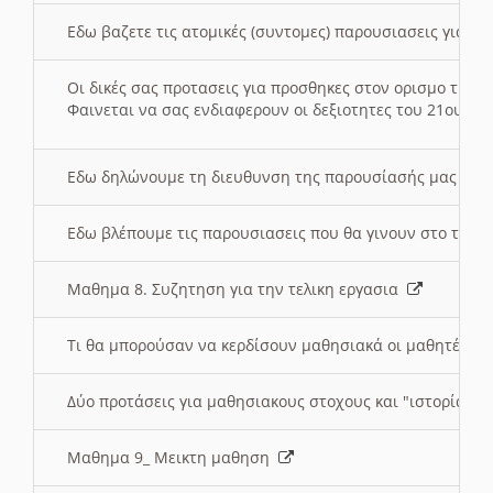
Εδω βαζετε τις ατομικές (συντομες) παρουσιασεις για κ
Οι δικές σας προτασεις για προσθηκες στον ορισμο της
Φαινεται να σας ενδιαφερουν οι δεξιοτητες του 21ου αι
Εδω δηλώνουμε τη διευθυνση της παρουσίασής μας στ
Εδω βλέπουμε τις παρουσιασεις που θα γινουν στο τμη
Μαθημα 8. Συζητηση για την τελικη εργασια
Τι θα μπορούσαν να κερδίσουν μαθησιακά οι μαθητές/τρ
Δύο προτάσεις για μαθησιακους στοχους και "ιστορία" μ
Μαθημα 9_ Μεικτη μαθηση