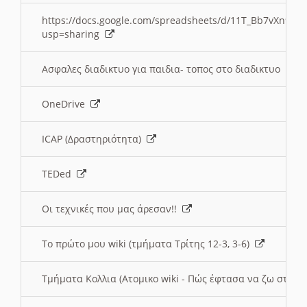
https://docs.google.com/spreadsheets/d/11T_Bb7vXn9
usp=sharing
Ασφαλες διαδικτυο για παιδια- τοπος στο διαδικτυο
OneDrive
ICAP (Δραστηριότητα)
TEDed
Οι τεχνικές που μας άρεσαν!!
Το πρώτο μου wiki (τμήματα Τρίτης 12-3, 3-6)
Τμήματα Κολλια (Ατομικο wiki - Πώς έφτασα να ζω στην 