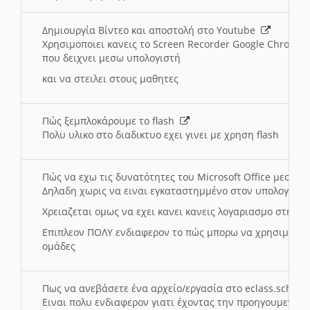
Δημιουργία Βίντεο και αποστολή στο Youtube
Χρησιμοποιει κανεις το Screen Recorder Google Chrome γ
που δειχνει μεσω υπολογιστή
και να στειλει στους μαθητες
Πώς ξεμπλοκάρουμε το flash
Πολυ υλικο στο διαδικτυο εχει γινει με χρηση flash
Πώς να εχω τις δυνατότητες του Microsoft Office μεσω 
Δηλαδη χωρις να ειναι εγκαταστημμένο στον υπολογιστή
Χρειαζεται ομως να εχει κανει κανεις λογαριασμο στη Mic
Επιπλεον ΠΟΛΥ ενδιαφερον το πώς μπορω να χρησιμοποι
ομάδες
Πως να ανεβάσετε ένα αρχείο/εργασία στο eclass.sch.gr
Ειναι πολυ ενδιαφερον γιατι έχοντας την προηγουμενη γ