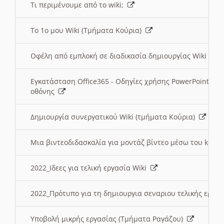
Τι περιμένουμε από το wiki;
Το 1ο μου Wiki (Τμήματα Κούρια)
Οφέλη από εμπλοκή σε διαδικασία δημιουργίας Wiki (Τ
Εγκατάσταση Office365 - Οδηγίες χρήσης PowerPoint γι
οθόνης
Δημιουργία συνεργατικού Wiki (τμήματα Κούρια)
Μια βιντεοδιδασκαλία για μοντάζ βίντεο μέσω του kden
2022_Ιδεες για τελική εργασία Wiki
2022_Πρότυπο για τη δημιουργια σεναριου τελικής εργα
Υποβολή μικρής εργασίας (Τμήματα Ραγάζου)