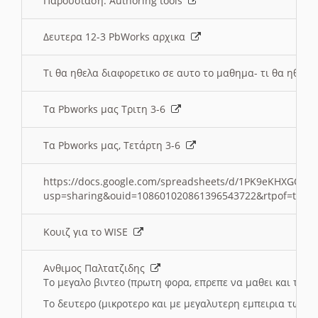
Παρουσιαση: Authoring tools
Δευτερα 12-3 PbWorks αρχικα
Τι θα ηθελα διαφορετικο σε αυτο το μαθημα- τι θα ηθελα
Τα Pbworks μας Τριτη 3-6
Τα Pbworks μας, Τετάρτη 3-6
https://docs.google.com/spreadsheets/d/1PK9eKHXGOJLZ
usp=sharing&ouid=108601020861396543722&rtpof=true
Κουιζ για το WISE
Ανθιμος Παλτατζιδης
Το μεγαλο βιντεο (πρωτη φορα, επρεπε να μαθει και το C
Το δευτερο (μικροτερο και με μεγαλυτερη εμπειρια τωρα)