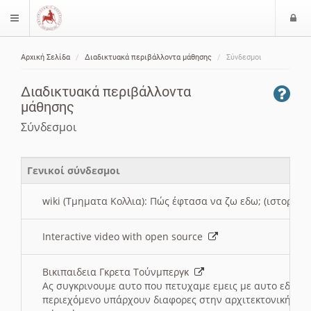
Ε
$langMenu
ί
Αρχική Σελίδα
Διαδικτυακά περιβάλλοντα μάθησης
Σύνδεσμοι
ο
ζήτηση
δ
Διαδικτυακά περιβάλλοντα
ο
μάθησης
ς
Σύνδεσμοι
Γενικοί σύνδεσμοι
wiki (Τμηματα Κολλια): Πώς έφτασα να ζω εδω; (ιστορια)
Interactive video with open source
Βικιπαιδεια Γκρετα Τούνμπεργκ
Ας συγκρινουμε αυτο που πετυχαμε εμεις με αυτο εδω το
περιεχόμενο υπάρχουν διαφορες στην αρχιτεκτονική της