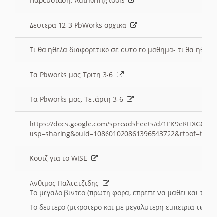
Παρουσιαση: Authoring tools
Δευτερα 12-3 PbWorks αρχικα
Τι θα ηθελα διαφορετικο σε αυτο το μαθημα- τι θα ηθελα
Τα Pbworks μας Τριτη 3-6
Τα Pbworks μας, Τετάρτη 3-6
https://docs.google.com/spreadsheets/d/1PK9eKHXGOJLZ
usp=sharing&ouid=108601020861396543722&rtpof=true
Κουιζ για το WISE
Ανθιμος Παλτατζιδης
Το μεγαλο βιντεο (πρωτη φορα, επρεπε να μαθει και το C
Το δευτερο (μικροτερο και με μεγαλυτερη εμπειρια τωρα)