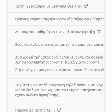
Τριτη: Σχεδιασμοι με Learning Designer
Οδηγιες χρησης της ηλεκτρονικής τάξης για μαθητές
Δημιουργια μαθημάτων στην ηλεκτρονικη ταξη
Ενας δασκαλος αστειεύται με το πέρασμα στο απο αποσ
Αντιγραφή τμήματος οθόνης/κειμένου/φωτό σε δική σας
Χρηση του lightshot chrome. ειδικά για το chrome
Στη συνεχεια μπορουν ευκολα να προστεθουν στο Word 
Ταχύτατη και απλή σύγχρονη τηλεδιάσκεψη με Skype
Με το διαδικτυακο κομματι του Skype. Επιτρέπει συνδε
εχουν κωδικο προσβασης
Παρουσίες Τρίτης 12 - 3