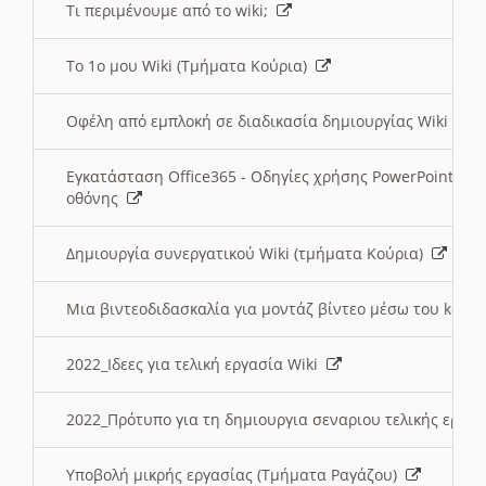
Τι περιμένουμε από το wiki;
Το 1ο μου Wiki (Τμήματα Κούρια)
Οφέλη από εμπλοκή σε διαδικασία δημιουργίας Wiki (Τ
Εγκατάσταση Office365 - Οδηγίες χρήσης PowerPoint γι
οθόνης
Δημιουργία συνεργατικού Wiki (τμήματα Κούρια)
Μια βιντεοδιδασκαλία για μοντάζ βίντεο μέσω του kden
2022_Ιδεες για τελική εργασία Wiki
2022_Πρότυπο για τη δημιουργια σεναριου τελικής εργα
Υποβολή μικρής εργασίας (Τμήματα Ραγάζου)