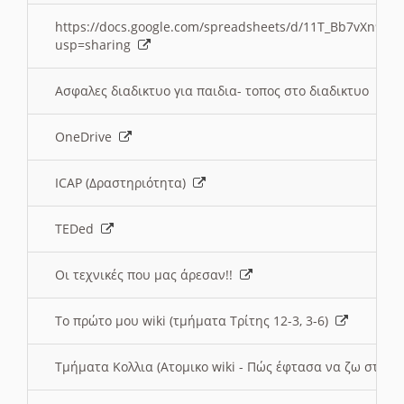
https://docs.google.com/spreadsheets/d/11T_Bb7vXn9
usp=sharing
Ασφαλες διαδικτυο για παιδια- τοπος στο διαδικτυο
OneDrive
ICAP (Δραστηριότητα)
TEDed
Οι τεχνικές που μας άρεσαν!!
Το πρώτο μου wiki (τμήματα Τρίτης 12-3, 3-6)
Τμήματα Κολλια (Ατομικο wiki - Πώς έφτασα να ζω στην 