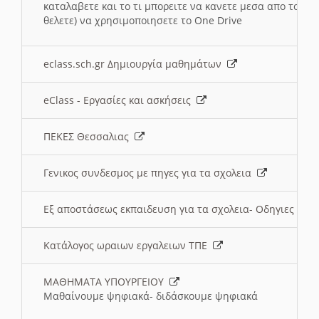
καταλαβετε και το τι μπορειτε να κανετε μεσα απο το σχο
θελετε) να χρησιμοποιησετε το One Drive
eclass.sch.gr Δημιουργία μαθημάτων
eClass - Εργασίες και ασκήσεις
ΠΕΚΕΣ Θεσσαλιας
Γενικος συνδεσμος με πηγες για τα σχολεια
Εξ αποστάσεως εκπαιδευση για τα σχολεια- Οδηγιες
Κατάλογος ωραιων εργαλειων ΤΠΕ
ΜΑΘΗΜΑΤΑ ΥΠΟΥΡΓΕΙΟΥ
Μαθαίνουμε ψηφιακά- διδάσκουμε ψηφιακά