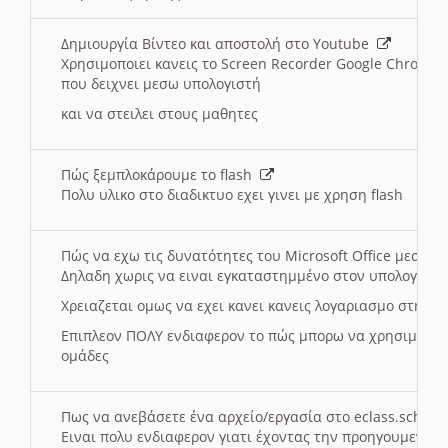
Δημιουργία Βίντεο και αποστολή στο Youtube
Χρησιμοποιει κανεις το Screen Recorder Google Chrome γ
που δειχνει μεσω υπολογιστή
και να στειλει στους μαθητες
Πώς ξεμπλοκάρουμε το flash
Πολυ υλικο στο διαδικτυο εχει γινει με χρηση flash
Πώς να εχω τις δυνατότητες του Microsoft Office μεσω 
Δηλαδη χωρις να ειναι εγκαταστημμένο στον υπολογιστή
Χρειαζεται ομως να εχει κανει κανεις λογαριασμο στη Mic
Επιπλεον ΠΟΛΥ ενδιαφερον το πώς μπορω να χρησιμοποι
ομάδες
Πως να ανεβάσετε ένα αρχείο/εργασία στο eclass.sch.gr
Ειναι πολυ ενδιαφερον γιατι έχοντας την προηγουμενη γ