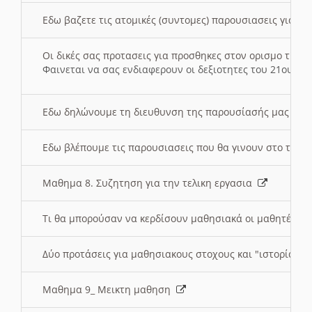
Εδω βαζετε τις ατομικές (συντομες) παρουσιασεις για κ
Οι δικές σας προτασεις για προσθηκες στον ορισμο της
Φαινεται να σας ενδιαφερουν οι δεξιοτητες του 21ου αι
Εδω δηλώνουμε τη διευθυνση της παρουσίασής μας στ
Εδω βλέπουμε τις παρουσιασεις που θα γινουν στο τμη
Μαθημα 8. Συζητηση για την τελικη εργασια
Τι θα μπορούσαν να κερδίσουν μαθησιακά οι μαθητές/τρ
Δύο προτάσεις για μαθησιακους στοχους και "ιστορία" μ
Μαθημα 9_ Μεικτη μαθηση