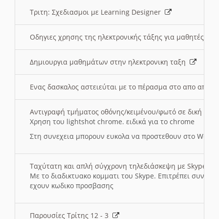
Τριτη: Σχεδιασμοι με Learning Designer
Οδηγιες χρησης της ηλεκτρονικής τάξης για μαθητές
Δημιουργια μαθημάτων στην ηλεκτρονικη ταξη
Ενας δασκαλος αστειεύται με το πέρασμα στο απο αποσ
Αντιγραφή τμήματος οθόνης/κειμένου/φωτό σε δική σας
Χρηση του lightshot chrome. ειδικά για το chrome
Στη συνεχεια μπορουν ευκολα να προστεθουν στο Word 
Ταχύτατη και απλή σύγχρονη τηλεδιάσκεψη με Skype
Με το διαδικτυακο κομματι του Skype. Επιτρέπει συνδε
εχουν κωδικο προσβασης
Παρουσίες Τρίτης 12 - 3