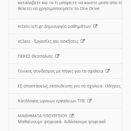
καταλαβετε και το τι μπορειτε να κανετε μεσα απο το σχο
θελετε) να χρησιμοποιησετε το One Drive
eclass.sch.gr Δημιουργία μαθημάτων
eClass - Εργασίες και ασκήσεις
ΠΕΚΕΣ Θεσσαλιας
Γενικος συνδεσμος με πηγες για τα σχολεια
Εξ αποστάσεως εκπαιδευση για τα σχολεια- Οδηγιες
Κατάλογος ωραιων εργαλειων ΤΠΕ
ΜΑΘΗΜΑΤΑ ΥΠΟΥΡΓΕΙΟΥ
Μαθαίνουμε ψηφιακά- διδάσκουμε ψηφιακά