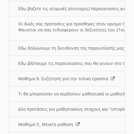
Εδω βαζετε τις ατομικές (συντομες) παρουσιασεις για κ
Οι δικές σας προτασεις για προσθηκες στον ορισμο της
Φαινεται να σας ενδιαφερουν οι δεξιοτητες του 21ου αι
Εδω δηλώνουμε τη διευθυνση της παρουσίασής μας στ
Εδω βλέπουμε τις παρουσιασεις που θα γινουν στο τμη
Μαθημα 8. Συζητηση για την τελικη εργασια
Τι θα μπορούσαν να κερδίσουν μαθησιακά οι μαθητές/τρ
Δύο προτάσεις για μαθησιακους στοχους και "ιστορία" μ
Μαθημα 9_ Μεικτη μαθηση