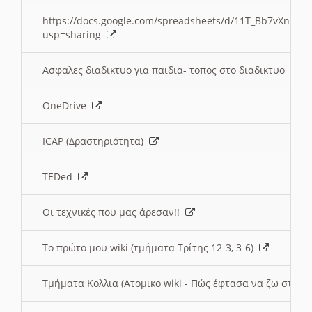
https://docs.google.com/spreadsheets/d/11T_Bb7vXn9
usp=sharing
Ασφαλες διαδικτυο για παιδια- τοπος στο διαδικτυο
OneDrive
ICAP (Δραστηριότητα)
TEDed
Οι τεχνικές που μας άρεσαν!!
Το πρώτο μου wiki (τμήματα Τρίτης 12-3, 3-6)
Τμήματα Κολλια (Ατομικο wiki - Πώς έφτασα να ζω στην 