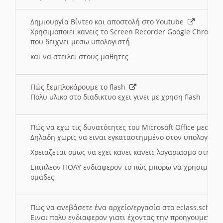
Δημιουργία Βίντεο και αποστολή στο Youtube
Χρησιμοποιει κανεις το Screen Recorder Google Chrome γ
που δειχνει μεσω υπολογιστή
και να στειλει στους μαθητες
Πώς ξεμπλοκάρουμε το flash
Πολυ υλικο στο διαδικτυο εχει γινει με χρηση flash
Πώς να εχω τις δυνατότητες του Microsoft Office μεσω 
Δηλαδη χωρις να ειναι εγκαταστημμένο στον υπολογιστή
Χρειαζεται ομως να εχει κανει κανεις λογαριασμο στη Mic
Επιπλεον ΠΟΛΥ ενδιαφερον το πώς μπορω να χρησιμοποι
ομάδες
Πως να ανεβάσετε ένα αρχείο/εργασία στο eclass.sch.gr
Ειναι πολυ ενδιαφερον γιατι έχοντας την προηγουμενη γ