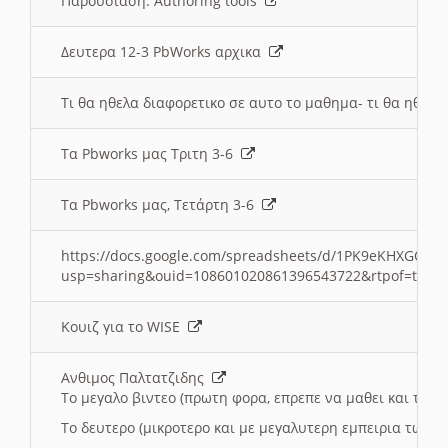
Παρουσιαση: Authoring tools
Δευτερα 12-3 PbWorks αρχικα
Τι θα ηθελα διαφορετικο σε αυτο το μαθημα- τι θα ηθελα
Τα Pbworks μας Τριτη 3-6
Τα Pbworks μας, Τετάρτη 3-6
https://docs.google.com/spreadsheets/d/1PK9eKHXGOJLZ
usp=sharing&ouid=108601020861396543722&rtpof=true
Κουιζ για το WISE
Ανθιμος Παλτατζιδης
Το μεγαλο βιντεο (πρωτη φορα, επρεπε να μαθει και το C
Το δευτερο (μικροτερο και με μεγαλυτερη εμπειρια τωρα)