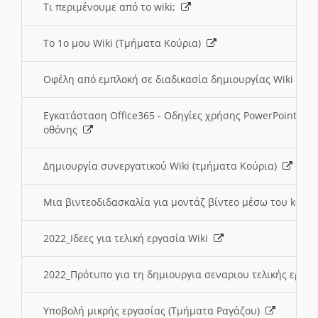
Τι περιμένουμε από το wiki;
Το 1ο μου Wiki (Τμήματα Κούρια)
Οφέλη από εμπλοκή σε διαδικασία δημιουργίας Wiki (Τ
Εγκατάσταση Office365 - Οδηγίες χρήσης PowerPoint γι
οθόνης
Δημιουργία συνεργατικού Wiki (τμήματα Κούρια)
Μια βιντεοδιδασκαλία για μοντάζ βίντεο μέσω του kden
2022_Ιδεες για τελική εργασία Wiki
2022_Πρότυπο για τη δημιουργια σεναριου τελικής εργα
Υποβολή μικρής εργασίας (Τμήματα Ραγάζου)