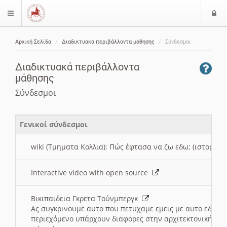
Ε
$langMenu
ί
Αρχική Σελίδα
Διαδικτυακά περιβάλλοντα μάθησης
Σύνδεσμοι
ο
ζήτηση
δ
Διαδικτυακά περιβάλλοντα
ο
μάθησης
ς
Σύνδεσμοι
Γενικοί σύνδεσμοι
wiki (Τμηματα Κολλια): Πώς έφτασα να ζω εδω; (ιστορια)
Interactive video with open source
Βικιπαιδεια Γκρετα Τούνμπεργκ
Ας συγκρινουμε αυτο που πετυχαμε εμεις με αυτο εδω το
περιεχόμενο υπάρχουν διαφορες στην αρχιτεκτονική της