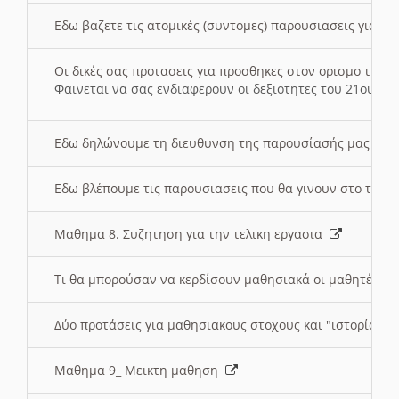
Εδω βαζετε τις ατομικές (συντομες) παρουσιασεις για κ
Οι δικές σας προτασεις για προσθηκες στον ορισμο της
Φαινεται να σας ενδιαφερουν οι δεξιοτητες του 21ου αι
Εδω δηλώνουμε τη διευθυνση της παρουσίασής μας στ
Εδω βλέπουμε τις παρουσιασεις που θα γινουν στο τμη
Μαθημα 8. Συζητηση για την τελικη εργασια
Τι θα μπορούσαν να κερδίσουν μαθησιακά οι μαθητές/τρ
Δύο προτάσεις για μαθησιακους στοχους και "ιστορία" μ
Μαθημα 9_ Μεικτη μαθηση