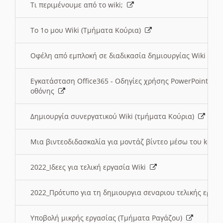
Τι περιμένουμε από το wiki;
Το 1ο μου Wiki (Τμήματα Κούρια)
Οφέλη από εμπλοκή σε διαδικασία δημιουργίας Wiki (Τ
Εγκατάσταση Office365 - Οδηγίες χρήσης PowerPoint γι
οθόνης
Δημιουργία συνεργατικού Wiki (τμήματα Κούρια)
Μια βιντεοδιδασκαλία για μοντάζ βίντεο μέσω του kden
2022_Ιδεες για τελική εργασία Wiki
2022_Πρότυπο για τη δημιουργια σεναριου τελικής εργα
Υποβολή μικρής εργασίας (Τμήματα Ραγάζου)