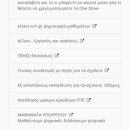
καταλαβετε και το τι μπορειτε να κανετε μεσα απο το σχο
θελετε) να χρησιμοποιησετε το One Drive
eclass.sch.gr Δημιουργία μαθημάτων
eClass - Εργασίες και ασκήσεις
ΠΕΚΕΣ Θεσσαλιας
Γενικος συνδεσμος με πηγες για τα σχολεια
Εξ αποστάσεως εκπαιδευση για τα σχολεια- Οδηγιες
Κατάλογος ωραιων εργαλειων ΤΠΕ
ΜΑΘΗΜΑΤΑ ΥΠΟΥΡΓΕΙΟΥ
Μαθαίνουμε ψηφιακά- διδάσκουμε ψηφιακά