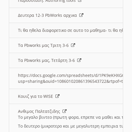
Παρουσιαση: Authoring tools
Δευτερα 12-3 PbWorks αρχικα
Τι θα ηθελα διαφορετικο σε αυτο το μαθημα- τι θα ηθελα
Τα Pbworks μας Τριτη 3-6
Τα Pbworks μας, Τετάρτη 3-6
https://docs.google.com/spreadsheets/d/1PK9eKHXGOJLZ
usp=sharing&ouid=108601020861396543722&rtpof=true
Κουιζ για το WISE
Ανθιμος Παλτατζιδης
Το μεγαλο βιντεο (πρωτη φορα, επρεπε να μαθει και το C
Το δευτερο (μικροτερο και με μεγαλυτερη εμπειρια τωρα)