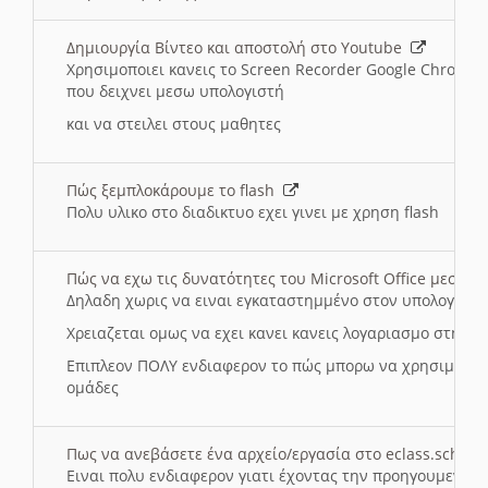
Δημιουργία Βίντεο και αποστολή στο Youtube
Χρησιμοποιει κανεις το Screen Recorder Google Chrome γ
που δειχνει μεσω υπολογιστή
και να στειλει στους μαθητες
Πώς ξεμπλοκάρουμε το flash
Πολυ υλικο στο διαδικτυο εχει γινει με χρηση flash
Πώς να εχω τις δυνατότητες του Microsoft Office μεσω 
Δηλαδη χωρις να ειναι εγκαταστημμένο στον υπολογιστή
Χρειαζεται ομως να εχει κανει κανεις λογαριασμο στη Mic
Επιπλεον ΠΟΛΥ ενδιαφερον το πώς μπορω να χρησιμοποι
ομάδες
Πως να ανεβάσετε ένα αρχείο/εργασία στο eclass.sch.gr
Ειναι πολυ ενδιαφερον γιατι έχοντας την προηγουμενη γ