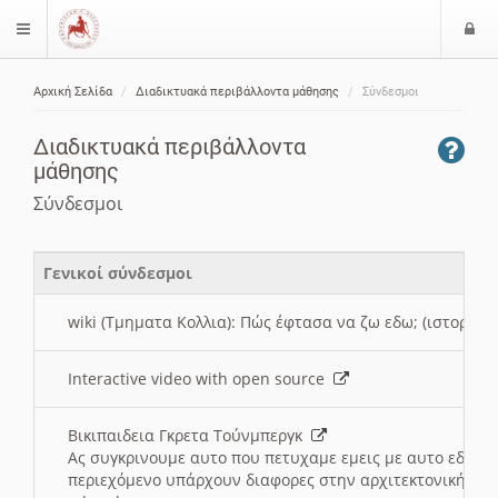
Ε
$langMenu
ί
Αρχική Σελίδα
Διαδικτυακά περιβάλλοντα μάθησης
Σύνδεσμοι
ο
ζήτηση
δ
Διαδικτυακά περιβάλλοντα
ο
μάθησης
ς
Σύνδεσμοι
Γενικοί σύνδεσμοι
wiki (Τμηματα Κολλια): Πώς έφτασα να ζω εδω; (ιστορια)
Interactive video with open source
Βικιπαιδεια Γκρετα Τούνμπεργκ
Ας συγκρινουμε αυτο που πετυχαμε εμεις με αυτο εδω το
περιεχόμενο υπάρχουν διαφορες στην αρχιτεκτονική της