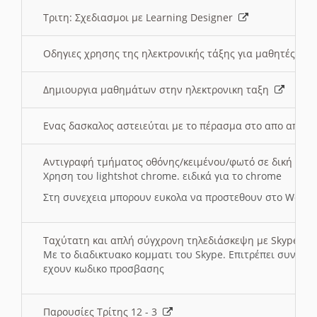
Τριτη: Σχεδιασμοι με Learning Designer
Οδηγιες χρησης της ηλεκτρονικής τάξης για μαθητές
Δημιουργια μαθημάτων στην ηλεκτρονικη ταξη
Ενας δασκαλος αστειεύται με το πέρασμα στο απο αποσ
Αντιγραφή τμήματος οθόνης/κειμένου/φωτό σε δική σας
Χρηση του lightshot chrome. ειδικά για το chrome
Στη συνεχεια μπορουν ευκολα να προστεθουν στο Word 
Ταχύτατη και απλή σύγχρονη τηλεδιάσκεψη με Skype
Με το διαδικτυακο κομματι του Skype. Επιτρέπει συνδε
εχουν κωδικο προσβασης
Παρουσίες Τρίτης 12 - 3