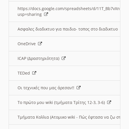
https://docs.google.com/spreadsheets/d/11T_Bb7vXn9
usp=sharing
Ασφαλες διαδικτυο για παιδια- τοπος στο διαδικτυο
OneDrive
ICAP (Δραστηριότητα)
TEDed
Οι τεχνικές που μας άρεσαν!!
Το πρώτο μου wiki (τμήματα Τρίτης 12-3, 3-6)
Τμήματα Κολλια (Ατομικο wiki - Πώς έφτασα να ζω στην 